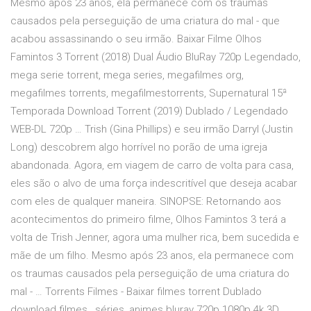
Mesmo após 23 anos, ela permanece com os traumas
causados pela perseguição de uma criatura do mal - que
acabou assassinando o seu irmão. Baixar Filme Olhos
Famintos 3 Torrent (2018) Dual Áudio BluRay 720p Legendado,
mega serie torrent, mega series, megafilmes org,
megafilmes torrents, megafilmestorrents, Supernatural 15ª
Temporada Download Torrent (2019) Dublado / Legendado
WEB-DL 720p … Trish (Gina Phillips) e seu irmão Darryl (Justin
Long) descobrem algo horrível no porão de uma igreja
abandonada. Agora, em viagem de carro de volta para casa,
eles são o alvo de uma força indescritível que deseja acabar
com eles de qualquer maneira. SINOPSE: Retornando aos
acontecimentos do primeiro filme, Olhos Famintos 3 terá a
volta de Trish Jenner, agora uma mulher rica, bem sucedida e
mãe de um filho. Mesmo após 23 anos, ela permanece com
os traumas causados pela perseguição de uma criatura do
mal - … Torrents Filmes - Baixar filmes torrent Dublado
download filmes , séries, animes bluray 720p 1080p 4k 3D