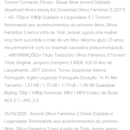
Torrent Comando Filmes - Baixar filme torrent Dublado
download filmes bluray Em Download Olhos Famintos 3 (2017)
– HD 720p e 1080p Dublado e Legendado 5.1 Torrent |
Retornando aos acontecimentos do primeiro filme, Olhos
Famintos 3 terá a volta de Trish Jenner, agora uma mulher
rica, bem sucedida e mãe de um filho. Mesmo após 23 anos,
ela permanece com os traumas causados pela perseguição
… »INFORMAÇÕES« Titulo Traduzido: Olhos Famintos 3 Torrent
Titulo Original: Jeepers Creepers 3 IMDb: 4,0/10 Ano de
Lançamento: 2017 Gênero: Terror, Suspense Idioma:
Português, Inglês Legenda: Português Duração: 1h 41 Min
Tamanho: 1,37 GB / 1,73 GB / 1,19 GB / 1,90 GB Qualidade:
BluRay 720p | 1080p Extensão: MKV / MP4 Codec de Áudio:
AC3 5.1 / AAC 2.0
25/03/2020 · Assistir Olhos Famintos 3 Online Dublado e
Legendado. Retornando aos acontecimentos do primeiro
filme, Olhos Famintos 3 terá a volta de Trish Jenner, agora