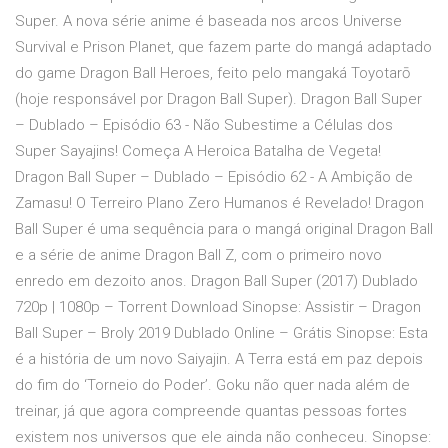
Super. A nova série anime é baseada nos arcos Universe
Survival e Prison Planet, que fazem parte do mangá adaptado
do game Dragon Ball Heroes, feito pelo mangaká Toyotarō
(hoje responsável por Dragon Ball Super). Dragon Ball Super
– Dublado – Episódio 63 - Não Subestime a Células dos
Super Sayajins! Começa A Heroica Batalha de Vegeta!
Dragon Ball Super – Dublado – Episódio 62 - A Ambição de
Zamasu! O Terreiro Plano Zero Humanos é Revelado! Dragon
Ball Super é uma sequência para o mangá original Dragon Ball
e a série de anime Dragon Ball Z, com o primeiro novo
enredo em dezoito anos. Dragon Ball Super (2017) Dublado
720p | 1080p – Torrent Download Sinopse: Assistir – Dragon
Ball Super – Broly 2019 Dublado Online – Grátis Sinopse: Esta
é a história de um novo Saiyajin. A Terra está em paz depois
do fim do ‘Torneio do Poder’. Goku não quer nada além de
treinar, já que agora compreende quantas pessoas fortes
existem nos universos que ele ainda não conheceu. Sinopse: