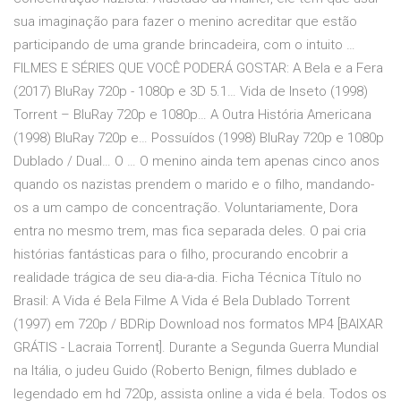
sua imaginação para fazer o menino acreditar que estão
participando de uma grande brincadeira, com o intuito …
FILMES E SÉRIES QUE VOCÊ PODERÁ GOSTAR: A Bela e a Fera
(2017) BluRay 720p - 1080p e 3D 5.1… Vida de Inseto (1998)
Torrent – BluRay 720p e 1080p… A Outra História Americana
(1998) BluRay 720p e… Possuídos (1998) BluRay 720p e 1080p
Dublado / Dual… O … O menino ainda tem apenas cinco anos
quando os nazistas prendem o marido e o filho, mandando-
os a um campo de concentração. Voluntariamente, Dora
entra no mesmo trem, mas fica separada deles. O pai cria
histórias fantásticas para o filho, procurando encobrir a
realidade trágica de seu dia-a-dia. Ficha Técnica Título no
Brasil: A Vida é Bela Filme A Vida é Bela Dublado Torrent
(1997) em 720p / BDRip Download nos formatos MP4 [BAIXAR
GRÁTIS - Lacraia Torrent]. Durante a Segunda Guerra Mundial
na Itália, o judeu Guido (Roberto Benign, filmes dublado e
legendado em hd 720p, assista online a vida é bela. Todos os