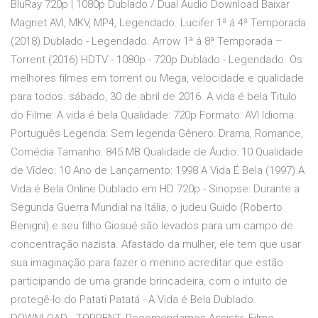
BluRay 720p | 1080p Dublado / Dual Áudio Download Baixar
Magnet AVI, MKV, MP4, Legendado. Lucifer 1ª á 4ª Temporada
(2018) Dublado - Legendado. Arrow 1ª á 8ª Temporada –
Torrent (2016) HDTV - 1080p - 720p Dublado - Legendado. Os
melhores filmes em torrent ou Mega, velocidade e qualidade
para todos. sábado, 30 de abril de 2016. A vida é bela Titulo
do Filme: A vida é bela Qualidade: 720p Formato: AVI Idioma:
Português Legenda: Sem legenda Gênero: Drama, Romance,
Comédia Tamanho: 845 MB Qualidade de Áudio: 10 Qualidade
de Vídeo: 10 Ano de Lançamento: 1998 A Vida É Bela (1997) A
Vida é Bela Online Dublado em HD 720p - Sinopse: Durante a
Segunda Guerra Mundial na Itália, o judeu Guido (Roberto
Benigni) e seu filho Giosué são levados para um campo de
concentração nazista. Afastado da mulher, ele tem que usar
sua imaginação para fazer o menino acreditar que estão
participando de uma grande brincadeira, com o intuito de
protegê-lo do Patati Patatá - A Vida é Bela Dublado.