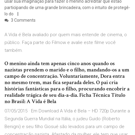
usar sua imaginação para fazer o menino acreditar que estão
participando de uma grande brincadeira, com o intuito de protegê-
lo do
3 Comments
A Vida é Bela avaliado por quem mais entende de cinema, o
público. Faça parte do Filmow e avalie este filme você
também.
O menino ainda tem apenas cinco anos quando os
nazistas prendem o marido e o filho, mandando-os a um
campo de concentração. Voluntariamente, Dora entra
no mesmo trem, mas fica separada deles. O pai cria
histórias fantásticas para o filho, procurando encobrir a
realidade trágica de seu dia-a-dia. Ficha Técnica Título
no Brasil: A Vida é Bela
07/05/2015 · Em Download A Vida é Bela – HD 720p Durante a
Segunda Guerra Mundial na Itália, o judeu Guido (Roberto
Benigni) e seu filho Giosué são levados para um campo de
concentração nazista. Afastado da mulher, ele tem que usar