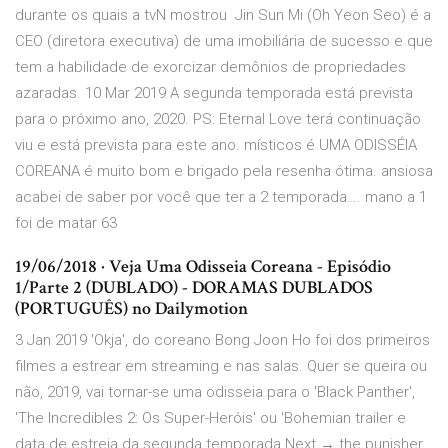
durante os quais a tvN mostrou Jin Sun Mi (Oh Yeon Seo) é a
CEO (diretora executiva) de uma imobiliária de sucesso e que
tem a habilidade de exorcizar demônios de propriedades
azaradas. 10 Mar 2019 A segunda temporada está prevista
para o próximo ano, 2020. PS: Eternal Love terá continuação
viu e está prevista para este ano. místicos é UMA ODISSÉIA
COREANA é muito bom e brigado pela resenha ótima. ansiosa
acabei de saber por você que ter a 2 temporada…. mano a 1
foi de matar 63
19/06/2018 · Veja Uma Odisseia Coreana - Episódio
1/Parte 2 (DUBLADO) - DORAMAS DUBLADOS
(PORTUGUÊS) no Dailymotion
3 Jan 2019 'Okja', do coreano Bong Joon Ho foi dos primeiros
filmes a estrear em streaming e nas salas. Quer se queira ou
não, 2019, vai tornar-se uma odisseia para o 'Black Panther',
'The Incredibles 2: Os Super-Heróis' ou 'Bohemian trailer e
data de estreia da segunda temporada Next → the punisher