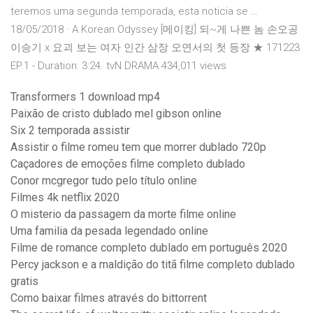
teremos uma segunda temporada, esta noticia se …
18/05/2018 · A Korean Odyssey [메이킹] 되~게 나쁜 놈 손오공
이승기 x 요괴 보는 여자 인간 삼장 오연서의 첫 등장 ★ 171223
EP.1 - Duration: 3:24. tvN DRAMA 434,011 views
Transformers 1 download mp4
Paixão de cristo dublado mel gibson online
Six 2 temporada assistir
Assistir o filme romeu tem que morrer dublado 720p
Caçadores de emoções filme completo dublado
Conor mcgregor tudo pelo título online
Filmes 4k netflix 2020
O misterio da passagem da morte filme online
Uma familia da pesada legendado online
Filme de romance completo dublado em português 2020
Percy jackson e a maldição do titã filme completo dublado
gratis
Como baixar filmes através do bittorrent