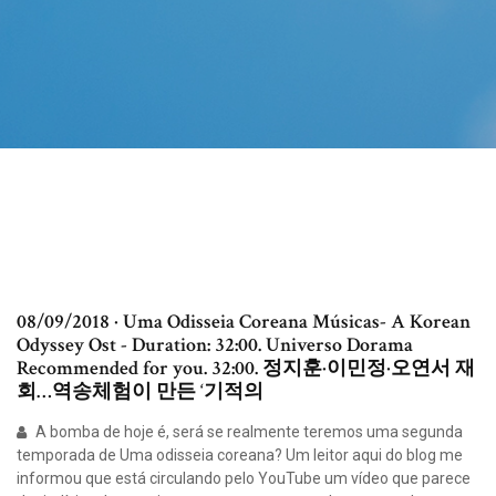
08/09/2018 · Uma Odisseia Coreana Músicas- A Korean
Odyssey Ost - Duration: 32:00. Universo Dorama
Recommended for you. 32:00. 정지훈·이민정·오연서 재
회…역송체험이 만든 ‘기적의
A bomba de hoje é, será se realmente teremos uma segunda
temporada de Uma odisseia coreana? Um leitor aqui do blog me
informou que está circulando pelo YouTube um vídeo que parece