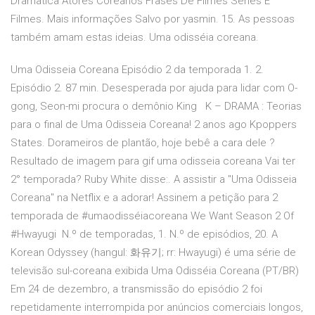
Dramatica Atores Coreanos Frases De Filmes Series E
Filmes. Mais informações Salvo por yasmin. 15. As pessoas
também amam estas ideias. Uma odisséia coreana.
Uma Odisseia Coreana Episódio 2 da temporada 1. 2.
Episódio 2. 87 min. Desesperada por ajuda para lidar com O-
gong, Seon-mi procura o demônio King K – DRAMA : Teorias
para o final de Uma Odisseia Coreana! 2 anos ago Kpoppers
States. Dorameiros de plantão, hoje bebê a cara dele ?
Resultado de imagem para gif uma odisseia coreana Vai ter
2° temporada? Ruby White disse:. A assistir a "Uma Odisseia
Coreana" na Netflix e a adorar! Assinem a petição para 2
temporada de #umaodisséiacoreana We Want Season 2 Of
#Hwayugi N.º de temporadas, 1. N.º de episódios, 20. A
Korean Odyssey (hangul: 화유기; rr: Hwayugi) é uma série de
televisão sul-coreana exibida Uma Odisséia Coreana (PT/BR)
Em 24 de dezembro, a transmissão do episódio 2 foi
repetidamente interrompida por anúncios comerciais longos,