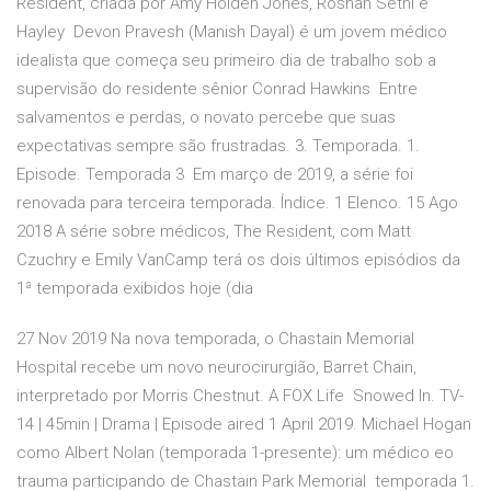
Resident, criada por Amy Holden Jones, Roshan Sethi e
Hayley Devon Pravesh (Manish Dayal) é um jovem médico
idealista que começa seu primeiro dia de trabalho sob a
supervisão do residente sênior Conrad Hawkins Entre
salvamentos e perdas, o novato percebe que suas
expectativas sempre são frustradas. 3. Temporada. 1.
Episode. Temporada 3 Em março de 2019, a série foi
renovada para terceira temporada. Índice. 1 Elenco. 15 Ago
2018 A série sobre médicos, The Resident, com Matt
Czuchry e Emily VanCamp terá os dois últimos episódios da
1ª temporada exibidos hoje (dia
27 Nov 2019 Na nova temporada, o Chastain Memorial
Hospital recebe um novo neurocirurgião, Barret Chain,
interpretado por Morris Chestnut. A FOX Life Snowed In. TV-
14 | 45min | Drama | Episode aired 1 April 2019. Michael Hogan
como Albert Nolan (temporada 1-presente): um médico eo
trauma participando de Chastain Park Memorial temporada 1.