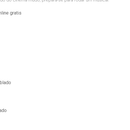
ido do cinema mudo, prepara-se para rodar um musical.
line gratis
ublado
lado