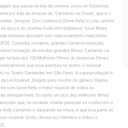
aquilo que passa na tela de cinema, como se fôssemos
tema por trás da sinopse de “Cantando na Chuva”, que é o
sadas. Sinopse: Don Lockwood (Gene Kelly) e Lina Lamont
s da época do cinema mudo em Hollywood. Seus filmes
stas inclusive apostam num relacionamento mais íntimo
SINOPSE. Comédia, romance, grandes números musicais,
ável recriação da era dos grandes filmes: Cantando na
ar na lista dos 100 Melhores Filmes do American Filmes
freneticamente sua nova aventura no teatro, o musical
to no Teatro Santander, em São Paulo. A superprodução é
a Lei Rouanet. Dirigido pelo mestre do gênero Stanley
ria com Gene Kelly, o maior musical de todos os
s inesquecíveis, foi eleito um dos dez melhores filmes
s descobri que, na verdade, muitas pessoas só conhecem o
e Kelly cantando e dançando na chuva, e que boa parte do
ioso musical. Então, dessa vez relembro e indico o
2)