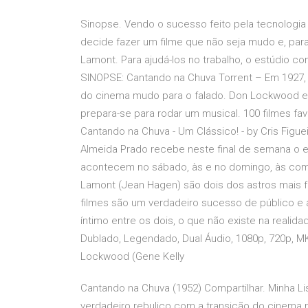
Sinopse. Vendo o sucesso feito pela tecnologi
decide fazer um filme que não seja mudo e, para
Lamont. Para ajudá-los no trabalho, o estúdio 
SINOPSE: Cantando na Chuva Torrent – Em 1927, 
do cinema mudo para o falado. Don Lockwood e 
prepara-se para rodar um musical. 100 filmes fav
Cantando na Chuva - Um Clássico! - by Cris Figu
Almeida Prado recebe neste final de semana o 
acontecem no sábado, às e no domingo, às com 
Lamont (Jean Hagen) são dois dos astros mai
filmes são um verdadeiro sucesso de público e 
íntimo entre os dois, o que não existe na realid
Dublado, Legendado, Dual Áudio, 1080p, 720p, M
Lockwood (Gene Kelly
Cantando na Chuva (1952) Compartilhar. Minha Lis
verdadeiro rebuliço com a transição do cinema 