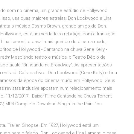
a do som no cinema, um grande estúdio de Hollywood
 isso, usa duas maiores estrelas, Don Lockwood e Lina
contrata o músico Cosmo Brown, grande amigo de Don.
Hollywood, está um verdadeiro rebuliço, com a transição
Lina Lamont, o casal mais querido do cinema mudo,
oritos de Hollywood - Cantando na chuva Gene Kelly -
eired♥ Mesclando teatro e música, o Teatro Décio de
espetáculo "Brincando na Broadway". As apresentações
entrada Catraca Livre. Don Lockwood (Gene Kelly) e Lina
s famosos da época do cinema mudo em Hollywood. Seus
as revistas inclusive apostam num relacionamento mais
ade. 11/12/2017 · Baixar Filme Cantando na Chuva Torrent
KV, MP4 Completo Download Singin' in the Rain Don
ta. Trailer. Sinopse. Em 1927, Hollywood está um
mudo para o falado. Don Lockwood e Lina Lamont, o casal