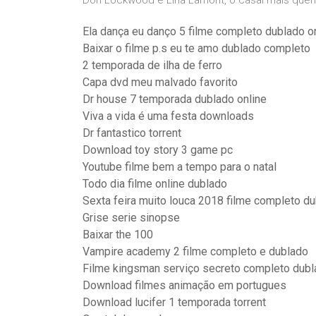
Don Lockwood e Lina Lamont, o casal mais quer
Ela dança eu danço 5 filme completo dublado on
Baixar o filme p.s eu te amo dublado completo
2 temporada de ilha de ferro
Capa dvd meu malvado favorito
Dr house 7 temporada dublado online
Viva a vida é uma festa downloads
Dr fantastico torrent
Download toy story 3 game pc
Youtube filme bem a tempo para o natal
Todo dia filme online dublado
Sexta feira muito louca 2018 filme completo d
Grise serie sinopse
Baixar the 100
Vampire academy 2 filme completo e dublado
Filme kingsman serviço secreto completo dub
Download filmes animação em portugues
Download lucifer 1 temporada torrent