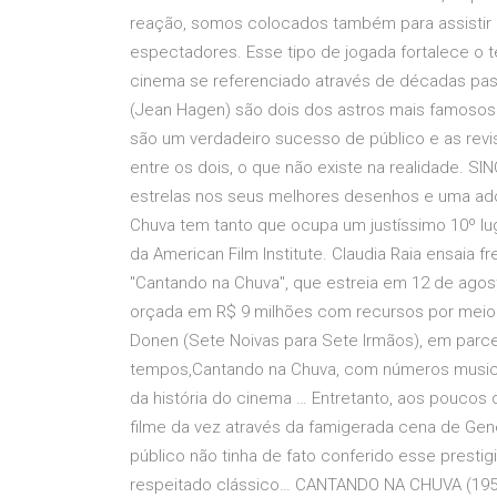
reação, somos colocados também para assistir 
espectadores. Esse tipo de jogada fortalece o 
cinema se referenciado através de décadas pas
(Jean Hagen) são dois dos astros mais famoso
são um verdadeiro sucesso de público e as revi
entre os dois, o que não existe na realidade. 
estrelas nos seus melhores desenhos e uma ador
Chuva tem tanto que ocupa um justíssimo 10º lug
da American Film Institute. Claudia Raia ensaia 
"Cantando na Chuva", que estreia em 12 de agos
orçada em R$ 9 milhões com recursos por meio d
Donen (Sete Noivas para Sete Irmãos), em parce
tempos,Cantando na Chuva, com números musicai
da história do cinema … Entretanto, aos pouco
filme da vez através da famigerada cena de Gen
público não tinha de fato conferido esse prestig
respeitado clássico… CANTANDO NA CHUVA (195