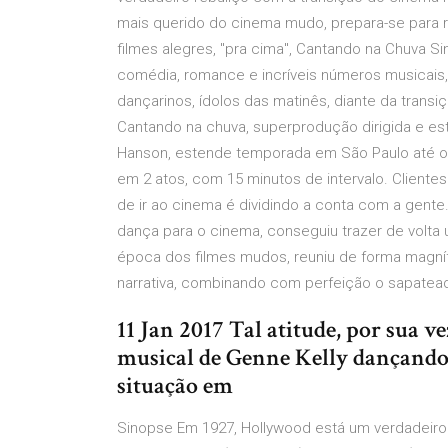
mais querido do cinema mudo, prepara-se para r
filmes alegres, "pra cima", Cantando na Chuva S
comédia, romance e incríveis números musicais
dançarinos, ídolos das matinês, diante da trans
Cantando na chuva, superprodução dirigida e est
Hanson, estende temporada em São Paulo até o
em 2 atos, com 15 minutos de intervalo. Client
de ir ao cinema é dividindo a conta com a gente
dança para o cinema, conseguiu trazer de volta
época dos filmes mudos, reuniu de forma magní
narrativa, combinando com perfeição o sapatead
11 Jan 2017 Tal atitude, por sua v
musical de Genne Kelly dançando 
situação em
Sinopse Em 1927, Hollywood está um verdadeiro 