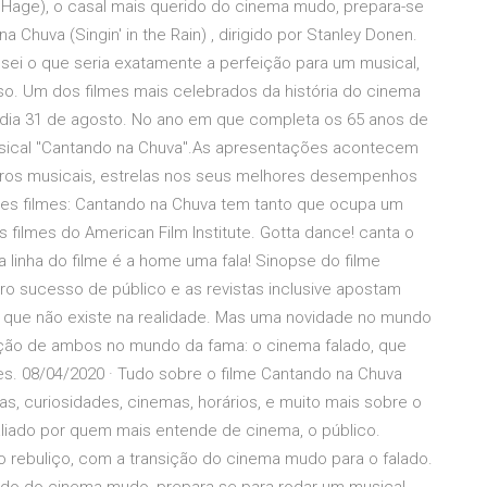
 Hage), o casal mais querido do cinema mudo, prepara-se
a Chuva (Singin' in the Rain) , dirigido por Stanley Donen.
o sei o que seria exatamente a perfeição para um musical,
o. Um dos filmes mais celebrados da história do cinema
o dia 31 de agosto. No ano em que completa os 65 anos de
musical "Cantando na Chuva".As apresentações acontecem
ros musicais, estrelas nos seus melhores desempenhos
es filmes: Cantando na Chuva tem tanto que ocupa um
s filmes do American Film Institute. Gotta dance! canta o
a linha do filme é a home uma fala! Sinopse do filme
o sucesso de público e as revistas inclusive apostam
o que não existe na realidade. Mas uma novidade no mundo
ção de ambos no mundo da fama: o cinema falado, que
s. 08/04/2020 · Tudo sobre o filme Cantando na Chuva
tícias, curiosidades, cinemas, horários, e muito mais sobre o
liado por quem mais entende de cinema, o público.
o rebuliço, com a transição do cinema mudo para o falado.