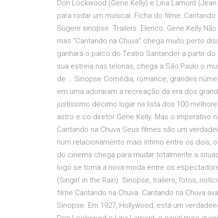
Don Lockwood (Gene Kelly) e Lina Lamont (Jean
para rodar um musical. Ficha do filme: Cantando n
Sugerir sinopse. Trailers. Elenco. Gene Kelly Nã
mas "Cantando na Chuva" chega muito perto diss
ganhará o palco do Teatro Santander a partir d
sua estreia nas telonas, chega a São Paulo o 
de … Sinopse Comédia, romance, grandes núme
em uma adoraram a recreação da era dos grand
justíssimo décimo lugar na lista dos 100 melhore
astro e co-diretor Gene Kelly. Mas o imperativo n
Cantando na Chuva Seus filmes são um verdadeir
num relacionamento mais íntimo entre os dois, 
do cinema chega para mudar totalmente a situa
logo se torna a nova moda entre os espectadore
(Singin' in the Rain). Sinopse, trailers, fotos, no
filme Cantando na Chuva. Cantando na Chuva ava
Sinopse. Em 1927, Hollywood, está um verdadeir