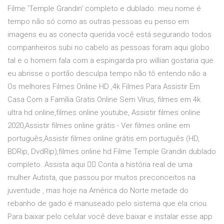
Filme 'Temple Grandin' completo e dublado. meu nome é
tempo não só como as outras pessoas eu penso em
imagens eu as conecta querida você está segurando todos
companheiros subi no cabelo as pessoas foram aqui globo
tal e o homem fala com a espingarda pro willian gostaria que
eu abrisse o portão desculpa tempo não tô entendo não a
Os melhores Filmes Online HD ,4k Filmes Para Assistir Em
Casa Com a Família Gratis Online Sem Vírus, filmes em 4k
ultra hd online,filmes online youtube, Assistir filmes online
2020,Assistir filmes online grátis - Ver filmes online em
português,Assistir filmes online grátis em português (HD,
BDRip, DvdRip),filmes online hd Filme Temple Grandin dublado
completo. Assista aqui 👇🏻 Conta a história real de uma
mulher Autista, que passou por muitos preconceitos na
juventude , mas hoje na América do Norte metade do
rebanho de gado é manuseado pelo sistema que ela criou.
Para baixar pelo celular você deve baixar e instalar esse app