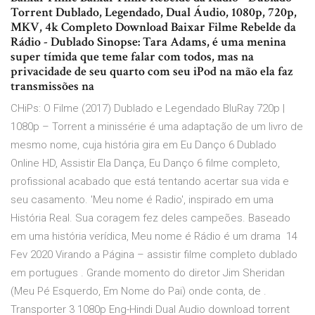
Torrent Dublado, Legendado, Dual Áudio, 1080p, 720p,
MKV, 4k Completo Download Baixar Filme Rebelde da
Rádio - Dublado Sinopse: Tara Adams, é uma menina
super tímida que teme falar com todos, mas na
privacidade de seu quarto com seu iPod na mão ela faz
transmissões na
CHiPs: O Filme (2017) Dublado e Legendado BluRay 720p |
1080p – Torrent a minissérie é uma adaptação de um livro de
mesmo nome, cuja história gira em Eu Danço 6 Dublado
Online HD, Assistir Ela Dança, Eu Danço 6 filme completo,
profissional acabado que está tentando acertar sua vida e
seu casamento. 'Meu nome é Radio', inspirado em uma
História Real. Sua coragem fez deles campeões. Baseado
em uma história verídica, Meu nome é Rádio é um drama 14
Fev 2020 Virando a Página – assistir filme completo dublado
em portugues . Grande momento do diretor Jim Sheridan
(Meu Pé Esquerdo, Em Nome do Pai) onde conta, de .
Transporter 3 1080p Eng-Hindi Dual Audio download torrent