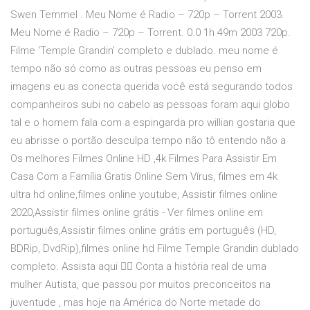
Swen Temmel . Meu Nome é Radio – 720p – Torrent 2003.
Meu Nome é Radio – 720p – Torrent. 0.0 1h 49m 2003 720p.
Filme 'Temple Grandin' completo e dublado. meu nome é
tempo não só como as outras pessoas eu penso em
imagens eu as conecta querida você está segurando todos
companheiros subi no cabelo as pessoas foram aqui globo
tal e o homem fala com a espingarda pro willian gostaria que
eu abrisse o portão desculpa tempo não tô entendo não a
Os melhores Filmes Online HD ,4k Filmes Para Assistir Em
Casa Com a Família Gratis Online Sem Vírus, filmes em 4k
ultra hd online,filmes online youtube, Assistir filmes online
2020,Assistir filmes online grátis - Ver filmes online em
português,Assistir filmes online grátis em português (HD,
BDRip, DvdRip),filmes online hd Filme Temple Grandin dublado
completo. Assista aqui 👇🏻 Conta a história real de uma
mulher Autista, que passou por muitos preconceitos na
juventude , mas hoje na América do Norte metade do