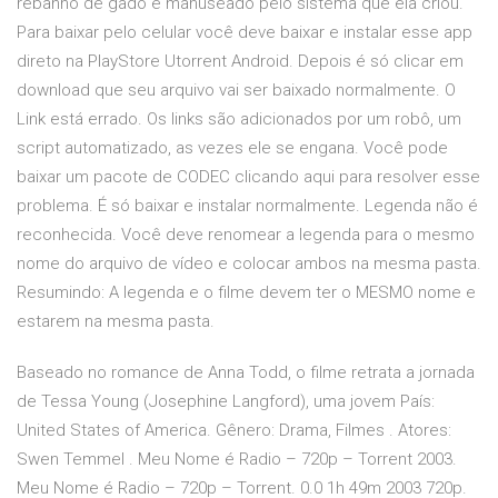
rebanho de gado é manuseado pelo sistema que ela criou.
Para baixar pelo celular você deve baixar e instalar esse app
direto na PlayStore Utorrent Android. Depois é só clicar em
download que seu arquivo vai ser baixado normalmente. O
Link está errado. Os links são adicionados por um robô, um
script automatizado, as vezes ele se engana. Você pode
baixar um pacote de CODEC clicando aqui para resolver esse
problema. É só baixar e instalar normalmente. Legenda não é
reconhecida. Você deve renomear a legenda para o mesmo
nome do arquivo de vídeo e colocar ambos na mesma pasta.
Resumindo: A legenda e o filme devem ter o MESMO nome e
estarem na mesma pasta.
Baseado no romance de Anna Todd, o filme retrata a jornada
de Tessa Young (Josephine Langford), uma jovem País:
United States of America. Gênero: Drama, Filmes . Atores:
Swen Temmel . Meu Nome é Radio – 720p – Torrent 2003.
Meu Nome é Radio – 720p – Torrent. 0.0 1h 49m 2003 720p.