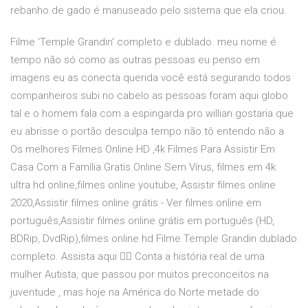
rebanho de gado é manuseado pelo sistema que ela criou.
Filme 'Temple Grandin' completo e dublado. meu nome é
tempo não só como as outras pessoas eu penso em
imagens eu as conecta querida você está segurando todos
companheiros subi no cabelo as pessoas foram aqui globo
tal e o homem fala com a espingarda pro willian gostaria que
eu abrisse o portão desculpa tempo não tô entendo não a
Os melhores Filmes Online HD ,4k Filmes Para Assistir Em
Casa Com a Família Gratis Online Sem Vírus, filmes em 4k
ultra hd online,filmes online youtube, Assistir filmes online
2020,Assistir filmes online grátis - Ver filmes online em
português,Assistir filmes online grátis em português (HD,
BDRip, DvdRip),filmes online hd Filme Temple Grandin dublado
completo. Assista aqui 👇🏻 Conta a história real de uma
mulher Autista, que passou por muitos preconceitos na
juventude , mas hoje na América do Norte metade do