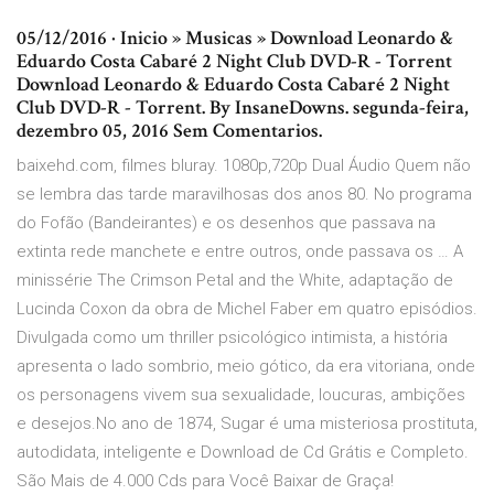
05/12/2016 · Inicio » Musicas » Download Leonardo &
Eduardo Costa Cabaré 2 Night Club DVD-R - Torrent
Download Leonardo & Eduardo Costa Cabaré 2 Night
Club DVD-R - Torrent. By InsaneDowns. segunda-feira,
dezembro 05, 2016 Sem Comentarios.
baixehd.com, filmes bluray. 1080p,720p Dual Áudio Quem não
se lembra das tarde maravilhosas dos anos 80. No programa
do Fofão (Bandeirantes) e os desenhos que passava na
extinta rede manchete e entre outros, onde passava os … A
minissérie The Crimson Petal and the White, adaptação de
Lucinda Coxon da obra de Michel Faber em quatro episódios.
Divulgada como um thriller psicológico intimista, a história
apresenta o lado sombrio, meio gótico, da era vitoriana, onde
os personagens vivem sua sexualidade, loucuras, ambições
e desejos.No ano de 1874, Sugar é uma misteriosa prostituta,
autodidata, inteligente e Download de Cd Grátis e Completo.
São Mais de 4.000 Cds para Você Baixar de Graça!