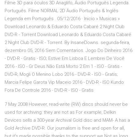
Filme 3D para óculos 3D Anaglifo, Áudio Português Legenda
Português. Filme NORMAL 2D Áudio Português & Inglês
Legenda em Português . 05/12/2016 · Inicio » Musicas »
Download Leonardo & Eduardo Costa Cabaré 2 Night Club
DVD-R - Torrent Download Leonardo & Eduardo Costa Cabaré
2 Night Club DVD-R - Torrent. By InsaneDowns. segunda-feira,
dezembro 05, 2016 Sem Comentarios. Jogo Do Dinheiro 2016
- DVD-R - Gratis - ISO; Estive Em Lisboa E Lembrei De Você
2016 - ISO - Gr Deus Não Está Morto 2 Em 1 - ISO - Gratis -
DVD-R; Mogli O Menino Lobo 2016 - DVD-R - ISO - Gratis;
Marcia Felipe Garota Vip Maceio 2016 - DVD-R - ISO Kundo
Fora De Controle 2016 - DVD-R - ISO - Gratis
7 May 2008 However, read-write (RW) discs should never be
used for archiving: they are not as For example, Delkin
Devices sells a 300-year Archival Gold disc and MAM- A has a
Gold Archive DVD-R. Our journalism is free and open for all,
but it's made possible thanks to the support we Not as long