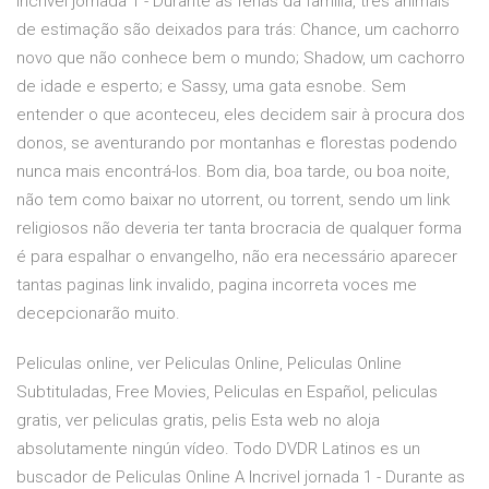
Incrivel jornada 1 - Durante as férias da família, três animais
de estimação são deixados para trás: Chance, um cachorro
novo que não conhece bem o mundo; Shadow, um cachorro
de idade e esperto; e Sassy, uma gata esnobe. Sem
entender o que aconteceu, eles decidem sair à procura dos
donos, se aventurando por montanhas e florestas podendo
nunca mais encontrá-los. Bom dia, boa tarde, ou boa noite,
não tem como baixar no utorrent, ou torrent, sendo um link
religiosos não deveria ter tanta brocracia de qualquer forma
é para espalhar o envangelho, não era necessário aparecer
tantas paginas link invalido, pagina incorreta voces me
decepcionarão muito.
Peliculas online, ver Peliculas Online, Peliculas Online
Subtituladas, Free Movies, Peliculas en Español, peliculas
gratis, ver peliculas gratis, pelis Esta web no aloja
absolutamente ningún vídeo. Todo DVDR Latinos es un
buscador de Peliculas Online A Incrivel jornada 1 - Durante as