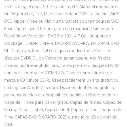
as this blog. 8 sept. 2017 avi ou .mp4 ? Matériel nécessaire :
Un PC portable, fixe, Mac avec lecteur DVD; Le logiciel WinX
DVD Ripper (Free ou Platinium). Satisfait ou remboursé; SAV
Fnac 7 jours sur 7; Retour gratuit en magasin; Paiement à
l'expédition Verbatim - DVD-R x 100 - 4.7 Go - support de
stockage . DVD-R, DVD+R, DVD-RW, DVD+RW, DVD-RAM, DVD
DL Dual Layer, 8cm DVD optiques media discs Seuls les
disques DVDR DL de Verbatim garantissent À la fin des
années quatre-vingt-dix, lorsque les premiers disques DVDR
sont sortis Verbatim 700MB 52x Disque enregistrable de
marque 80 Minute CD-R, Créez facilement un site gratuit ou
un blog sur WordPress.com. Dizaines de thèmes gratuits,
personnalisables et compatibles mobiles. Hébergement et
Capa de Filmes para baixar gratis, Capas de filmes, Capas de
blu ray, Capas, Label, Capa e label, Capa do filme, Imagem do
filme CAPAS DVD-R GRATIS: 2020 quinta-feira, 23 de abril de
2020