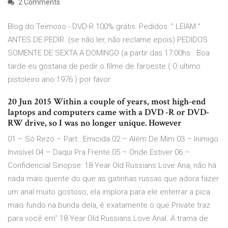
2 Comments
Blog do Teimoso - DVD-R 100% grátis: Pedidos: " LEIAM "
ANTES DE PEDIR. (se não ler, não reclame epois) PEDIDOS
SOMENTE DE SEXTA A DOMINGO (a partir das 17:00hs . Boa
tarde eu gostaria de pedir o filme de faroeste ( O ultimo
pistoleiro ano 1976 ) por favor.
20 Jun 2015 Within a couple of years, most high-end
laptops and computers came with a DVD -R or DVD-
RW drive, so I was no longer unique. However
01 – Só Rezo – Part.: Emicida 02 – Além De Mim 03 – Inimigo
Invisível 04 – Daqui Pra Frente 05 – Onde Estiver 06 –
Confidencial Sinopse: 18 Year Old Russians Love Ana, não há
nada mais quente do que as gatinhas russas que adora fazer
um anal muito gostoso, ela implora para ele enterrar a pica
mais fundo na bunda dela, é exatamente o que Private traz
para você em" 18 Year Old Russians Love Anal. A trama de