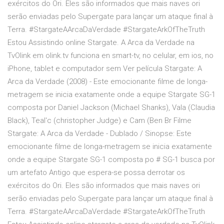
exércitos do Ori. Eles são informados que mais naves ori
serão enviadas pelo Supergate para lançar um ataque final à
Terra. #StargateAArcaDaVerdade #StargateArkOfTheTruth
Estou Assistindo online Stargate. A Arca da Verdade na
TvOlink em olink.tv funciona en smart-tv, no celular, em ios, no
iPhone, tablet e computador sem Ver película Stargate: A
Arca da Verdade (2008) - Este emocionante filme de longa-
metragem se inicia exatamente onde a equipe Stargate SG-1
composta por Daniel Jackson (Michael Shanks), Vala (Claudia
Black), Teal'c (christopher Judge) e Cam (Ben Br Filme
Stargate: A Arca da Verdade - Dublado / Sinopse: Este
emocionante filme de longa-metragem se inicia exatamente
onde a equipe Stargate SG-1 composta po # SG-1 busca por
um artefato Antigo que espera-se possa derrotar os
exércitos do Ori. Eles são informados que mais naves ori
serão enviadas pelo Supergate para lançar um ataque final à
Terra. #StargateAArcaDaVerdade #StargateArkOfTheTruth