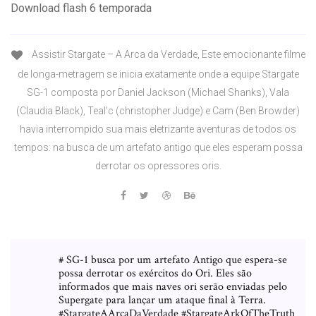
Download flash 6 temporada
Assistir Stargate – A Arca da Verdade, Este emocionante filme
de longa-metragem se inicia exatamente onde a equipe Stargate
SG-1 composta por Daniel Jackson (Michael Shanks), Vala
(Claudia Black), Teal’c (christopher Judge) e Cam (Ben Browder)
havia interrompido sua mais eletrizante aventuras de todos os
tempos: na busca de um artefato antigo que eles esperam possa
derrotar os opressores oris.
# SG-1 busca por um artefato Antigo que espera-se
possa derrotar os exércitos do Ori. Eles são
informados que mais naves ori serão enviadas pelo
Supergate para lançar um ataque final à Terra.
#StargateAArcaDaVerdade #StargateArkOfTheTruth