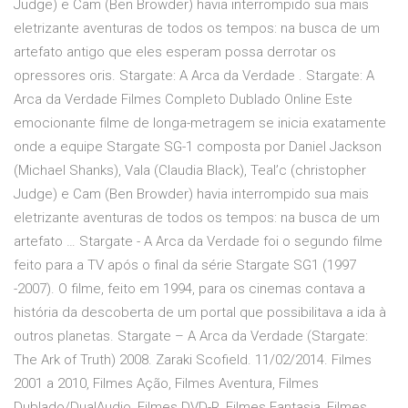
Judge) e Cam (Ben Browder) havia interrompido sua mais
eletrizante aventuras de todos os tempos: na busca de um
artefato antigo que eles esperam possa derrotar os
opressores oris. Stargate: A Arca da Verdade . Stargate: A
Arca da Verdade Filmes Completo Dublado Online Este
emocionante filme de longa-metragem se inicia exatamente
onde a equipe Stargate SG-1 composta por Daniel Jackson
(Michael Shanks), Vala (Claudia Black), Teal’c (christopher
Judge) e Cam (Ben Browder) havia interrompido sua mais
eletrizante aventuras de todos os tempos: na busca de um
artefato … Stargate - A Arca da Verdade foi o segundo filme
feito para a TV após o final da série Stargate SG1 (1997
-2007). O filme, feito em 1994, para os cinemas contava a
história da descoberta de um portal que possibilitava a ida à
outros planetas. Stargate – A Arca da Verdade (Stargate:
The Ark of Truth) 2008. Zaraki Scofield. 11/02/2014. Filmes
2001 a 2010, Filmes Ação, Filmes Aventura, Filmes
Dublado/DualAudio, Filmes DVD-R, Filmes Fantasia, Filmes