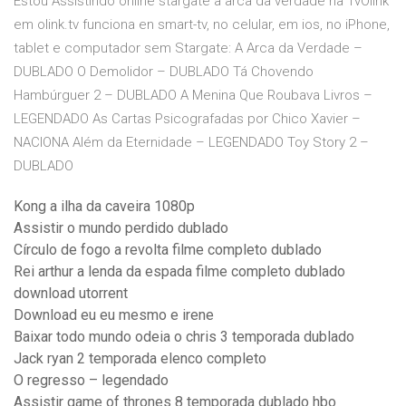
Estou Assistindo online stargate a arca da verdade na TvOlink
em olink.tv funciona en smart-tv, no celular, em ios, no iPhone,
tablet e computador sem Stargate: A Arca da Verdade –
DUBLADO O Demolidor – DUBLADO Tá Chovendo
Hambúrguer 2 – DUBLADO A Menina Que Roubava Livros –
LEGENDADO As Cartas Psicografadas por Chico Xavier –
NACIONA Além da Eternidade – LEGENDADO Toy Story 2 –
DUBLADO
Kong a ilha da caveira 1080p
Assistir o mundo perdido dublado
Círculo de fogo a revolta filme completo dublado
Rei arthur a lenda da espada filme completo dublado
download utorrent
Download eu eu mesmo e irene
Baixar todo mundo odeia o chris 3 temporada dublado
Jack ryan 2 temporada elenco completo
O regresso – legendado
Assistir game of thrones 8 temporada dublado hbo