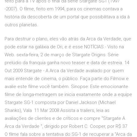
feito para a TV após o final da série Stargate SG1 (1997
-2007). O filme, feito em 1994, para os cinemas contava a
história da descoberta de um portal que possibilitava a ida à
outros planetas.
Para destruir o plano, eles vão atrás da Arca da Verdade, que
pode estar na galáxia de Ori, e é esse NOTÍCIAS - Visto na
Web. sexta-feira, 2 de março de Stargate Origins: Série
prelúdio da franquia ganha novo teaser e data de estreia. 14
Out 2009 Stargate - A Arca da Verdade avaliado por quem
mais entende de cinema, o público. Faça parte do Filmow e
avalie este filme você também. Sinopse: Este emocionante
filme de longa-metragem se inicia exatamente onde a equipe
Stargate SG-1 composta por Daniel Jackson (Michael
Shanks), Vala 11 Mar 2008 Assista a trailers, leia as
avaliações de clientes e de críticos e compre "Stargate A
Arca da Verdade ", dirigido por Robert C. Cooper, por R$ 37
O filme fala sobre a tentativa do SG-1 de recuperar a "Arca da