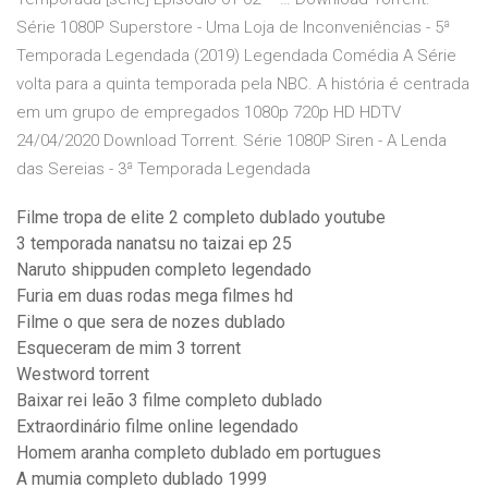
Série 1080P Superstore - Uma Loja de Inconveniências - 5ª
Temporada Legendada (2019) Legendada Comédia A Série
volta para a quinta temporada pela NBC. A história é centrada
em um grupo de empregados 1080p 720p HD HDTV
24/04/2020 Download Torrent. Série 1080P Siren - A Lenda
das Sereias - 3ª Temporada Legendada
Filme tropa de elite 2 completo dublado youtube
3 temporada nanatsu no taizai ep 25
Naruto shippuden completo legendado
Furia em duas rodas mega filmes hd
Filme o que sera de nozes dublado
Esqueceram de mim 3 torrent
Westword torrent
Baixar rei leão 3 filme completo dublado
Extraordinário filme online legendado
Homem aranha completo dublado em portugues
A mumia completo dublado 1999