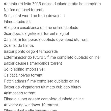
Assistir rei leão 2019 online dublado gratis hd completo
No fim do tunel torrent
Sonic lost world pc fraco download
Filme studio 54
Ataque a casablanca o filme online dublado
Guardiões da galáxia 3 torrent magnet
Csi miami temporada dublado download utorrent
Coamando filmes
Baixar ponto cego 4 temporada
Exterminador do futuro 5 filme completo dublado online
Baixar deuses americanos torrent
Gol o sonho impossivel
Os caça noivas torrent
Patch adams filme completo dublado online
Baixar os vingadores ultimato dublado bluray
Animacoes torrent
Filme a super agente completo dublado online
Ativador do windows 10 torrent
Filmes dual audio lancamentos