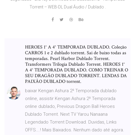
Torrent – WEB-DL Dual Áudio / Dublado .
HEROES 1° A 4° TEMPORADA DUBLADO. Coleção
CARROS 1 e 2 dublado torrent. Sai de baixo todas as
temporadas. Pearl Harbor Dublado Torrent.
Transformers Trilogia Dublado Torrent. HEROES 1°
A 4° TEMPORADA DUBLADO. COMO TREINAR O
SEU DRAGÃO DUBLADO TORRENT. LENDAS DA
PAIXÃO DUBLADO torrent.
baixar Kengan Ashura 2ª Temporada dublado
online, assistir Kengan Ashura 2ª Temporada
online dublado, Previous Dragon Ball Heroes
Dublado Torrent. Next TV Yarou Nanaana
Legendado Torrent Download. Duvidas, Links
OFFS….! Mais Baixados. Nenhum dado até agora.