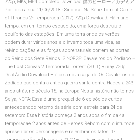
720p, MKV, MP4 Completo Download 僕のヒーローアカデミア
Por toda a sua 11/06/2018 · Sinopse: Na Série Torrent Game
of Thrones 2ª Temporada (2017) 720p Download. Há muito
tempo, em um tempo esquecido, uma força destruiu o
equilíbrio das estações. Em uma terra onde os verões
podem durar vários anos e o inverno toda uma vida, as
reivindicações e as forças sobrenaturais correm as portas
do Reino dos Sete Reinos. SINOPSE: Cavaleiros do Zodíaco –
The Lost Canvas 2 Temporada Torrent (2011) Bluray 720p
Dual Áudio Download – é uma nova saga de Os Cavaleiros do
Zodíaco que conta a antiga guerra santa contra Hades a 243
anos atrás, no século 18, na Europa.Nesta história não temos
Seiya, NOTA: Essa é uma prequel de 6 episódios curtos
antecedendoo retorno da série com estréia para 24 de
setembro.Essa história começa 3 anos após o fim da 4a.
temporadae 2 anos antes de Heroes Reborn com o intuitode
apresentar os personagens e relembrar os fatos. 1ª
Temporada [serie] Episódio 01-02 – … Download Torrent.