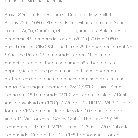
em risco a vida na ilha Nublar.
Baixar Séries e Filmes Torrent Dublados Mkv e MP4 em
BluRay 720p, 1080p, 3D e 4K. Baixar Filmes Torrent e Series
Torrent. Ação, Comédia, etc e Lançamentos. Boku no Hero
Academia 4ª Temporada Torrent (2019) | 720p e 1080p –
Assistir Online. SINOPSE: The Purge 2ª Temporada Torrent Na
Série The Purge 2ª Temporada Torrent, Numa noite
específica do ano, todos os crimes são liberados e a
população está livre para matar. Resta aos inocentes
protegerem-se, enquanto pessoas com as mais distintas
motivações vagam livremente, 25/10/2019 · Baixar Série
Legacies - 2ª Temporada (2019) via Torrent Dublada / Dual
Áudio download em 1080p / 720p / HD / HDTV / WEB-DL e no
formato MKV com qualidade de vídeo 10 e qualidade de
áudio 10 [Via Torrents - Séries Grátis]. The Flash 1ª á 6ª
Temporada – Torrent (2016) HDTV – 1080p – 720p Dublado –
Legendado. Supernatural 1ª á 15ª Temporada – Torrent