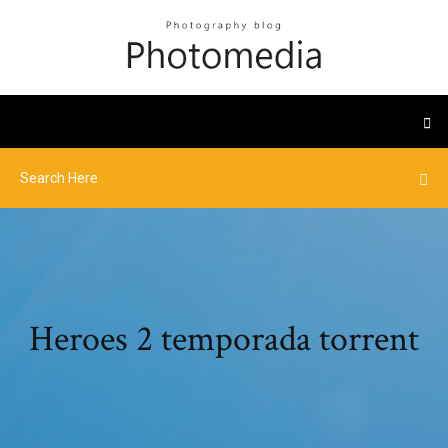
Heroes 2 temporada torrent