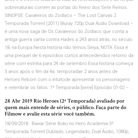
sobrenaturais correm as portas do Reino dos Sete Reinos.
SINOPSE: Cavaleiros do Zodíaco – The Lost Canvas 2
Temporada Torrent (2011) Bluray 720p Dual Áudio Download –
é uma nova saga de Os Cavaleiros do Zodíaco que conta a
antiga guerra santa contra Hades a 243 anos atrás, no século
18, na Europa.Nesta história não temos Seiya, NOTA: Essa é
uma prequel de 6 episódios curtos antecedendoo retorno da
série com estréia para 24 de setembro.Essa história começa
3 anos após o fim da 4a. temporadae 2 anos antes de
Heroes Reborn com o intuitode apresentar os personagens
e relembrar os fatos. 1ª Temporada [serie] Episódio 01-02 – …
28 Abr 2019 Rio Heroes (2ª Temporada) avaliado por
quem mais entende de séries, o público. Faça parte do
Filmow e avalie esta série você também.
18/09/2018 · Baixar Série Boku no Hero Academia 3ª
Temporada Torrent Dublado, Legendado, Dual Áudio, 1080p,