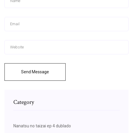
Send Message
Category
Nanatsu no taizai ep 4 dublado