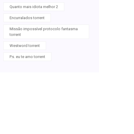
Quanto mais idiota melhor 2
Encurralados torrent
Missão impossível protocolo fantasma
torrent
Westword torrent
P.s. eu te amo torrent