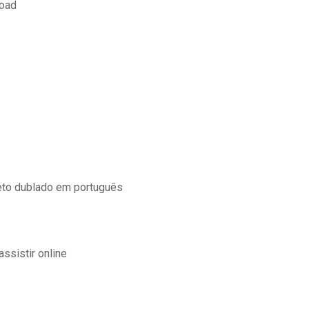
load
eto dublado em português
ssistir online