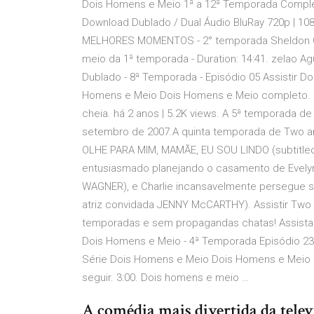
Dois Homens e Meio 1ª a 12ª Temporada Complet
Download Dublado / Dual Áudio BluRay 720p | 10
MELHORES MOMENTOS - 2° temporada Sheldon C
meio da 1ª temporada - Duration: 14:41. zelao Ag
Dublado - 8ª Temporada - Episódio 05 Assistir 
Homens e Meio Dois Homens e Meio completo. Pesq
cheia. há 2 anos | 5.2K views. A 5ª temporada 
setembro de 2007.A quinta temporada de Two and
OLHE PARA MIM, MAMÃE, EU SOU LINDO (subtitled
entusiasmado planejando o casamento de Evelyn
WAGNER), e Charlie incansavelmente persegue sua
atriz convidada JENNY McCARTHY). Assistir Two 
temporadas e sem propagandas chatas! Assista 
Dois Homens e Meio - 4ª Temporada Episódio 23
Série Dois Homens e Meio Dois Homens e Meio c
seguir. 3:00. Dois homens e meio …
A comédia mais divertida da telev