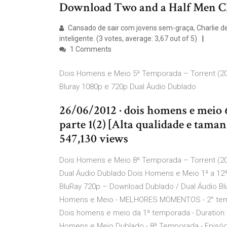
Download Two and a Half Men Ch
Cansado de sair com jovens sem-graça, Charlie dei
inteligente. (3 votes, average: 3,67 out of 5)
1 Comments
Dois Homens e Meio 5ª Temporada – Torrent (2
Bluray 1080p e 720p Dual Áudio Dublado
26/06/2012 · dois homens e meio 
parte 1(2) [Alta qualidade e taman
547,130 views
Dois Homens e Meio 8ª Temporada – Torrent (20
Dual Áudio Dublado Dois Homens e Meio 1ª a 12
BluRay 720p – Download Dublado / Dual Áudio Blu
Homens e Meio - MELHORES MOMENTOS - 2° tem
Dois homens e meio da 1ª temporada - Duration: 1
Homens e Meio Dublado - 8ª Temporada - Episód