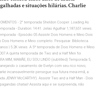
galhadas e situações hilárias. Charlie
MOMENTOS - 2° temporada Sheldon Cooper. Loading As
orada - Duration: 14:41. zelao Aguilhar 1,187,651 views.
emporada - Episódio 05 Assistir Dois Homens e Meio Dois
 Dois Homens e Meio completo. Pesquisar. Biblioteca.
á 2 anos | 5.2K views. A 5ª temporada de Dois Homens e Meio
07.A quinta temporada de Two and a Half Men foi
ARA MIM, MAMÃE, EU SOU LINDO (subtitled) Temporada 5,
lanejando o casamento de Evelyn com seu rico noivo,
lie incansavelmente persegue sua futura meia-irmã, a
idada JENNY McCARTHY). Assistir Two and a Half Man - Dois
gandas chatas! Assista aqui e se surpreenda, não