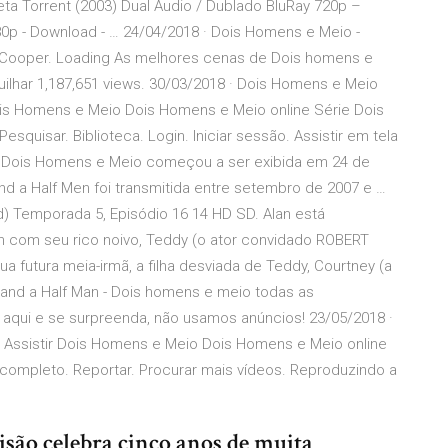
a Torrent (2003) Dual Áudio / Dublado BluRay 720p –
80p - Download - … 24/04/2018 · Dois Homens e Meio -
ooper. Loading As melhores cenas de Dois homens e
uilhar 1,187,651 views. 30/03/2018 · Dois Homens e Meio
Dois Homens e Meio Dois Homens e Meio online Série Dois
uisar. Biblioteca. Login. Iniciar sessão. Assistir em tela
de Dois Homens e Meio começou a ser exibida em 24 de
 a Half Men foi transmitida entre setembro de 2007 e …
) Temporada 5, Episódio 16 14 HD SD. Alan está
 com seu rico noivo, Teddy (o ator convidado ROBERT
 futura meia-irmã, a filha desviada de Teddy, Courtney (a
and a Half Man - Dois homens e meio todas as
aqui e se surpreenda, não usamos anúncios! 23/05/2018 ·
 Assistir Dois Homens e Meio Dois Homens e Meio online
ompleto. Reportar. Procurar mais vídeos. Reproduzindo a
isão celebra cinco anos de muita