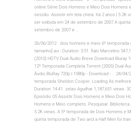
online Série Dois Homens e Meio Dois Homens e M
sessão. Assistir em tela cheia. há 2 anos | 5.
ser exibida em 24 de setembro de 2007.A quinta
setembro de 2007 e …
26/06/2012 · dois homens e meio 6ª temporada ca
tamanho].avi - Duration: 3:51. Ítalo Marcelino 5
(2010) HDTV Dual Áudio Breve Download Bluray 
12ª Temporada Completa Torrent (2003) Dual Áu
Áudio BluRay 720p | 1080p - Download - … 24/0
temporada Sheldon Cooper. Loading As melhore
Duration: 14:41. zelao Aguilhar 1,187,651 views.
Episódio 05 Assistir Dois Homens e Meio Dois 
Homens e Meio completo. Pesquisar. Biblioteca. Lo
5.2K views. A 5ª temporada de Dois Homens e 
quinta temporada de Two and a Half Men foi tra