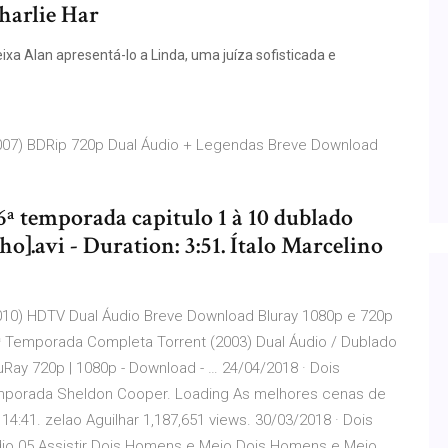
arlie Har
xa Alan apresentá-lo a Linda, uma juíza sofisticada e
007) BDRip 720p Dual Áudio + Legendas Breve Download
6ª temporada capitulo 1 à 10 dublado
ho].avi - Duration: 3:51. Ítalo Marcelino
10) HDTV Dual Áudio Breve Download Bluray 1080p e 720p
ª Temporada Completa Torrent (2003) Dual Áudio / Dublado
Ray 720p | 1080p - Download - … 24/04/2018 · Dois
porada Sheldon Cooper. Loading As melhores cenas de
4:41. zelao Aguilhar 1,187,651 views. 30/03/2018 · Dois
io 05 Assistir Dois Homens e Meio Dois Homens e Meio