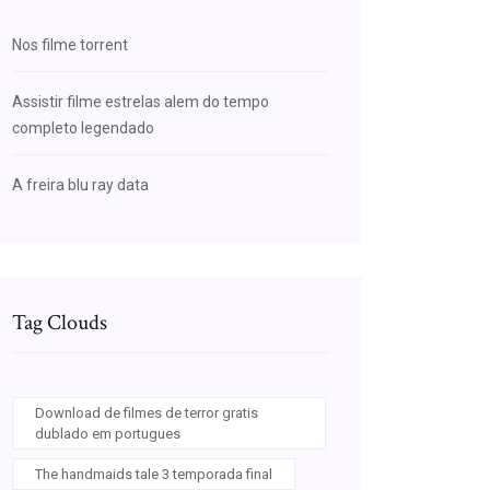
Nos filme torrent
Assistir filme estrelas alem do tempo
completo legendado
A freira blu ray data
Tag Clouds
Download de filmes de terror gratis
dublado em portugues
The handmaids tale 3 temporada final