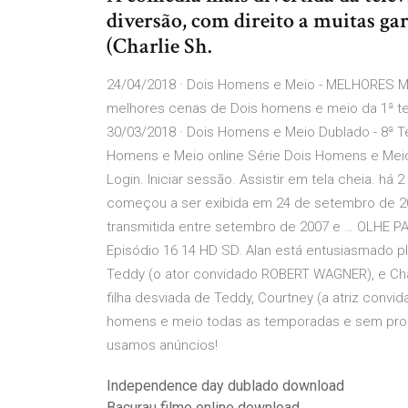
diversão, com direito a muitas gar
(Charlie Sh.
24/04/2018 · Dois Homens e Meio - MELHORES 
melhores cenas de Dois homens e meio da 1ª temp
30/03/2018 · Dois Homens e Meio Dublado - 8ª T
Homens e Meio online Série Dois Homens e Meio
Login. Iniciar sessão. Assistir em tela cheia. h
começou a ser exibida em 24 de setembro de 20
transmitida entre setembro de 2007 e … OLHE P
Episódio 16 14 HD SD. Alan está entusiasmado p
Teddy (o ator convidado ROBERT WAGNER), e Char
filha desviada de Teddy, Courtney (a atriz conv
homens e meio todas as temporadas e sem propa
usamos anúncios!
Independence day dublado download
Bacurau filme online download