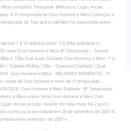
eio completo. Pesquisar. Biblioteca. Login. Iniciar
2K views. A 5ª temporada de Dois Homens e Meio começou a
 temporada de Two and a Half Men foi transmitida entre
pitulo 1 à 10 dublado parte 1(2) [Alta qualidade e
47,130 views Dois Homens e Meio 8ª Temporada – Torrent
1080p e 720p Dual Áudio Dublado Dois Homens e Meio 1ª a
dio / Dublado BluRay 720p – Download Dublado / Dual
4/2018 · Dois Homens e Meio - MELHORES MOMENTOS - 2°
s cenas de Dois homens e meio da 1ª temporada -
 30/03/2018 · Dois Homens e Meio Dublado - 8ª Temporada -
Homens e Meio online Série Dois Homens e Meio Dois
gin. Iniciar sessão. Assistir em tela cheia. há 2 anos |
Meio começou a ser exibida em 24 de setembro de 2007.A
nsmitida entre setembro de 2007 e …