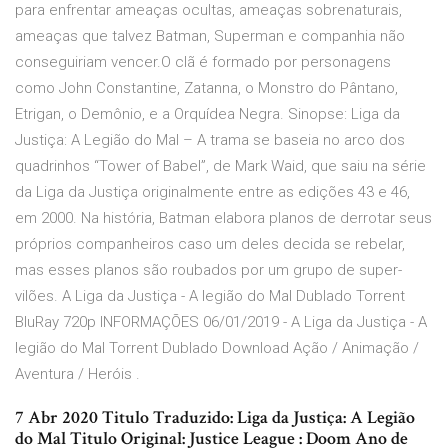
para enfrentar ameaças ocultas, ameaças sobrenaturais,
ameaças que talvez Batman, Superman e companhia não
conseguiriam vencer.O clã é formado por personagens
como John Constantine, Zatanna, o Monstro do Pântano,
Etrigan, o Demônio, e a Orquídea Negra. Sinopse: Liga da
Justiça: A Legião do Mal – A trama se baseia no arco dos
quadrinhos “Tower of Babel”, de Mark Waid, que saiu na série
da Liga da Justiça originalmente entre as edições 43 e 46,
em 2000. Na história, Batman elabora planos de derrotar seus
próprios companheiros caso um deles decida se rebelar,
mas esses planos são roubados por um grupo de super-
vilões. A Liga da Justiça - A legião do Mal Dublado Torrent
BluRay 720p INFORMAÇÕES 06/01/2019 - A Liga da Justiça - A
legião do Mal Torrent Dublado Download Ação / Animação /
Aventura / Heróis .
7 Abr 2020 Titulo Traduzido: Liga da Justiça: A Legião
do Mal Titulo Original: Justice League : Doom Ano de