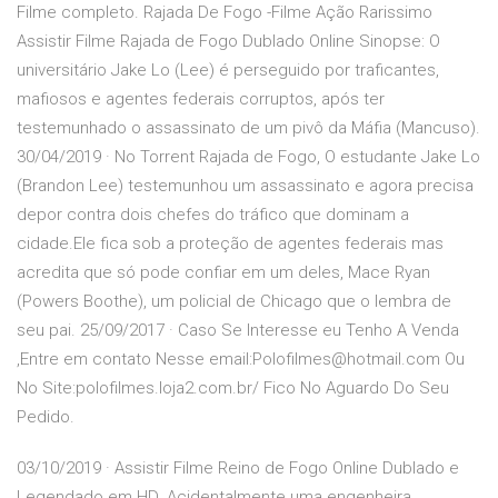
Filme completo. Rajada De Fogo -Filme Ação Rarissimo
Assistir Filme Rajada de Fogo Dublado Online Sinopse: O
universitário Jake Lo (Lee) é perseguido por traficantes,
mafiosos e agentes federais corruptos, após ter
testemunhado o assassinato de um pivô da Máfia (Mancuso).
30/04/2019 · No Torrent Rajada de Fogo, O estudante Jake Lo
(Brandon Lee) testemunhou um assassinato e agora precisa
depor contra dois chefes do tráfico que dominam a
cidade.Ele fica sob a proteção de agentes federais mas
acredita que só pode confiar em um deles, Mace Ryan
(Powers Boothe), um policial de Chicago que o lembra de
seu pai. 25/09/2017 · Caso Se Interesse eu Tenho A Venda
,Entre em contato Nesse email:Polofilmes@hotmail.com Ou
No Site:polofilmes.loja2.com.br/ Fico No Aguardo Do Seu
Pedido.
03/10/2019 · Assistir Filme Reino de Fogo Online Dublado e
Legendado em HD. Acidentalmente uma engenheira