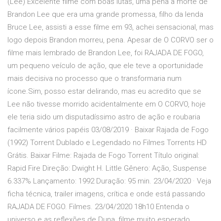
(Lee) Excelente filme com boas lutas, uma pena a morte de
Brandon Lee que era uma grande promessa, filho da lenda
Bruce Lee, assisti a esse filme em 93, achei sensacional, mas
logo depois Brandon morreu, pena. Apesar de O CORVO ser o
filme mais lembrado de Brandon Lee, foi RAJADA DE FOGO,
um pequeno veículo de ação, que ele teve a oportunidade
mais decisiva no processo que o transformaria num
ícone.Sim, posso estar delirando, mas eu acredito que se
Lee não tivesse morrido acidentalmente em O CORVO, hoje
ele teria sido um disputadíssimo astro de ação e roubaria
facilmente vários papéis 03/08/2019 · Baixar Rajada de Fogo
(1992) Torrent Dublado e Legendado no Filmes Torrents HD
Grátis. Baixar Filme: Rajada de Fogo Torrent Título original:
Rapid Fire Direção: Dwight H. Little Gênero: Ação, Suspense
6.337% Lançamento: 1992 Duração: 95 min. 23/04/2020 · Veja
ficha técnica, trailer imagens, crítica e onde está passando
RAJADA DE FOGO. Filmes. 23/04/2020 18h10 Entenda o
universo e as reflexões de Duna, filme muito esperado