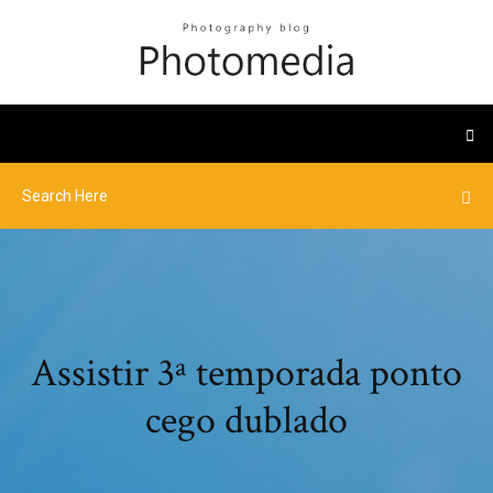
Assistir 3ª temporada ponto
cego dublado