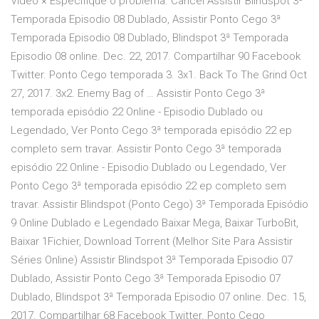
Vídeo × Especifique o problema. Cancel Assistir Blindspot 3ª
Temporada Episodio 08 Dublado, Assistir Ponto Cego 3ª
Temporada Episodio 08 Dublado, Blindspot 3ª Temporada
Episodio 08 online. Dec. 22, 2017. Compartilhar 90 Facebook
Twitter. Ponto Cego temporada 3. 3x1. Back To The Grind Oct
27, 2017. 3x2. Enemy Bag of … Assistir Ponto Cego 3ª
temporada episódio 22 Online - Episodio Dublado ou
Legendado, Ver Ponto Cego 3ª temporada episódio 22 ep
completo sem travar. Assistir Ponto Cego 3ª temporada
episódio 22 Online - Episodio Dublado ou Legendado, Ver
Ponto Cego 3ª temporada episódio 22 ep completo sem
travar. Assistir Blindspot (Ponto Cego) 3ª Temporada Episódio
9 Online Dublado e Legendado Baixar Mega, Baixar TurboBit,
Baixar 1Fichier, Download Torrent (Melhor Site Para Assistir
Séries Online) Assistir Blindspot 3ª Temporada Episodio 07
Dublado, Assistir Ponto Cego 3ª Temporada Episodio 07
Dublado, Blindspot 3ª Temporada Episodio 07 online. Dec. 15,
2017. Compartilhar 68 Facebook Twitter. Ponto Cego