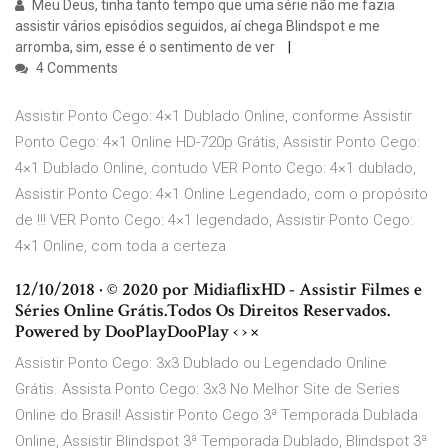
Meu Deus, tinha tanto tempo que uma série não me fazia
assistir vários episódios seguidos, aí chega Blindspot e me
arromba, sim, esse é o sentimento de ver
4 Comments
Assistir Ponto Cego: 4×1 Dublado Online, conforme Assistir
Ponto Cego: 4×1 Online HD-720p Grátis, Assistir Ponto Cego:
4×1 Dublado Online, contudo VER Ponto Cego: 4×1 dublado,
Assistir Ponto Cego: 4×1 Online Legendado, com o propósito
de !!! VER Ponto Cego: 4×1 legendado, Assistir Ponto Cego:
4×1 Online, com toda a certeza
12/10/2018 · © 2020 por MidiaflixHD - Assistir Filmes e
Séries Online Grátis.Todos Os Direitos Reservados.
Powered by DooPlayDooPlay ‹ › ×
Assistir Ponto Cego: 3x3 Dublado ou Legendado Online
Grátis. Assista Ponto Cego: 3x3 No Melhor Site de Series
Online do Brasil! Assistir Ponto Cego 3ª Temporada Dublada
Online, Assistir Blindspot 3ª Temporada Dublado, Blindspot 3ª