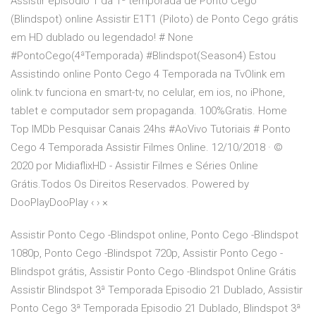
Assistir episódio 1 da 1ª temporada de Ponto Cego
(Blindspot) online Assistir E1T1 (Piloto) de Ponto Cego grátis
em HD dublado ou legendado! # None
#PontoCego(4ªTemporada) #Blindspot(Season4) Estou
Assistindo online Ponto Cego 4 Temporada na TvOlink em
olink.tv funciona en smart-tv, no celular, em ios, no iPhone,
tablet e computador sem propaganda. 100%Gratis. Home
Top IMDb Pesquisar Canais 24hs #AoVivo Tutoriais # Ponto
Cego 4 Temporada Assistir Filmes Online. 12/10/2018 · ©
2020 por MidiaflixHD - Assistir Filmes e Séries Online
Grátis.Todos Os Direitos Reservados. Powered by
DooPlayDooPlay ‹ › ×
Assistir Ponto Cego -Blindspot online, Ponto Cego -Blindspot
1080p, Ponto Cego -Blindspot 720p, Assistir Ponto Cego -
Blindspot grátis, Assistir Ponto Cego -Blindspot Online Grátis
Assistir Blindspot 3ª Temporada Episodio 21 Dublado, Assistir
Ponto Cego 3ª Temporada Episodio 21 Dublado, Blindspot 3ª