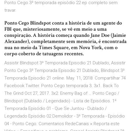
Ponto Cego 3ª temporada episódio 22 ep completo sem
travar.
Ponto Cego Blindspot conta a história de um agente do
FBI que, misteriosamente, se vê em meio a uma
conspiração. A história começa quando Jane Doe (Jaimie
Alexander), completamente sem memória, é encontrada
nua no meio da Times Square, em Nova York, com o
corpo coberto de tatuagens recentes.
Assistir Blindspot 3ª Temporada Episodio 21 Dublado, Assistir
Ponto Cego 3ª Temporada Episodio 21 Dublado, Blindspot 3ª
Temporada Episodio 21 online. May. 11, 2018. Compartilhar 74
Facebook Twitter. Ponto Cego temporada 3. 3x1. Back To
The Grind Oct 27, 2017. 3x2. Enemy Bag of … Ponto Cego /
Blindspot (Dublado / Legendado) - Lista de Episódios. 1ª
Temporada Episódio 01 - Que Se Juntou - Dublado /
Legendado Episódio 02 Demolidor - 3ª Temporada - Episódio
04 - Ponto Cego. Comentarios RedeCanais × Reporta este