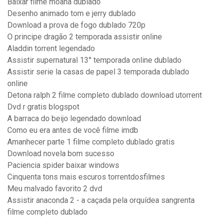
Baixar filme moana dublado
Desenho animado tom e jerry dublado
Download a prova de fogo dublado 720p
O principe dragão 2 temporada assistir online
Aladdin torrent legendado
Assistir supernatural 13° temporada online dublado
Assistir serie la casas de papel 3 temporada dublado
online
Detona ralph 2 filme completo dublado download utorrent
Dvd r gratis blogspot
A barraca do beijo legendado download
Como eu era antes de você filme imdb
Amanhecer parte 1 filme completo dublado gratis
Download novela bom sucesso
Paciencia spider baixar windows
Cinquenta tons mais escuros torrentdosfilmes
Meu malvado favorito 2 dvd
Assistir anaconda 2 - a caçada pela orquídea sangrenta
filme completo dublado