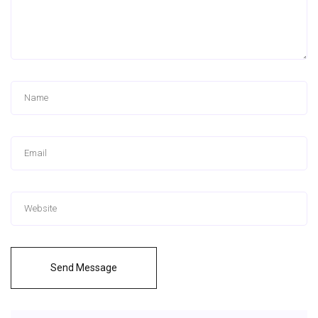
Send Message