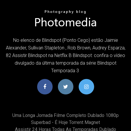
No elenco de Blindspot (Ponto Cego) estão Jaimie
Alexander, Sullivan Stapleton , Rob Brown, Audrey Esparza,
82 Assistir Blindspot na Netflix B Blindspot: confira o vídeo
divulgado da última temporada da série Blindspot
Temporada 3
Uma Longa Jornada Filme Completo Dublado 1080p
Superbad - É Hoje Torrent Magnet
Assistir 24 Horas Todas As Temporadas Dublado