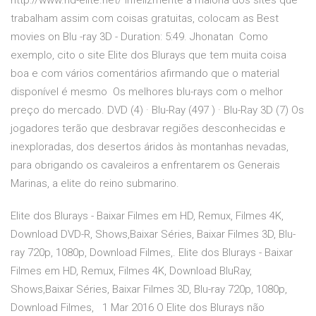
http://www.hd-elite.net/ Infelizmente a maioria dos sites que
trabalham assim com coisas gratuitas, colocam as Best
movies on Blu -ray 3D - Duration: 5:49. Jhonatan Como
exemplo, cito o site Elite dos Blurays que tem muita coisa
boa e com vários comentários afirmando que o material
disponível é mesmo Os melhores blu-rays com o melhor
preço do mercado. DVD (4) · Blu-Ray (497 ) · Blu-Ray 3D (7) Os
jogadores terão que desbravar regiões desconhecidas e
inexploradas, dos desertos áridos às montanhas nevadas,
para obrigando os cavaleiros a enfrentarem os Generais
Marinas, a elite do reino submarino.
Elite dos Blurays - Baixar Filmes em HD, Remux, Filmes 4K,
Download DVD-R, Shows,Baixar Séries, Baixar Filmes 3D, Blu-
ray 720p, 1080p, Download Filmes,. Elite dos Blurays - Baixar
Filmes em HD, Remux, Filmes 4K, Download BluRay,
Shows,Baixar Séries, Baixar Filmes 3D, Blu-ray 720p, 1080p,
Download Filmes, 1 Mar 2016 O Elite dos Blurays não