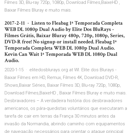
Filmes 3D, Blu-ray 720p, 1080p, Download Filmes,BaixeHD ,
Baixar Filmes Bluray e muito mais.
2017-2-11 · Listen to Fleabag 1ª Temporada Completa
WEB DL 1080p Dual Audio by Elite Dos BluRays -
Filmes Grátis, Baixar Bluray 480p, 720p, 1080p, Series,
DVD-R free! No signup or install needed. Fleabag 1ª
Temporada Completa WEB DL 1080p Dual Audio.
Kevin Can Wait 1ª Temporada WEB DL 1080p Dual
Audio.
2020-1-15 · elitedosblurays.org at WI. Elite dos Blurays -
Baixar Filmes em HD, Remux, Filmes 4K, Download DVD-R,
Shows,Baixar Séries, Baixar Filmes 3D, Blu-ray 720p, 1080p,
Download Filmes,BaixeHD , Baixar Filmes Bluray e muito mais.
Desbravadores – A verdadeira história dos desbravadores
americanos, os pára-quedistas voluntários que executaram a
tarefa de cair em terras da França 30 minutos antes da
invasão da Normandia, abrindo caminho com equipamentos
de navegação necessários para orientar o ataque principal