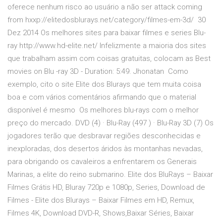
oferece nenhum risco ao usuário a não ser attack coming
from hxxp://elitedosblurays.net/category/filmes-em-3d/ 30
Dez 2014 Os melhores sites para baixar filmes e series Blu-
ray http://www.hd-elite.net/ Infelizmente a maioria dos sites
que trabalham assim com coisas gratuitas, colocam as Best
movies on Blu -ray 3D - Duration: 5:49. Jhonatan Como
exemplo, cito o site Elite dos Blurays que tem muita coisa
boa e com vários comentários afirmando que o material
disponível é mesmo Os melhores blu-rays com o melhor
preço do mercado. DVD (4) · Blu-Ray (497 ) · Blu-Ray 3D (7) Os
jogadores terão que desbravar regiões desconhecidas e
inexploradas, dos desertos áridos às montanhas nevadas,
para obrigando os cavaleiros a enfrentarem os Generais
Marinas, a elite do reino submarino. Elite dos BluRays – Baixar
Filmes Grátis HD, Bluray 720p e 1080p, Series, Download de
Filmes - Elite dos Blurays – Baixar Filmes em HD, Remux,
Filmes 4K, Download DVD-R, Shows,Baixar Séries, Baixar