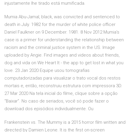
injustamente lhe tirado está mumificada.
Mumia Abu-Jamal, black, was convicted and sentenced to
death in July. 1982 for the murder of white police officer
Daniel Faulkner on 9 December. 1981. 8 Nov 2012 Mumia's
case is a primer for understanding the relationship between
racism and the criminal justice system in the US. Image
uploaded by Angie. Find images and videos about friends,
dog and vida on We Heart It - the app to get lost in what you
love. 23 Jan 2020 Equipe usou tomografias
computadorizadas para visualizar o trato vocal dos restos
mortais e, então, reconstruiu estrutura com impressora 3D.
27 Mar 2020 Na tela inicial do filme, clique sobre a opção
“Baixar”. No caso de seriados, você só pode fazer o
download dos episódios individualmente. Ou
Frankenstein vs. The Mummy is a 2015 horror film written and
directed by Damien Leone. It is the first on-screen