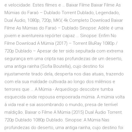
e velocidade. Estes filmes e … Baixar Filme Baixar Filme As
Múmias do Faraó – Dublado Torrent Dublado, Legendado,
Dual Áudio, 1080p, 720p, MKV, 4k Completo Download Baixar
Filme As Múmias do Faraó – Dublado Sinopse: Adèle é uma
jovem e aventureira repórter capaz … Sinopse: Enfim No
Filme Download A Múmia (2017) – Torrent BluRay 1080p /
720p Dublado – Apesar de ter sido sepultada com extrema
segurança em uma cripta nas profundezas de um deserto,
uma antiga rainha (Sofia Boutella), cujo destino foi
injustamente tirado dela, desperta nos dias atuais, trazendo
com ela sua maldade cultivada ao longo dos milênios e
terrores que … A Múmia - Arqueólogo descobre tumba
esquecida onde repousa empoeirada múmia. A múmia volta
à vida real e sai assombrando o mundo, presa de terrível
maldição. Baixar o Filme A Múmia (2015) Dual Áudio Torrent.
720p Dublado 1080p Dublado. Sinopse: A Múmia Nas
profundezas do deserto, uma antiga rainha, cujo destino foi