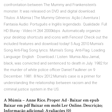
confrontation between The Mummy and Frankenstein's
monster. It was released on DVD and digital download.
Títulos: A Múmia | The Mummy Gêneros: Ação | Aventura |
Fantasia Audio: Português e Inglês legendado. Qualidade: Full
HD Bluray - Vídeo H.264 2000kbps Automatically organize
your desktop shortcuts and icons with Fences! Check out the
included features and download today! 5 Aug 2010 Mumia's
Song Anti-Flag Song lyrics. Mumia's Song. Anti-Flag. Loading
Language: English · Download / Listen Mumia Abu-Jamal,
black, was convicted and sentenced to death in July. 1982 for
the murder of white police officer Daniel Faulkner on 9
December. 1981. 8 Nov 2012 Mumia's case is a primer for
understanding the relationship between racism and the
criminal justice system in the US.
A Múmia – Anne Rice. Proper Ad · Baixar em epub
Baixar em pdf Baixar em mobi Ler Online. Descrição;
Informação adicional; Avaliações (0)