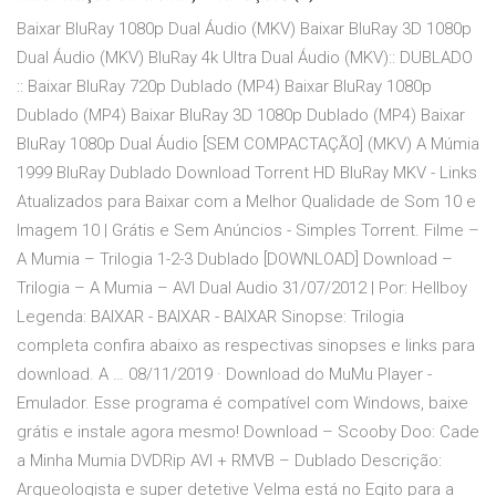
Baixar BluRay 1080p Dual Áudio (MKV) Baixar BluRay 3D 1080p
Dual Áudio (MKV) BluRay 4k Ultra Dual Áudio (MKV):: DUBLADO
:: Baixar BluRay 720p Dublado (MP4) Baixar BluRay 1080p
Dublado (MP4) Baixar BluRay 3D 1080p Dublado (MP4) Baixar
BluRay 1080p Dual Áudio [SEM COMPACTAÇÃO] (MKV) A Múmia
1999 BluRay Dublado Download Torrent HD BluRay MKV - Links
Atualizados para Baixar com a Melhor Qualidade de Som 10 e
Imagem 10 | Grátis e Sem Anúncios - Simples Torrent. Filme –
A Mumia – Trilogia 1-2-3 Dublado [DOWNLOAD] Download –
Trilogia – A Mumia – AVI Dual Audio 31/07/2012 | Por: Hellboy
Legenda: BAIXAR - BAIXAR - BAIXAR Sinopse: Trilogia
completa confira abaixo as respectivas sinopses e links para
download. A … 08/11/2019 · Download do MuMu Player -
Emulador. Esse programa é compatível com Windows, baixe
grátis e instale agora mesmo! Download – Scooby Doo: Cade
a Minha Mumia DVDRip AVI + RMVB – Dublado Descrição:
Arqueologista e super detetive Velma está no Egito para a