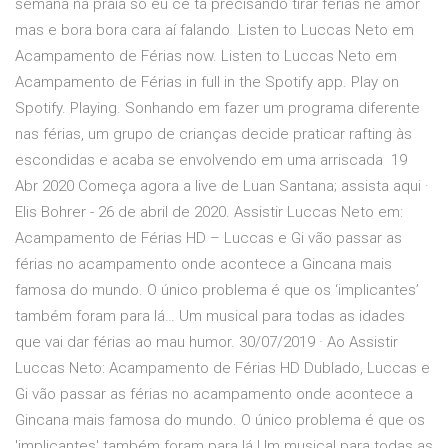
semana na praia só eu cê tá precisando tirar férias né amor
mas e bora bora cara aí falando Listen to Luccas Neto em
Acampamento de Férias now. Listen to Luccas Neto em
Acampamento de Férias in full in the Spotify app. Play on
Spotify. Playing. Sonhando em fazer um programa diferente
nas férias, um grupo de crianças decide praticar rafting às
escondidas e acaba se envolvendo em uma arriscada 19
Abr 2020 Começa agora a live de Luan Santana; assista aqui ·
Elis Bohrer - 26 de abril de 2020. Assistir Luccas Neto em:
Acampamento de Férias HD – Luccas e Gi vão passar as
férias no acampamento onde acontece a Gincana mais
famosa do mundo. O único problema é que os ‘implicantes’
também foram para lá… Um musical para todas as idades
que vai dar férias ao mau humor. 30/07/2019 · Ao Assistir
Luccas Neto: Acampamento de Férias HD Dublado, Luccas e
Gi vão passar as férias no acampamento onde acontece a
Gincana mais famosa do mundo. O único problema é que os
'implicantes' também foram para lá Um musical para todas as