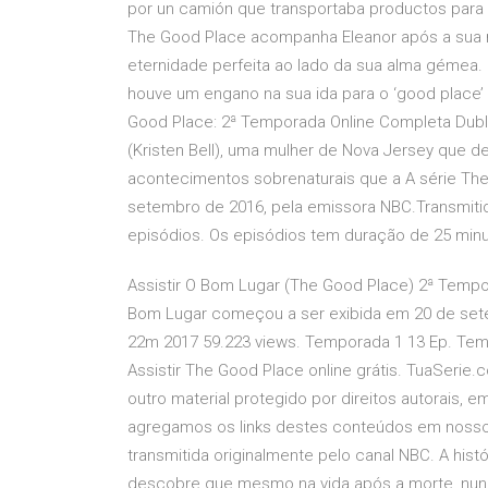
por un camión que transportaba productos para l
The Good Place acompanha Eleanor após a sua m
eternidade perfeita ao lado da sua alma géme
houve um engano na sua ida para o ‘good place’ 
Good Place: 2ª Temporada Online Completa Dubl
(Kristen Bell), uma mulher de Nova Jersey que d
acontecimentos sobrenaturais que a A série The
setembro de 2016, pela emissora NBC.Transmitida
episódios. Os episódios tem duração de 25 minu
Assistir O Bom Lugar (The Good Place) 2ª Tem
Bom Lugar começou a ser exibida em 20 de setem
22m 2017 59.223 views. Temporada 1 13 Ep. Tem
Assistir The Good Place online grátis. TuaSer
outro material protegido por direitos autorais, 
agregamos os links destes conteúdos em nosso
transmitida originalmente pelo canal NBC. A his
descobre que mesmo na vida após a morte, nunc