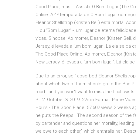
Good Place, mas … Assistir O Bom Lugar (The 
Online. A 4ª temporada de O Bom Lugar começo
Eleanor Shellstrop (Kristen Bell) está morta. Aco
– ou “Bom Lugar” -, um lugar de eterna felicid
vidas. Sinopse: Ao morrer, Eleanor (Kristen Bell
Jersey, é levada a ‘um bom lugar’. Lá ela se dá 
The Good Place Online. Ao morrer, Eleanor (Krist
New Jersey, é levada a ‘um bom lugar’. Lá ela se
Due to an error, self-absorbed Eleanor Shellstrop
about which two of them should go to the Bad Pl
road - and you won't want to miss the final twists
Pt. 2. October 3, 2019. 22min Format: Prime Video
Hours - The Good Place. 57,602 views 2 weeks ag
he puts the Peeps The second season of the fa
by bartender and questions her morality, leading 
we owe to each other," which enthralls her. Desc