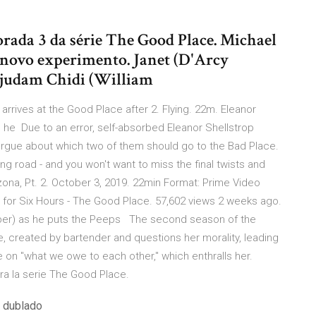
orada 3 da série The Good Place. Michael
 novo experimento. Janet (D'Arcy
 ajudam Chidi (William
arrives at the Good Place after 2. Flying. 22m. Eleanor
 he Due to an error, self-absorbed Eleanor Shellstrop
 argue about which two of them should go to the Bad Place.
g road - and you won't want to miss the final twists and
izona, Pt. 2. October 3, 2019. 22min Format: Prime Video
i for Six Hours - The Good Place. 57,602 views 2 weeks ago.
arper) as he puts the Peeps The second season of the
, created by bartender and questions her morality, leading
re on "what we owe to each other," which enthralls her.
a la serie The Good Place.
o dublado