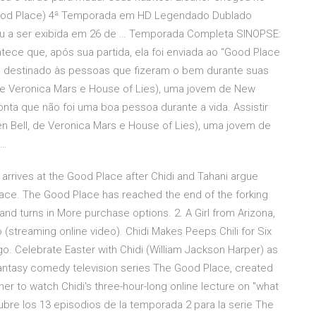
Good Place) 4ª Temporada em HD Legendado Dublado
u a ser exibida em 26 de … Temporada Completa SINOPSE:
ntece que, após sua partida, ela foi enviada ao “Good Place
ade destinado às pessoas que fizeram o bem durante suas
, de Veronica Mars e House of Lies), uma jovem de New
conta que não foi uma boa pessoa durante a vida. Assistir
en Bell, de Veronica Mars e House of Lies), uma jovem de
 …
 arrives at the Good Place after Chidi and Tahani argue
ace. The Good Place has reached the end of the forking
 and turns in More purchase options. 2. A Girl from Arizona,
 (streaming online video). Chidi Makes Peeps Chili for Six
o. Celebrate Easter with Chidi (William Jackson Harper) as
ntasy comedy television series The Good Place, created
her to watch Chidi's three-hour-long online lecture on "what
ubre los 13 episodios de la temporada 2 para la serie The