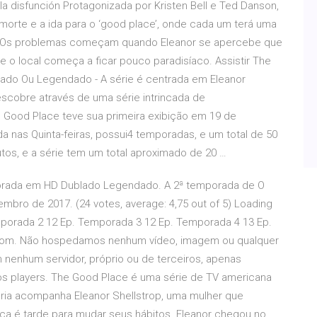
a disfunción Protagonizada por Kristen Bell e Ted Danson,
orte e a ida para o ‘good place’, onde cada um terá uma
a. Os problemas começam quando Eleanor se apercebe que
e o local começa a ficar pouco paradisíaco. Assistir The
ado Ou Legendado - A série é centrada em Eleanor
escobre através de uma série intrincada de
 Good Place teve sua primeira exibição em 19 de
 nas Quinta-feiras, possui4 temporadas, e um total de 50
tos, e a série tem um total aproximado de 20 …
porada em HD Dublado Legendado. A 2ª temporada de O
bro de 2017. (24 votes, average: 4,75 out of 5) Loading
porada 2 12 Ep. Temporada 3 12 Ep. Temporada 4 13 Ep.
ie.com. Não hospedamos nenhum vídeo, imagem ou qualquer
em nenhum servidor, próprio ou de terceiros, apenas
s players. The Good Place é uma série de TV americana
tória acompanha Eleanor Shellstrop, uma mulher que
a é tarde para mudar seus hábitos. Eleanor chegou no