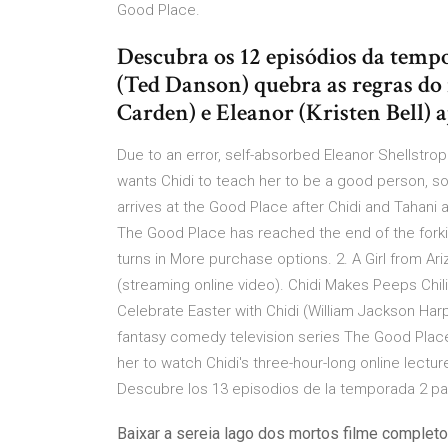
Good Place.
Descubra os 12 episódios da temp
(Ted Danson) quebra as regras do
Carden) e Eleanor (Kristen Bell)
Due to an error, self-absorbed Eleanor Shellstrop 
wants Chidi to teach her to be a good person, so
arrives at the Good Place after Chidi and Tahani
The Good Place has reached the end of the forkin
turns in More purchase options. 2. A Girl from Ar
(streaming online video). Chidi Makes Peeps Chil
Celebrate Easter with Chidi (William Jackson H
fantasy comedy television series The Good Place
her to watch Chidi's three-hour-long online lectu
Descubre los 13 episodios de la temporada 2 par
Baixar a sereia lago dos mortos filme complet