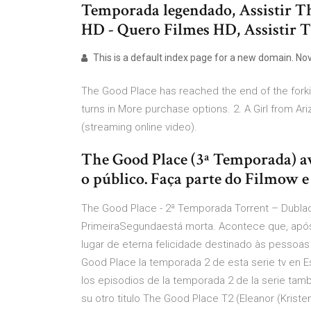
Temporada legendado, Assistir T
HD - Quero Filmes HD, Assistir 
This is a default index page for a new domain. Nov
The Good Place has reached the end of the forkin
turns in More purchase options. 2. A Girl from Ar
(streaming online video).
The Good Place (3ª Temporada) av
o público. Faça parte do Filmow e 
The Good Place - 2ª Temporada Torrent – Dublad
PrimeiraSegundaestá morta. Acontece que, após 
lugar de eterna felicidade destinado às pessoas
Good Place la temporada 2 de esta serie tv en Es
los episodios de la temporada 2 de la serie ta
su otro titulo The Good Place T2 (Eleanor (Kriste