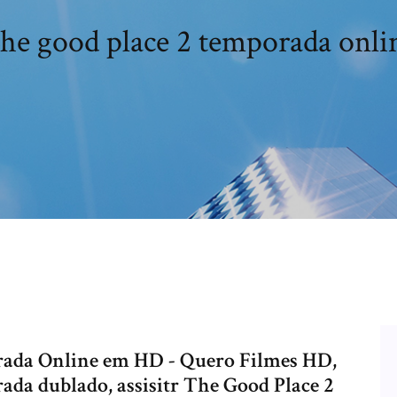
he good place 2 temporada onli
rada Online em HD - Quero Filmes HD,
ada dublado, assisitr The Good Place 2