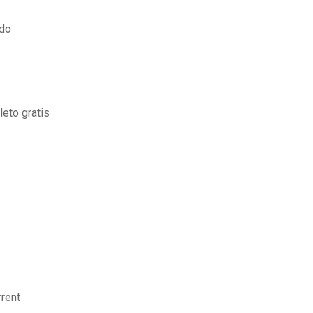
ado
eto gratis
rrent