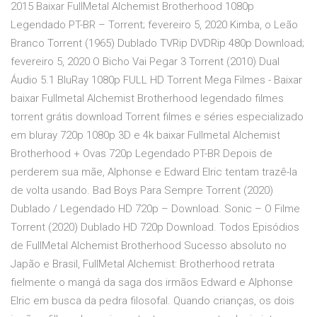
2015 Baixar FullMetal Alchemist Brotherhood 1080p
Legendado PT-BR – Torrent; fevereiro 5, 2020 Kimba, o Leão
Branco Torrent (1965) Dublado TVRip DVDRip 480p Download;
fevereiro 5, 2020 O Bicho Vai Pegar 3 Torrent (2010) Dual
Áudio 5.1 BluRay 1080p FULL HD Torrent Mega Filmes - Baixar
baixar Fullmetal Alchemist Brotherhood legendado filmes
torrent grátis download Torrent filmes e séries especializado
em bluray 720p 1080p 3D e 4k baixar Fullmetal Alchemist
Brotherhood + Ovas 720p Legendado PT-BR Depois de
perderem sua mãe, Alphonse e Edward Elric tentam trazê-la
de volta usando. Bad Boys Para Sempre Torrent (2020)
Dublado / Legendado HD 720p – Download. Sonic – O Filme
Torrent (2020) Dublado HD 720p Download. Todos Episódios
de FullMetal Alchemist Brotherhood Sucesso absoluto no
Japão e Brasil, FullMetal Alchemist: Brotherhood retrata
fielmente o mangá da saga dos irmãos Edward e Alphonse
Elric em busca da pedra filosofal. Quando crianças, os dois