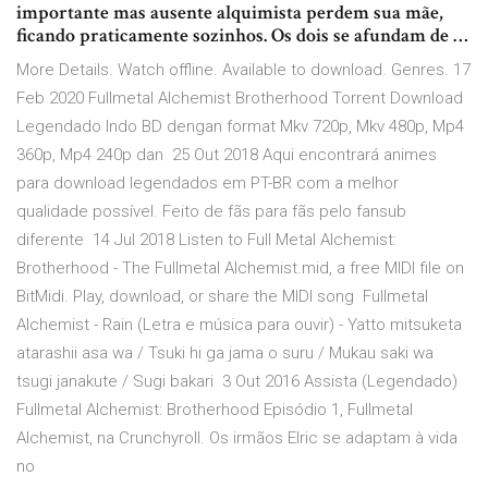
importante mas ausente alquimista perdem sua mãe,
ficando praticamente sozinhos. Os dois se afundam de …
More Details. Watch offline. Available to download. Genres. 17
Feb 2020 Fullmetal Alchemist Brotherhood Torrent Download
Legendado Indo BD dengan format Mkv 720p, Mkv 480p, Mp4
360p, Mp4 240p dan 25 Out 2018 Aqui encontrará animes
para download legendados em PT-BR com a melhor
qualidade possível. Feito de fãs para fãs pelo fansub
diferente 14 Jul 2018 Listen to Full Metal Alchemist:
Brotherhood - The Fullmetal Alchemist.mid, a free MIDI file on
BitMidi. Play, download, or share the MIDI song Fullmetal
Alchemist - Rain (Letra e música para ouvir) - Yatto mitsuketa
atarashii asa wa / Tsuki hi ga jama o suru / Mukau saki wa
tsugi janakute / Sugi bakari 3 Out 2016 Assista (Legendado)
Fullmetal Alchemist: Brotherhood Episódio 1, Fullmetal
Alchemist, na Crunchyroll. Os irmãos Elric se adaptam à vida
no