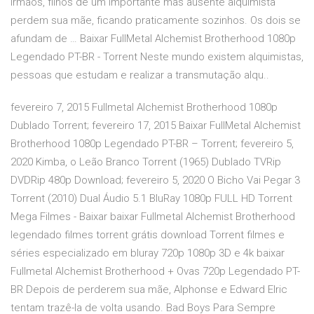
irmãos, filhos de um importante mas ausente alquimista
perdem sua mãe, ficando praticamente sozinhos. Os dois se
afundam de … Baixar FullMetal Alchemist Brotherhood 1080p
Legendado PT-BR - Torrent Neste mundo existem alquimistas,
pessoas que estudam e realizar a transmutação alqu..
fevereiro 7, 2015 Fullmetal Alchemist Brotherhood 1080p
Dublado Torrent; fevereiro 17, 2015 Baixar FullMetal Alchemist
Brotherhood 1080p Legendado PT-BR – Torrent; fevereiro 5,
2020 Kimba, o Leão Branco Torrent (1965) Dublado TVRip
DVDRip 480p Download; fevereiro 5, 2020 O Bicho Vai Pegar 3
Torrent (2010) Dual Áudio 5.1 BluRay 1080p FULL HD Torrent
Mega Filmes - Baixar baixar Fullmetal Alchemist Brotherhood
legendado filmes torrent grátis download Torrent filmes e
séries especializado em bluray 720p 1080p 3D e 4k baixar
Fullmetal Alchemist Brotherhood + Ovas 720p Legendado PT-
BR Depois de perderem sua mãe, Alphonse e Edward Elric
tentam trazê-la de volta usando. Bad Boys Para Sempre