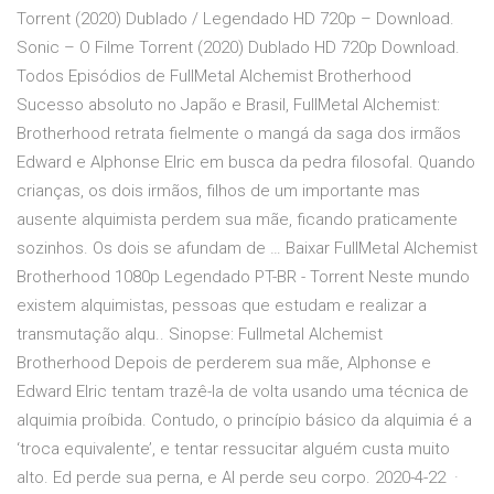
Torrent (2020) Dublado / Legendado HD 720p – Download.
Sonic – O Filme Torrent (2020) Dublado HD 720p Download.
Todos Episódios de FullMetal Alchemist Brotherhood
Sucesso absoluto no Japão e Brasil, FullMetal Alchemist:
Brotherhood retrata fielmente o mangá da saga dos irmãos
Edward e Alphonse Elric em busca da pedra filosofal. Quando
crianças, os dois irmãos, filhos de um importante mas
ausente alquimista perdem sua mãe, ficando praticamente
sozinhos. Os dois se afundam de … Baixar FullMetal Alchemist
Brotherhood 1080p Legendado PT-BR - Torrent Neste mundo
existem alquimistas, pessoas que estudam e realizar a
transmutação alqu.. Sinopse: Fullmetal Alchemist
Brotherhood Depois de perderem sua mãe, Alphonse e
Edward Elric tentam trazê-la de volta usando uma técnica de
alquimia proíbida. Contudo, o princípio básico da alquimia é a
‘troca equivalente’, e tentar ressucitar alguém custa muito
alto. Ed perde sua perna, e Al perde seu corpo. 2020-4-22 ·