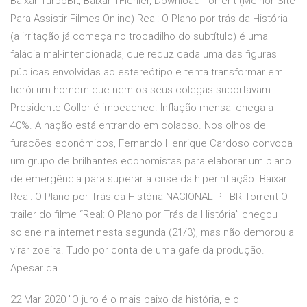
Baixar TurboBit, Baixar 1Fichier, Download Torrent (Melhor Site
Para Assistir Filmes Online) Real: O Plano por trás da História
(a irritação já começa no trocadilho do subtítulo) é uma
falácia mal-intencionada, que reduz cada uma das figuras
públicas envolvidas ao estereótipo e tenta transformar em
herói um homem que nem os seus colegas suportavam.
Presidente Collor é impeached. Inflação mensal chega a
40%. A nação está entrando em colapso. Nos olhos de
furacões econômicos, Fernando Henrique Cardoso convoca
um grupo de brilhantes economistas para elaborar um plano
de emergência para superar a crise da hiperinflação. Baixar
Real: O Plano por Trás da História NACIONAL PT-BR Torrent O
trailer do filme “Real: O Plano por Trás da História” chegou
solene na internet nesta segunda (21/3), mas não demorou a
virar zoeira. Tudo por conta de uma gafe da produção.
Apesar da
22 Mar 2020 "O juro é o mais baixo da história, e o