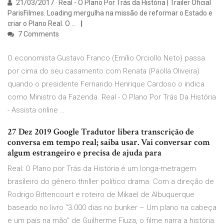
21/03/2017 · Real - O Plano Por Trás da História | Trailer Oficial
ParisFilmes. Loading mergulha na missão de reformar o Estado e
criar o Plano Real. O …
7 Comments
O economista Gustavo Franco (Emílio Orciollo Neto) passa
por cima do seu casamento com Renata (Paolla Oliveira)
quando o presidente Fernando Henrique Cardoso o indica
como Ministro da Fazenda. Real - O Plano Por Trás Da História
- Assista online …
27 Dez 2019 Google Tradutor libera transcrição de
conversa em tempo real; saiba usar. Vai conversar com
algum estrangeiro e precisa de ajuda para
Real: O Plano por Trás da História é um longa-metragem
brasileiro do gênero thriller político drama. Com a direção de
Rodrigo Bittencourt e roteiro de Mikael de Albuquerque
baseado no livro “3.000 dias no bunker – Um plano na cabeça
e um país na mão” de Guilherme Fiuza, o filme narra a história