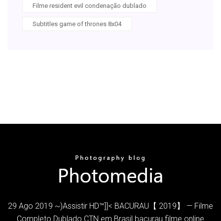
Filme resident evil condenação dublado
Subtitles game of thrones 8x04
29 Ago 2019 ~)Assistir HD™]]< BACURAU【 2019】 — Filme
Completo Dublado CTN em Brasil bacurau filme online