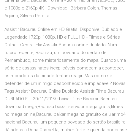
cinema de … Bacurau Torrent - 2019 Nacional (WEB-DL) 720p
e 1080p e 2160p 4K - Download | Bárbara Colen, Thomas
Aquino, Silvero Pereira
Assistir Bacurau Online em HD Grátis. Disponivel Dublado e
Legendado | 720p, 1080p, HD e FULL HD - Filmes e Séries
Online - Central Flix Assistir Bacurau online dublado, Num
futuro recente, Bacurau, um povoado do sertão de
Pernambuco, some misteriosamente do mapa. Quando uma
série de assassinatos inexplicáveis começam a acontecer,
os moradores da cidade tentam reagir. Mas como se
defender de um inimigo desconhecido e implacável? Novas
Tags Assistir Bacurau Online Dublado Assistir Filme Bacurau
DUBLADO E … 30/11/2019 · baixar filme Bacurau,Bacurau
download mega,Bacurau baixar servidor mega gratis,filmes
no mega online,Bacurau baixar mega.nz gratuito celular mp4
nacional Bacurau, um pequeno povoado do sertão brasileiro
dá adeus a Dona Carmelita, mulher forte e querida por quase