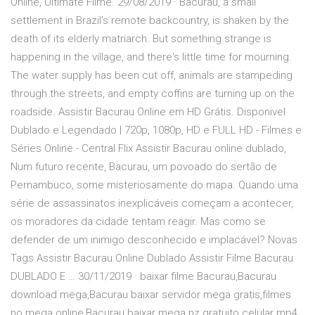
Online, Ultimate Filme. 29/08/2019 · Bacurau, a small
settlement in Brazil's remote backcountry, is shaken by the
death of its elderly matriarch. But something strange is
happening in the village, and there's little time for mourning.
The water supply has been cut off, animals are stampeding
through the streets, and empty coffins are turning up on the
roadside. Assistir Bacurau Online em HD Grátis. Disponivel
Dublado e Legendado | 720p, 1080p, HD e FULL HD - Filmes e
Séries Online - Central Flix Assistir Bacurau online dublado,
Num futuro recente, Bacurau, um povoado do sertão de
Pernambuco, some misteriosamente do mapa. Quando uma
série de assassinatos inexplicáveis começam a acontecer,
os moradores da cidade tentam reagir. Mas como se
defender de um inimigo desconhecido e implacável? Novas
Tags Assistir Bacurau Online Dublado Assistir Filme Bacurau
DUBLADO E … 30/11/2019 · baixar filme Bacurau,Bacurau
download mega,Bacurau baixar servidor mega gratis,filmes
no mega online,Bacurau baixar mega.nz gratuito celular mp4