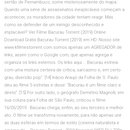
sertão de Pernambuco, some misteriosamente do mapa.
Quando uma série de assassinatos inexplicáveis começam a
acontecer, os moradores da cidade tentam reagir. Mas
como se defender de um inimigo desconhecido e
implacável? Ver Filme Bacurau Torrent (2019) Online
Download Grátis Bacurau Torrent (2019) em HD. Nosso site
www.kfilmestorrent.com somos apenas um AGREGADOR de
links, assim como o Google.com, que apenas agrega e
organiza os links externos. Os links aqui … Bacurau estreia
com uma mistura certeira de crítica, sarcasmo e, em certo
grau, diversão pop". [14] Inácio Araujo da Folha de S. Paulo
deu ao filme 5 estrelas e disse: "Bacurau é um filme claro e
direto". [15] Por outro lado, o geógrafo Demétrio Magnolli, em
sua coluna para Folha de São Paulo, criticou o filme.
16/05/2019 · Bacurau chega, enfim, ao seu terceiro e melhor
ato. O filme se transforma novamente, para não apenas unir
as duas esferas em termos de estilo (cinema naturalista e