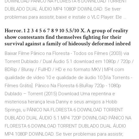
DOWNLOAD PÂNICO NA FLORESTA 6 DOWNLOAD TORRENT
DUBLADO DUAL ÁUDIO MP4 1080P DOWNLOAD. Se tiver
problemas para assistir, baixe e instale o VLC Player. Ele …
Horror. 1 2 3 4 5 6 7 8 9 10 5.5/10 X. A group of reality
show contestants find themselves fighting for their
survival against a family of hideously deformed inbred
Baixar Filme Pânico na Floresta - Todos os Filmes (2003) via
Torrent Dublado / Dual Áudio 5.1 download em 1080p / 720p /
BDRip / Bluray / FullHD / HD e no formato MKV | MP4 com
qualidade de vídeo 10 e qualidade de áudio 10 [Via Torrents -
Filmes Grátis]. Pânico Na Floresta 6 BluRay 720p - 1080p
Dublado – Torrent (2015) Download Uma repentina e
misteriosa herança leva Danny e seus amigos a Hobb
Springs, u PÂNICO NA FLORESTA 6 DOWNLOAD TORRENT
DUBLADO DUAL ÁUDIO 5.1 MP4 720P DOWNLOAD PÂNICO NA
FLORESTA 6 DOWNLOAD TORRENT DUBLADO DUAL ÁUDIO
MP4 1080P DOWNLOAD. Se tiver problemas para assistir,