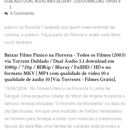
DUBLADO DUAL ÁUDIO MKV BLURAY 720PDOWNLOAD. Filmes e
…
6 Comments
panico na floresta 7 avaliado por quem mais entende de
cinema, o público. Faça parte do Filmow e avalie este filme
você também.
Baixar Filme Pânico na Floresta - Todos os Filmes (2003)
via Torrent Dublado / Dual Áudio 5.1 download em
1080p / 720p / BDRip / Bluray / FullHD / HD e no
formato MKV | MP4 com qualidade de vídeo 10 e
qualidade de áudio 10 [Via Torrents - Filmes Grátis].
19/04/2018 · No Torrent Pânico na Floresta 5: Linha de
Sangue, Uma pequena cidade do West da Virginia hospeda o
famoso festival intitulado “O Homem da Montanha” na data do
dia das bruxas, em que uma multidão de foliões fantasiados
se reúnem para festejar a noite com músicas e travessuras
típicas da data.Mas uma família de canibais está prestes a