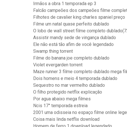
Irmãos a obra 1 temporada ep 3
Falcão campeões dos campeões filme comple
Filhotes de cavalier king charles spaniel preço
Filme um natal quase perfeito dublado
O lobo de wall street filme completo dublado(
Assistir mandy sede de vingança dublado
Ele não está tão afim de você legendado
Swamp thing torrent
Filme do banana joe completo dublado
Violet evergarden torrent
Maze runner 3 filme completo dublado mega fi
Dois homens e meio 4 temporada dublado
Sequestro no mar vermelho dublado
O filho protegido netflix explicação
Por agua abaixo mega filmes
Ncis 17° temporada estreia
2001 uma odisseia no espaço filme online leg
Coisa mais linda netflix download
Homem de ferro 1 download legendado