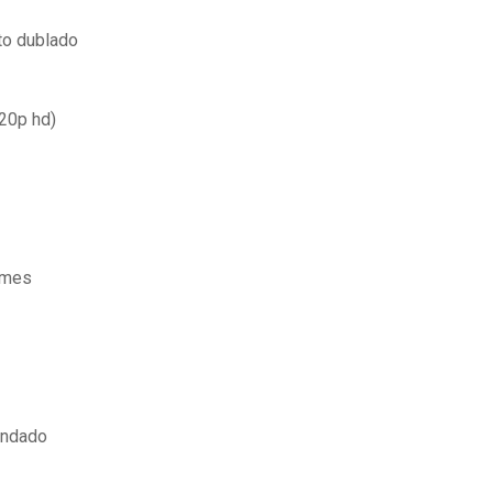
to dublado
720p hd)
lmes
endado