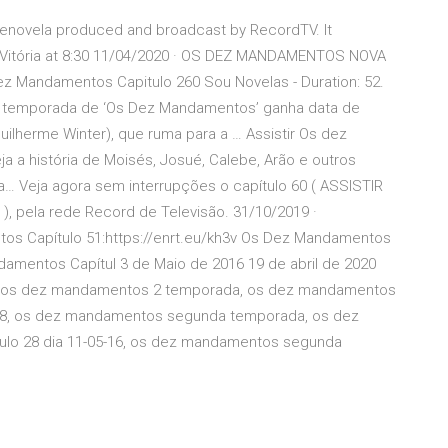
lenovela produced and broadcast by RecordTV. It
g Vitória at 8:30 11/04/2020 · OS DEZ MANDAMENTOS NOVA
 Mandamentos Capitulo 260 Sou Novelas - Duration: 52.
da temporada de ‘Os Dez Mandamentos’ ganha data de
Guilherme Winter), que ruma para a … Assistir Os dez
 a história de Moisés, Josué, Calebe, Arão e outros
a… Veja agora sem interrupções o capítulo 60 ( ASSISTIR
, pela rede Record de Televisão. 31/10/2019 ·
Capítulo 51:https://enrt.eu/kh3v Os Dez Mandamentos
damentos Capítul 3 de Maio de 2016 19 de abril de 2020
4, os dez mandamentos 2 temporada, os dez mandamentos
 28, os dez mandamentos segunda temporada, os dez
ulo 28 dia 11-05-16, os dez mandamentos segunda