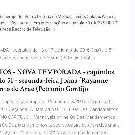
 completo. Veja a história de Moisés, Josué, Calebe, Arão e
rada… Veja agora sem interrupções o capítulo 60 ( ASSISTIR OS
 rede Record de Televisão.
 capítulos de 13 a 17 de junho de 2016 Capítulo 51 -
pedido de casamento de Arão (Petronio Gontijo
 - NOVA TEMPORADA - capítulos
ulo 51 - segunda-feira Joana (Rayanne
ento de Arão (Petronio Gontijo
apítulo 52 Completo. Contareserva2600. Seguir. há 5
017 Segunda. William crf230. 56:11. Os Dez Mandamentos
LTIMO CAPITULO … Ver novela online Os Dez Mandamentos
lica Os Dez Mandamentos todos os capítulos gravados grátis
 2 38,9 mil 12 de ago. de 2016. os dez mandamentos