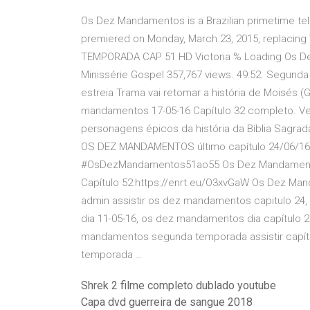
Os Dez Mandamentos is a Brazilian primetime te
premiered on Monday, March 23, 2015, replacin
TEMPORADA CAP 51 HD Victoria % Loading Os Dez
Minissérie Gospel 357,767 views. 49:52. Segun
estreia Trama vai retomar a história de Moisés (
mandamentos 17-05-16 Capítulo 32 completo. Veja
personagens épicos da história da Bíblia Sagrad
OS DEZ MANDAMENTOS último capítulo 24/06/16 )
#OsDezMandamentos51ao55 Os Dez Mandamentos 
Capítulo 52:https://enrt.eu/O3xvGaW Os Dez Man
admin assistir os dez mandamentos capitulo 2
dia 11-05-16, os dez mandamentos dia capítulo
mandamentos segunda temporada assistir capít
temporada …
Shrek 2 filme completo dublado youtube
Capa dvd guerreira de sangue 2018