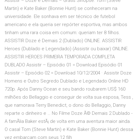
Assistir – Doze é Demais – Grátis Sinopse: Tom (Steve
Martin) e Kate Baker (Bonnie Hunt) se conheceram na
universidade. Ele sonhava em ser técnico de futebol
americano e ela queria ser repórter esportiva, mas ambos
tinham uma rara coisa em comum: queriam ter 8 filhos.
ASSISTIR Doze é Demais 2 (Dublado) ONLINE. ASSISTIR
Heroes (Dublado e Legendado) (Assistir ou baixar) ONLINE.
ASSISTIR HEROES PRIMEIRA TEMPORADA COMPLETA
DUBLADO Assistir – Episódio 01 = Download Episódio 01
Assistir – Episódio 02 = Download 10/12/2004 · Assistir Doze
Homens e Outro Segredo Dublado e Legendado Online HD
720p. Após Danny Ocean e seu bando roubarem US$ 160
milhões do Bellaggio e conseguir de volta sua esposa, Tess ,
que namorava Terry Benedict, o dono do Bellaggio, Danny
reparte o dinheiro e … No Filme Doze Ã© Demais 2 Dublado -
A famÃ­lia Baker estÃ¡ de volta em uma aventura maior ainda.
O casal Tom (Steve Martin) e Kate Baker (Bonnie Hunt) dessa
vez embarcam com seus 12 filh