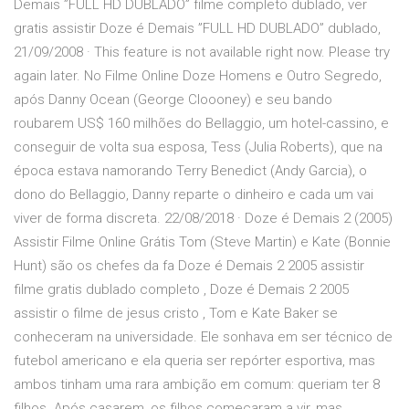
Demais ”FULL HD DUBLADO” filme completo dublado, ver
gratis assistir Doze é Demais ”FULL HD DUBLADO” dublado,
21/09/2008 · This feature is not available right now. Please try
again later. No Filme Online Doze Homens e Outro Segredo,
após Danny Ocean (George Cloooney) e seu bando
roubarem US$ 160 milhões do Bellaggio, um hotel-cassino, e
conseguir de volta sua esposa, Tess (Julia Roberts), que na
época estava namorando Terry Benedict (Andy Garcia), o
dono do Bellaggio, Danny reparte o dinheiro e cada um vai
viver de forma discreta. 22/08/2018 · Doze é Demais 2 (2005)
Assistir Filme Online Grátis Tom (Steve Martin) e Kate (Bonnie
Hunt) são os chefes da fa Doze é Demais 2 2005 assistir
filme gratis dublado completo , Doze é Demais 2 2005
assistir o filme de jesus cristo , Tom e Kate Baker se
conheceram na universidade. Ele sonhava em ser técnico de
futebol americano e ela queria ser repórter esportiva, mas
ambos tinham uma rara ambição em comum: queriam ter 8
filhos. Após casarem, os filhos começaram a vir, mas