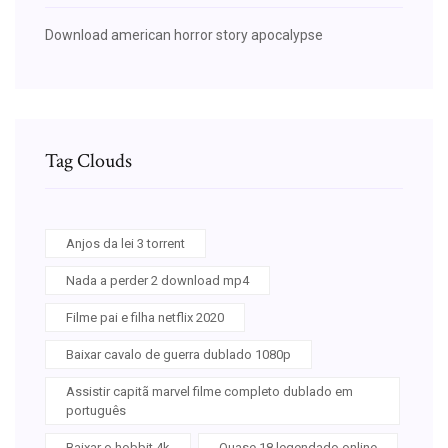
Download american horror story apocalypse
Tag Clouds
Anjos da lei 3 torrent
Nada a perder 2 download mp4
Filme pai e filha netflix 2020
Baixar cavalo de guerra dublado 1080p
Assistir capitã marvel filme completo dublado em
português
Baixar o hobbit 4k
Quase 18 legendado online