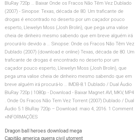
BluRay 720p … Baixar Onde os Fracos Não Têm Vez Dublado
(2007) - Sinopse: Texas, década de 80. Um traficante de
drogas é encontrado no deserto por um caçador pouco
esperto, Llewelyn Moss (Josh Brolin), que pega uma valise
cheia de dinheiro mesmo sabendo que em breve alguém irá
procurá-lo devido a … Sinopse: Onde os Fracos Não Têm Vez
Dublado (2007) (download e online) Texas, década de 80. Um
traficante de drogas é encontrado no deserto por um
caçador pouco esperto, Llewelyn Moss (Josh Brolin), que
pega uma valise cheia de dinheiro mesmo sabendo que em
breve alguém irá procurá-lo … IMDB-8.1 Dublado / Dual Áudio
BluRay 720p | 1080p - Download - Baixar Magnet AVI, MKV, MP4
. Onde Os Fracos Não Tem Vez Torrent (2007) Dublado / Dual
Áudio 5.1 BluRay 720p – Download. maio 4, 2016. 1 Comment
»INFORMAÇÕES
Dragon ball heroes download mega
Capitão america guerra civil utorrent