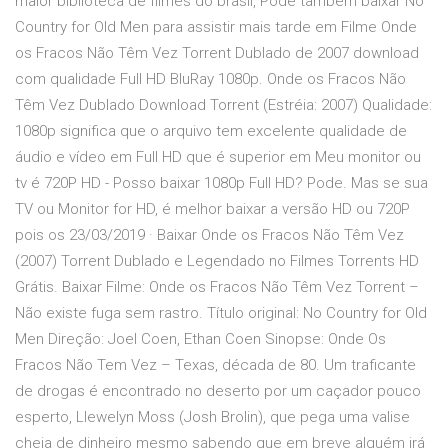
maior biblioteca de filmes do brasil, Pode também baixar No
Country for Old Men para assistir mais tarde em Filme Onde
os Fracos Não Têm Vez Torrent Dublado de 2007 download
com qualidade Full HD BluRay 1080p. Onde os Fracos Não
Têm Vez Dublado Download Torrent (Estréia: 2007) Qualidade:
1080p significa que o arquivo tem excelente qualidade de
áudio e vídeo em Full HD que é superior em Meu monitor ou
tv é 720P HD - Posso baixar 1080p Full HD? Pode. Mas se sua
TV ou Monitor for HD, é melhor baixar a versão HD ou 720P
pois os 23/03/2019 · Baixar Onde os Fracos Não Têm Vez
(2007) Torrent Dublado e Legendado no Filmes Torrents HD
Grátis. Baixar Filme: Onde os Fracos Não Têm Vez Torrent –
Não existe fuga sem rastro. Título original: No Country for Old
Men Direção: Joel Coen, Ethan Coen Sinopse: Onde Os
Fracos Não Tem Vez – Texas, década de 80. Um traficante
de drogas é encontrado no deserto por um caçador pouco
esperto, Llewelyn Moss (Josh Brolin), que pega uma valise
cheia de dinheiro mesmo sabendo que em breve alguém irá