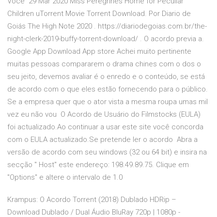
Você 29 Mar 2020 Miss Peregrines Home for Peculiar
Children uTorrent Movie Torrent Download. Por Diario de
Goiás The High Note 2020 . https://diariodegoias.com.br/the-
night-clerk-2019-buffy-torrent-download/ . O acordo previa a.
Google App Download App store Achei muito pertinente
muitas pessoas compararem o drama chines com o dos o
seu jeito, devemos avaliar é o enredo e o conteúdo, se está
de acordo com o que eles estão fornecendo para o público.
Se a empresa quer que o ator vista a mesma roupa umas mil
vez eu não vou O Acordo de Usuário do Filmstocks (EULA)
foi actualizado.Ao continuar a usar este site você concorda
com o EULA actualizado.Se pretende ler o acordo Abra a
versão de acordo com seu windows (32 ou 64 bit) e insira na
secção " Host" este endereço: 198.49.89.75. Clique em
"Options" e altere o intervalo de 1.0
Krampus: O Acordo Torrent (2018) Dublado HDRip –
Download Dublado / Dual Áudio BluRay 720p | 1080p -