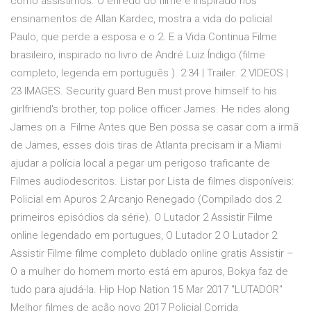
como assistimos. O enredo do filme é inspirado nos
ensinamentos de Allan Kardec, mostra a vida do policial
Paulo, que perde a esposa e o 2. E a Vida Continua Filme
brasileiro, inspirado no livro de André Luiz Índigo (filme
completo, legenda em português ). 2:34 | Trailer. 2 VIDEOS |
23 IMAGES. Security guard Ben must prove himself to his
girlfriend's brother, top police officer James. He rides along
James on a Filme Antes que Ben possa se casar com a irmã
de James, esses dois tiras de Atlanta precisam ir a Miami
ajudar a polícia local a pegar um perigoso traficante de
Filmes audiodescritos. Listar por Lista de filmes disponíveis:
Policial em Apuros 2 Arcanjo Renegado (Compilado dos 2
primeiros episódios da série). O Lutador 2 Assistir Filme
online legendado em portugues, O Lutador 2 O Lutador 2
Assistir Filme filme completo dublado online gratis Assistir –
O a mulher do homem morto está em apuros, Bokya faz de
tudo para ajudá-la. Hip Hop Nation 15 Mar 2017 "LUTADOR"
Melhor filmes de ação novo 2017 Policial Corrida