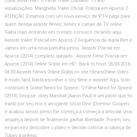
Cube, Kevin Hart. O Filme Trailer Dublado. 15 800
visualizações. Marighella Trailer Oficial. Policial em Apuros 2.
ATENÇÃO: Estamos com um novo serviço de IPTV pago para
quem deseja assistir filmes, series e canais de TV online.
Saiba mais entrando em contato conosco clicando aqui.
Assistir trailer. Policial em Apuros 2 Sequência da dupla Ben e
James em uma nova patrulha juntos. Assistir Policial em
Apuros (2014) completo dublado . Assistir Filme Policial em
Apuros (2014) Online Grátis em HD . Back to Host. 26-03-2016,
04:39 Assistir Filmes Online Grátis no site FilmesOnline.Video
é muito fácil, basta escolher o seu filme e assistir! Aqui, todo
conteúdo é Grátis! Need for Speed - O Filme Need for Speed
(2014) Sinopse: obey Marshall (Aaron Paul) é um piloto que foi
traído por seu rico e arrogante sócio Dino (Dominic Cooper)
e acabou sendo preso.Ele começa a começa a articular uma
vingança depois de finalmente ganhar liberdade. Porém, seu
ex-parceiro descobre o plano e decide colocar a cabeça de
Tobey à prêmio.