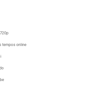
 720p
os tempos online
i
do
ube