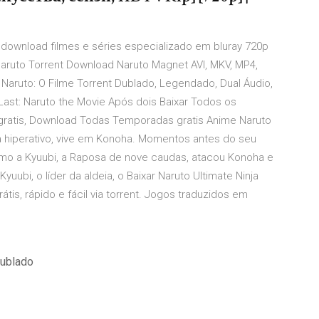
is download filmes e séries especializado em bluray 720p
Naruto Torrent Download Naruto Magnet AVI, MKV, MP4,
t Naruto: O Filme Torrent Dublado, Legendado, Dual Áudio,
ast: Naruto the Movie Após dois Baixar Todos os
 gratis, Download Todas Temporadas gratis Anime Naruto
ja hiperativo, vive em Konoha. Momentos antes do seu
o a Kyuubi, a Raposa de nove caudas, atacou Konoha e
yuubi, o líder da aldeia, o Baixar Naruto Ultimate Ninja
is, rápido e fácil via torrent. Jogos traduzidos em
dublado