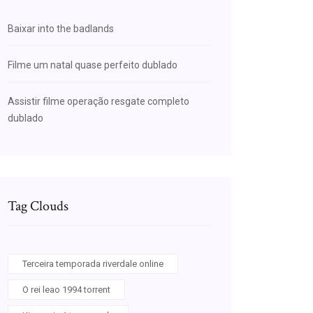
Baixar into the badlands
Filme um natal quase perfeito dublado
Assistir filme operação resgate completo
dublado
Tag Clouds
Terceira temporada riverdale online
O rei leao 1994 torrent