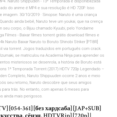
P4. Naruto Shippuden - 13ª Temporada é disponibilizada
mado do anime é MP4 e sua resolução é HD 720P. Isso
de imagem. 30/10/2019 · Sinopse: Naruto é uma criança
o.Quando ainda bebê, Naruto teve um youkai, que na crença
m seu corpo, o Bijuu chamado Kyuubi, pelo Yondaime
ga Filmes - Baixar filmes torrent grátis download filmes e
k Naruto Baixar Naruto to Boruto Shinobi Striker [PT-BR]
cil via torrent. Jogos traduzidos em português com crack.
Uzumaki, se matriculou na Academia Ninja para aprender os
ntos misteriosos se desenrola, a história de Boruto está
tions 1ª Temporada Torrent (2017) HDTV 720p Legendado –
uden Completo, Naruto Shippuuden ocorre 2 anos e meio
.Após seu retorno, Naruto descobre que seus amigos
aiu para trás. No entanto, com apenas 6 meses para
os ainda mais perigosos.
V] [054-361] [без хардсаба] [JAP+SUB]
усства, сёнэн, HDTVRip] [720p] |