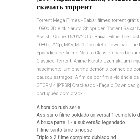
скачать торрент
Torrent Mega Filmes - Baixar filmes torrent grát
1080p 3D e 4k Naruto Shippuden Torrent Baixar 
Assistir Online 16/04/2019 · Baixar Filme The Las
1080p, 720p, MKV, MP4 Completo Download The L
Episódios de Anime Naruto Classico para baixar
Classico Torrent. Anime Naruto Uzumaki, um nin
nascimento, um enorme demônio conhecido com
causou estragos. A fim de por fim à violência da K
STORM 4 [PT-BR] Crackeado - Faça o Download grát
português com crack.
A hora do rush serie
Assistir o filme soldado universal 1 completo 
A bruxa parte 1 - a subversão legendado
Filme santo time sinopse
Triplo x 2 filme completo dublado hd