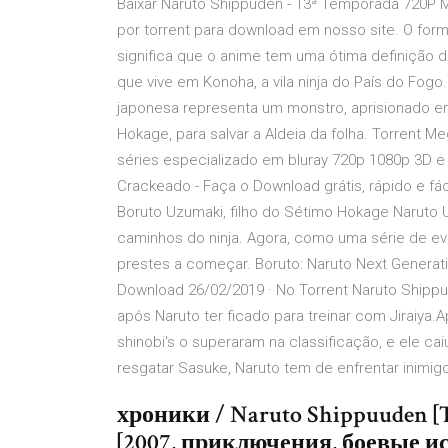
Baixar Naruto Shippuden - 13ª Temporada 720P M
por torrent para download em nosso site. O for
significa que o anime tem uma ótima definição 
que vive em Konoha, a vila ninja do País do Fog
japonesa representa um monstro, aprisionado e
Hokage, para salvar a Aldeia da folha. Torrent Me
séries especializado em bluray 720p 1080p 3D e 4
Crackeado - Faça o Download grátis, rápido e fá
Boruto Uzumaki, filho do Sétimo Hokage Naruto 
caminhos do ninja. Agora, como uma série de eve
prestes a começar. Boruto: Naruto Next Genera
Download 26/02/2019 · No Torrent Naruto Shipp
após Naruto ter ficado para treinar com Jiraiya
shinobi's o superaram na classificação, e ele c
resgatar Sasuke, Naruto tem de enfrentar inimig
хроники / Naruto Shippuuden [T
[2007, приключения, боевые иск