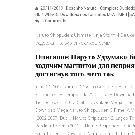
20/11/2019 · Desenho Naruto - Completo Dublado /
HD / WEB-DL Download nos formatos MKV | MP4 [BAI
4 Comments
Naruto Shippuden: Ultimate Ninja Storm 4 Delux
содержат только списки хеш-сумм.
Описание: Наруто Удзумаки 
ходячим магнитом для неприя
достигнув того, чего так
julho 24, 2015 Naruto Clássico Completo – Torre
Shippuden 5ª Temporada 720p Dual – Download To
Temporada – 720p Dual – Download Mega; julho 
Download Mega Naruto Shippuuden O Filme: A Mo
(2002-2007) Dual… Naruto Shippuden 2: Laços To
Perdida Torrent (2010)… Naruto Shippuden 5: A 
Ninja Torrent … Download Naruto Torrents from O