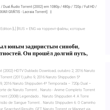
 Dual Áudio Torrent (2002) em 1080p / 480p / 720p / Full HD /
XAR GRÁTIS - Lacraia Torrent].
e Edition [L] [RUS + ENG на торрент-файлы, которые
был юным задиристым синоби,
тностей. Он прошёл долгий путь,
nt (2002) HDTV Dublado Download; outubro 2, 2016 Naruto
rrent (2011) julho 9, 2016 Naruto Shippuden 5ª
9, 2016 Naruto Shippuden 4ª Temporada – 720p Dual –
rte de Naruto Torrent… Naruto - Anime Completo Torrent
rrent (2008) Legendado… Naruto Shippuden 4: A Torre
Prisão de Sangue Torrent… Naruto Shippuden 6: O Caminho
ur Searched Results, GET Naruto Torrent or Magnet via