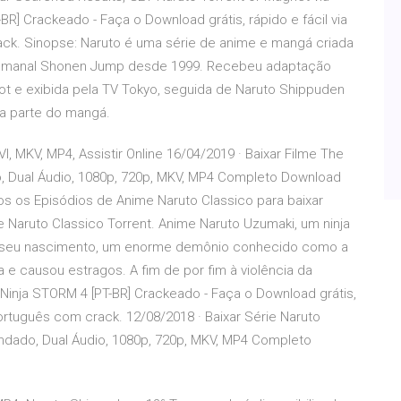
T-BR] Crackeado - Faça o Download grátis, rápido e fácil via
ck. Sinopse: Naruto é uma série de anime e mangá criada
a semanal Shonen Jump desde 1999. Recebeu adaptação
ot e exibida pela TV Tokyo, seguida de Naruto Shippuden
a parte do mangá.
, MKV, MP4, Assistir Online 16/04/2019 · Baixar Filme The
o, Dual Áudio, 1080p, 720p, MKV, MP4 Completo Download
os os Episódios de Anime Naruto Classico para baixar
 Naruto Classico Torrent. Anime Naruto Uzumaki, um ninja
o seu nascimento, um enorme demônio conhecido como a
e causou estragos. A fim de por fim à violência da
te Ninja STORM 4 [PT-BR] Crackeado - Faça o Download grátis,
português com crack. 12/08/2018 · Baixar Série Naruto
dado, Dual Áudio, 1080p, 720p, MKV, MP4 Completo