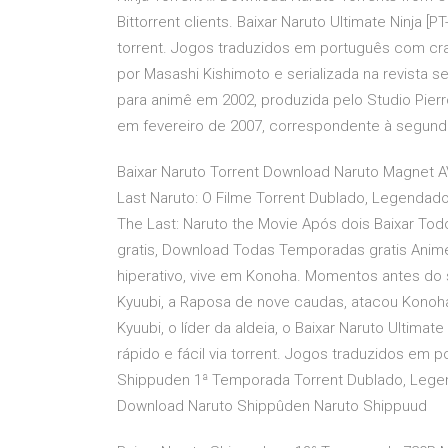
Bittorrent clients. Baixar Naruto Ultimate Ninja [P
torrent. Jogos traduzidos em português com cra
por Masashi Kishimoto e serializada na revist
para animê em 2002, produzida pelo Studio Pierr
em fevereiro de 2007, correspondente à segund
Baixar Naruto Torrent Download Naruto Magnet AVI
Last Naruto: O Filme Torrent Dublado, Legendad
The Last: Naruto the Movie Após dois Baixar Tod
gratis, Download Todas Temporadas gratis Anime
hiperativo, vive em Konoha. Momentos antes d
Kyuubi, a Raposa de nove caudas, atacou Konoha 
Kyuubi, o líder da aldeia, o Baixar Naruto Ultima
rápido e fácil via torrent. Jogos traduzidos em 
Shippuden 1ª Temporada Torrent Dublado, Legen
Download Naruto Shippûden Naruto Shippuud