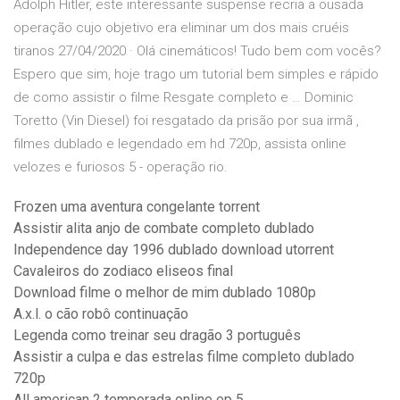
Adolph Hitler, este interessante suspense recria a ousada
operação cujo objetivo era eliminar um dos mais cruéis
tiranos 27/04/2020 · Olá cinemáticos! Tudo bem com vocês?
Espero que sim, hoje trago um tutorial bem simples e rápido
de como assistir o filme Resgate completo e … Dominic
Toretto (Vin Diesel) foi resgatado da prisão por sua irmã ,
filmes dublado e legendado em hd 720p, assista online
velozes e furiosos 5 - operação rio.
Frozen uma aventura congelante torrent
Assistir alita anjo de combate completo dublado
Independence day 1996 dublado download utorrent
Cavaleiros do zodiaco eliseos final
Download filme o melhor de mim dublado 1080p
A.x.l. o cão robô continuação
Legenda como treinar seu dragão 3 português
Assistir a culpa e das estrelas filme completo dublado
720p
All american 2 temporada online ep 5