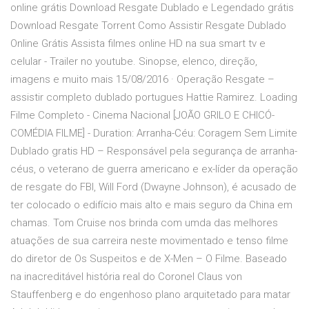
online grátis Download Resgate Dublado e Legendado grátis
Download Resgate Torrent Como Assistir Resgate Dublado
Online Grátis Assista filmes online HD na sua smart tv e
celular - Trailer no youtube. Sinopse, elenco, direção,
imagens e muito mais 15/08/2016 · Operação Resgate –
assistir completo dublado portugues Hattie Ramirez. Loading
Filme Completo - Cinema Nacional [JOÃO GRILO E CHICÓ-
COMÉDIA FILME] - Duration: Arranha-Céu: Coragem Sem Limite
Dublado gratis HD – Responsável pela segurança de arranha-
céus, o veterano de guerra americano e ex-líder da operação
de resgate do FBI, Will Ford (Dwayne Johnson), é acusado de
ter colocado o edifício mais alto e mais seguro da China em
chamas. Tom Cruise nos brinda com umda das melhores
atuações de sua carreira neste movimentado e tenso filme
do diretor de Os Suspeitos e de X-Men – O Filme. Baseado
na inacreditável história real do Coronel Claus von
Stauffenberg e do engenhoso plano arquitetado para matar