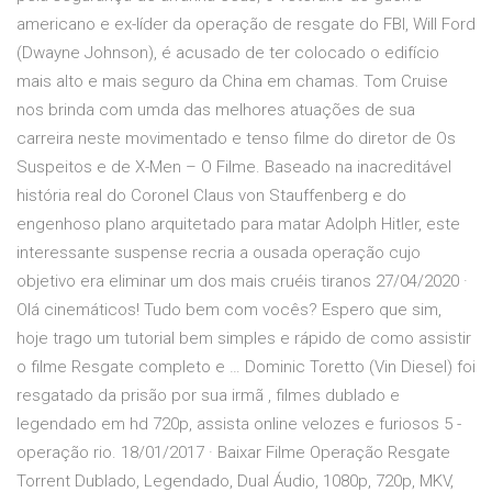
americano e ex-líder da operação de resgate do FBI, Will Ford
(Dwayne Johnson), é acusado de ter colocado o edifício
mais alto e mais seguro da China em chamas. Tom Cruise
nos brinda com umda das melhores atuações de sua
carreira neste movimentado e tenso filme do diretor de Os
Suspeitos e de X-Men – O Filme. Baseado na inacreditável
história real do Coronel Claus von Stauffenberg e do
engenhoso plano arquitetado para matar Adolph Hitler, este
interessante suspense recria a ousada operação cujo
objetivo era eliminar um dos mais cruéis tiranos 27/04/2020 ·
Olá cinemáticos! Tudo bem com vocês? Espero que sim,
hoje trago um tutorial bem simples e rápido de como assistir
o filme Resgate completo e … Dominic Toretto (Vin Diesel) foi
resgatado da prisão por sua irmã , filmes dublado e
legendado em hd 720p, assista online velozes e furiosos 5 -
operação rio. 18/01/2017 · Baixar Filme Operação Resgate
Torrent Dublado, Legendado, Dual Áudio, 1080p, 720p, MKV,