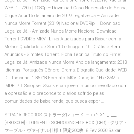
Legalize Já – Amizade Nunca Morre Torrent (2019) Nacional
WEB-DL 720p | 1080p – Download Caso Necessite de Senha,
Clique Aqui 15 de janeiro de 2019 Legalize Já – Amizade
Nunca Morre Torrent (2019) Nacional DVDRip – Download
Legalize Já! - Amizade Nunca Morre Nacional Download
Torrent DVDRip MKV - Links Atualizados para Baixar com a
Melhor Qualidade de Som 10 e Imagem 10 | Grátis e Sem
Anúncios - Simples Torrent. Ficha Técnica Titulo do Filme:
Legalize Já: Amizade Nunca Morre Ano de lançamento: 2018
Idiomas: Português Gênero: Drama, Biografia Qualidade: WEB-
DL Tamanho: 1.86 GB Formato: MKV Duração: 1H e 35Min
IMDB: 7.1 Sinopse: Skunk é um jovem músico, revoltado com
a opressão e o preconceito diários sofrido pelas
comunidades de baixa renda, que busca expor …
STRADA RECORDS-ストラーダレコード- ‎– ++^. X^ -_- ___
[SBOX008] - TORRENT - SCHRODINGER'S BOX (GER) - クリア・
マーブル・ヴァイナル仕様！限定200枚 8 Fev 2020 Baixar