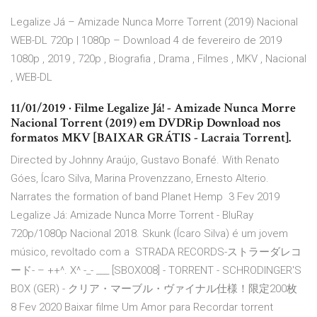
Legalize Já – Amizade Nunca Morre Torrent (2019) Nacional
WEB-DL 720p | 1080p – Download 4 de fevereiro de 2019
1080p , 2019 , 720p , Biografia , Drama , Filmes , MKV , Nacional
, WEB-DL
11/01/2019 · Filme Legalize Já! - Amizade Nunca Morre
Nacional Torrent (2019) em DVDRip Download nos
formatos MKV [BAIXAR GRÁTIS - Lacraia Torrent].
Directed by Johnny Araújo, Gustavo Bonafé. With Renato
Góes, Ícaro Silva, Marina Provenzzano, Ernesto Alterio.
Narrates the formation of band Planet Hemp 3 Fev 2019
Legalize Já: Amizade Nunca Morre Torrent - BluRay
720p/1080p Nacional 2018. Skunk (Ícaro Silva) é um jovem
músico, revoltado com a STRADA RECORDS-ストラーダレコ
ード- ‎– ++^. X^ -_- ___ [SBOX008] - TORRENT - SCHRODINGER'S
BOX (GER) - クリア・マーブル・ヴァイナル仕様！限定200枚
8 Fev 2020 Baixar filme Um Amor para Recordar torrent