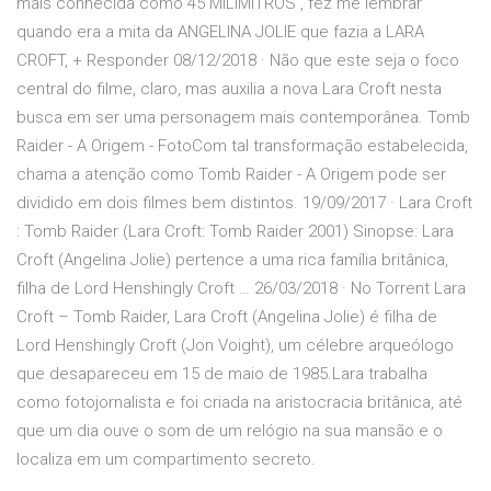
mais conhecida como 45 MILIMITROS , fez me lembrar
quando era a mita da ANGELINA JOLIE que fazia a LARA
CROFT, + Responder 08/12/2018 · Não que este seja o foco
central do filme, claro, mas auxilia a nova Lara Croft nesta
busca em ser uma personagem mais contemporânea. Tomb
Raider - A Origem - FotoCom tal transformação estabelecida,
chama a atenção como Tomb Raider - A Origem pode ser
dividido em dois filmes bem distintos. 19/09/2017 · Lara Croft
: Tomb Raider (Lara Croft: Tomb Raider 2001) Sinopse: Lara
Croft (Angelina Jolie) pertence a uma rica família britânica,
filha de Lord Henshingly Croft … 26/03/2018 · No Torrent Lara
Croft – Tomb Raider, Lara Croft (Angelina Jolie) é filha de
Lord Henshingly Croft (Jon Voight), um célebre arqueólogo
que desapareceu em 15 de maio de 1985.Lara trabalha
como fotojornalista e foi criada na aristocracia britânica, até
que um dia ouve o som de um relógio na sua mansão e o
localiza em um compartimento secreto.