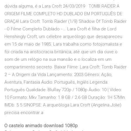
dúvida alguma, é a Lara Croft 24/03/2019 · TOMB RAIDER A
ORIGEM FILME COMPLETO HD DUBLADO EM PORTUGUÊS DE
GRAÇA! Lara Croft: Tomb Raider (1/9) Shadow Of Tomb Raider
- O Filme Completo Dublado - … Lara Croft é filha de Lord
Henshingly Croft, um célebre arqueólogo que desapareceu
em 15 de maio de 1985. Lara trabalha como fotojornalista e
foi criada na aristocracia britânica, até que um dia ouve o
som de um relógio na sua mansão e o localiza em um
compartimento secreto. Baixar Filme: Lara Croft: Tomb Raider
2 – A Origem da Vida Lançamento: 2003 Gênero: Ação,
Aventura, Fantasia Áudio: Português, Inglês Legenda:
Português Qualidade: BluRay 720p / 1080p Áudio: 10 | Vídeo:
10 Formato: Mkv Tamanho: 1.8 GB / 2.6 GB Duração: 1H 57Min
IMDb: 5.5 SINOPSE: A arqueóloga Lara Croft (Angelina Jolie)
precisa encontrar a
O castelo animado download 1080p