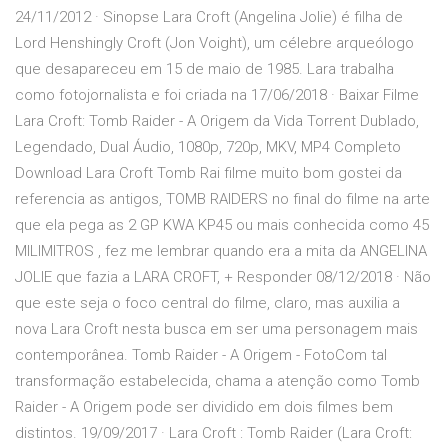
24/11/2012 · Sinopse Lara Croft (Angelina Jolie) é filha de
Lord Henshingly Croft (Jon Voight), um célebre arqueólogo
que desapareceu em 15 de maio de 1985. Lara trabalha
como fotojornalista e foi criada na 17/06/2018 · Baixar Filme
Lara Croft: Tomb Raider - A Origem da Vida Torrent Dublado,
Legendado, Dual Áudio, 1080p, 720p, MKV, MP4 Completo
Download Lara Croft Tomb Rai filme muito bom gostei da
referencia as antigos, TOMB RAIDERS no final do filme na arte
que ela pega as 2 GP KWA KP45 ou mais conhecida como 45
MILIMITROS , fez me lembrar quando era a mita da ANGELINA
JOLIE que fazia a LARA CROFT, + Responder 08/12/2018 · Não
que este seja o foco central do filme, claro, mas auxilia a
nova Lara Croft nesta busca em ser uma personagem mais
contemporânea. Tomb Raider - A Origem - FotoCom tal
transformação estabelecida, chama a atenção como Tomb
Raider - A Origem pode ser dividido em dois filmes bem
distintos. 19/09/2017 · Lara Croft : Tomb Raider (Lara Croft: