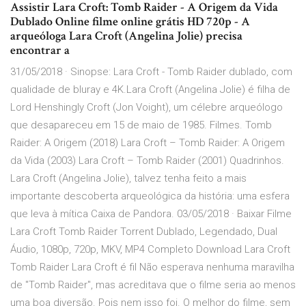
Assistir Lara Croft: Tomb Raider - A Origem da Vida
Dublado Online filme online grátis HD 720p - A
arqueóloga Lara Croft (Angelina Jolie) precisa
encontrar a
31/05/2018 · Sinopse: Lara Croft - Tomb Raider dublado, com
qualidade de bluray e 4K.Lara Croft (Angelina Jolie) é filha de
Lord Henshingly Croft (Jon Voight), um célebre arqueólogo
que desapareceu em 15 de maio de 1985. Filmes. Tomb
Raider: A Origem (2018) Lara Croft – Tomb Raider: A Origem
da Vida (2003) Lara Croft – Tomb Raider (2001) Quadrinhos.
Lara Croft (Angelina Jolie), talvez tenha feito a mais
importante descoberta arqueológica da história: uma esfera
que leva à mítica Caixa de Pandora. 03/05/2018 · Baixar Filme
Lara Croft Tomb Raider Torrent Dublado, Legendado, Dual
Áudio, 1080p, 720p, MKV, MP4 Completo Download Lara Croft
Tomb Raider Lara Croft é fil Não esperava nenhuma maravilha
de "Tomb Raider", mas acreditava que o filme seria ao menos
uma boa diversão. Pois nem isso foi. O melhor do filme, sem