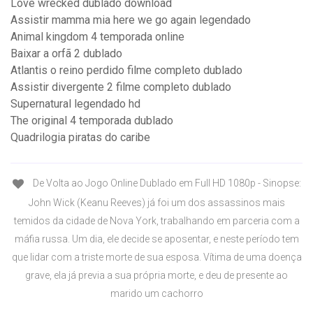
Love wrecked dublado download
Assistir mamma mia here we go again legendado
Animal kingdom 4 temporada online
Baixar a orfã 2 dublado
Atlantis o reino perdido filme completo dublado
Assistir divergente 2 filme completo dublado
Supernatural legendado hd
The original 4 temporada dublado
Quadrilogia piratas do caribe
De Volta ao Jogo Online Dublado em Full HD 1080p - Sinopse:
John Wick (Keanu Reeves) já foi um dos assassinos mais
temidos da cidade de Nova York, trabalhando em parceria com a
máfia russa. Um dia, ele decide se aposentar, e neste período tem
que lidar com a triste morte de sua esposa. Vítima de uma doença
grave, ela já previa a sua própria morte, e deu de presente ao
marido um cachorro