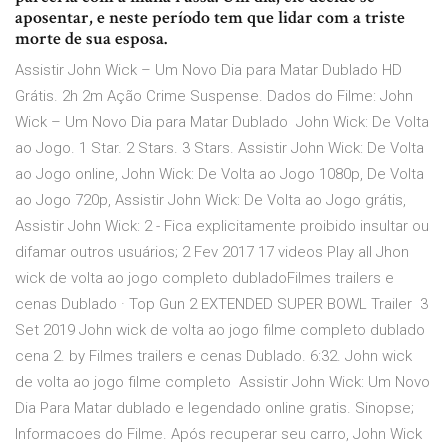
aposentar, e neste período tem que lidar com a triste
morte de sua esposa.
Assistir John Wick – Um Novo Dia para Matar Dublado HD
Grátis. 2h 2m Ação Crime Suspense. Dados do Filme: John
Wick – Um Novo Dia para Matar Dublado John Wick: De Volta
ao Jogo. 1 Star. 2 Stars. 3 Stars. Assistir John Wick: De Volta
ao Jogo online, John Wick: De Volta ao Jogo 1080p, De Volta
ao Jogo 720p, Assistir John Wick: De Volta ao Jogo grátis,
Assistir John Wick: 2 - Fica explicitamente proibido insultar ou
difamar outros usuários; 2 Fev 2017 17 videos Play all Jhon
wick de volta ao jogo completo dubladoFilmes trailers e
cenas Dublado · Top Gun 2 EXTENDED SUPER BOWL Trailer 3
Set 2019 John wick de volta ao jogo filme completo dublado
cena 2. by Filmes trailers e cenas Dublado. 6:32. John wick
de volta ao jogo filme completo Assistir John Wick: Um Novo
Dia Para Matar dublado e legendado online gratis. Sinopse;
Informacoes do Filme. Após recuperar seu carro, John Wick