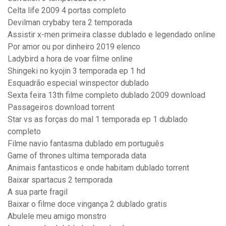
Celta life 2009 4 portas completo
Devilman crybaby tera 2 temporada
Assistir x-men primeira classe dublado e legendado online
Por amor ou por dinheiro 2019 elenco
Ladybird a hora de voar filme online
Shingeki no kyojin 3 temporada ep 1 hd
Esquadrão especial winspector dublado
Sexta feira 13th filme completo dublado 2009 download
Passageiros download torrent
Star vs as forças do mal 1 temporada ep 1 dublado
completo
Filme navio fantasma dublado em português
Game of thrones ultima temporada data
Animais fantasticos e onde habitam dublado torrent
Baixar spartacus 2 temporada
A sua parte fragil
Baixar o filme doce vingança 2 dublado gratis
Abulele meu amigo monstro