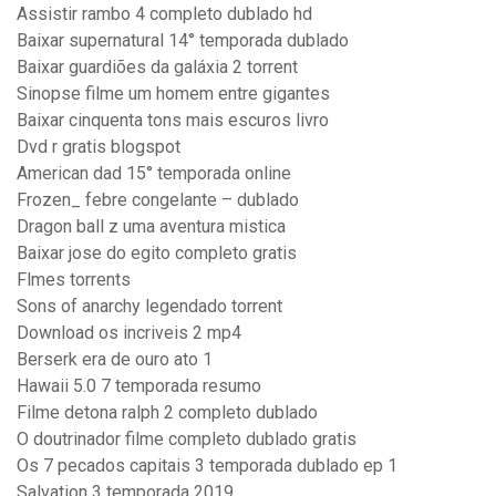
Assistir rambo 4 completo dublado hd
Baixar supernatural 14° temporada dublado
Baixar guardiões da galáxia 2 torrent
Sinopse filme um homem entre gigantes
Baixar cinquenta tons mais escuros livro
Dvd r gratis blogspot
American dad 15° temporada online
Frozen_ febre congelante – dublado
Dragon ball z uma aventura mistica
Baixar jose do egito completo gratis
Flmes torrents
Sons of anarchy legendado torrent
Download os incriveis 2 mp4
Berserk era de ouro ato 1
Hawaii 5.0 7 temporada resumo
Filme detona ralph 2 completo dublado
O doutrinador filme completo dublado gratis
Os 7 pecados capitais 3 temporada dublado ep 1
Salvation 3 temporada 2019