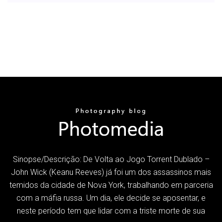
Sinopse/Descrição: De Volta ao Jogo Torrent Dublado –
John Wick (Keanu Reeves) já foi um dos assassinos mais
temidos da cidade de Nova York, trabalhando em parceria
com a máfia russa. Um dia, ele decide se aposentar, e
neste período tem que lidar com a triste morte de sua