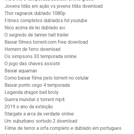
Jovens titãs em ação vs jovens titãs download
Thor ragnarok dublado 1080p
Filmes completos dublados hd youtube
Nico acima da lei dublado avi
O segredo de tanner hall trailer
Baixar filmes torrent.com free download
Homem de ferro download
Os simpsons 30 temporada online
O jogo das chaves assistir
Baixar aquaman
Como baixar filme pelo torrent no celular
Baixar ponto cego 4 temporada
Legenda dragon ball broly
Guerra mundial z torrent mp4
2019 o ano da extinção
Stargate a arca da verdade online
Um suburbano sortudo 2 download
Filme de terror a orfa completo e dublado em portugues