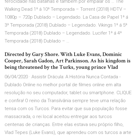
ferocidade nas batalhas e também por empalar os … The
Walking Dead 1ª á 10ª Temporada – Torrent (2018) HDTV –
1080p – 720p Dublado – Legendado. La Casa de Papel 1ª á
3ª Temporada (2018) Dublado – Legendado. Vikings 1ª á 5ª
Temporada (2018) Dublado – Legendado. Lucifer 1ª á 4ª
Temporada (2018) Dublado – …
Directed by Gary Shore. With Luke Evans, Dominic
Cooper, Sarah Gadon, Art Parkinson. As his kingdom is
being threatened by the Turks, young prince Vlad
06/04/2020 · Assistir Drácula: A História Nunca Contada -
Dublado Online no melhor portal de filmes online em alta
resolução no seu computador, tablet ou smartphone. CLIQUE
e confira! O reino da Transilvânia sempre teve uma relação
tensa com os Turcos. Para evitar que sua população fosse
massacrada, o rei local aceitou entregar aos turcos
centenas de crianças. Entre elas estava seu próprio filho,
Vlad Tepes (Luke Evans), que aprendeu com os turcos a arte