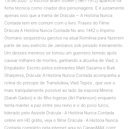
13/04/2020 · O escritor Bram Stoker (1847-1912) aparece na
ficha técnica como criador dos personagens. E é justamente
apenas isso que a trama de Drácula — A História Nunca
Contada tem em comum com o livro. Frases do Filme
Drácula A História Nunca Contada No ano 1442 o Império
Otomano sequestrou garotos na atual Romênia para fazerem
parte de seu exército de Janízaros sob pesado treinamento.
Um desses meninos se tornou um guerreiro temido após
causar milhares de mortes, ganhando a alcunha de Vlad, o
Empalador. Escrito pelos estreantes Matt Sazama e Burk
Sharpless, Drácula: A História Nunca Contada acompanha a
rotina do príncipe de Transilvânia, Vlad Tepes , que vive o
mais tranquilamente possível ao lado da esposa Mirena
(Sarah Gadon) e do filho Ingeras (Art Parkinson) enquanto
tenta manter a paz entre seu reino e o do povo turco,
liderado pelo Assistir Drácula - A História Nunca Contada
online em HD grátis, veja o filme Drácula - A História Nunca
Contada completo pela internet aqui no CanaisMAX.com!