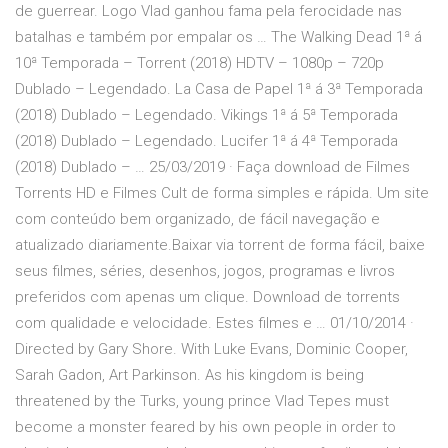
de guerrear. Logo Vlad ganhou fama pela ferocidade nas
batalhas e também por empalar os … The Walking Dead 1ª á
10ª Temporada – Torrent (2018) HDTV – 1080p – 720p
Dublado – Legendado. La Casa de Papel 1ª á 3ª Temporada
(2018) Dublado – Legendado. Vikings 1ª á 5ª Temporada
(2018) Dublado – Legendado. Lucifer 1ª á 4ª Temporada
(2018) Dublado – … 25/03/2019 · Faça download de Filmes
Torrents HD e Filmes Cult de forma simples e rápida. Um site
com conteúdo bem organizado, de fácil navegação e
atualizado diariamente.Baixar via torrent de forma fácil, baixe
seus filmes, séries, desenhos, jogos, programas e livros
preferidos com apenas um clique. Download de torrents
com qualidade e velocidade. Estes filmes e … 01/10/2014 ·
Directed by Gary Shore. With Luke Evans, Dominic Cooper,
Sarah Gadon, Art Parkinson. As his kingdom is being
threatened by the Turks, young prince Vlad Tepes must
become a monster feared by his own people in order to