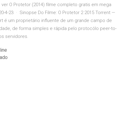
, ver O Protetor (2014) filme completo gratis em mega
2020-4-23 · Sinopse Do Filme: O Protetor 2 2015 Torrent —
rt é um proprietário influente de um grande campo de
idade, de forma simples e rápida pelo protocólo peer-to-
s servidores.
line
lado