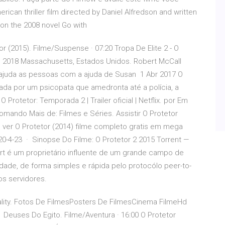
ican thriller film directed by Daniel Alfredson and written
on the 2008 novel Go with
r (2015). Filme/Suspense · 07:20 Tropa De Elite 2 - O
go 2018 Massachusetts, Estados Unidos. Robert McCall
 ajuda as pessoas com a ajuda de Susan 1 Abr 2017 O
açada por um psicopata que amedronta até a polícia, a
 Protetor: Temporada 2 | Trailer oficial | Netflix. por Em
mando Mais de: Filmes e Séries. Assistir O Protetor
, ver O Protetor (2014) filme completo gratis em mega
2020-4-23 · Sinopse Do Filme: O Protetor 2 2015 Torrent —
rt é um proprietário influente de um grande campo de
idade, de forma simples e rápida pelo protocólo peer-to-
s servidores.
ality. Fotos De FilmesPosters De FilmesCinema FilmeHd
Deuses Do Egito. Filme/Aventura · 16:00 O Protetor