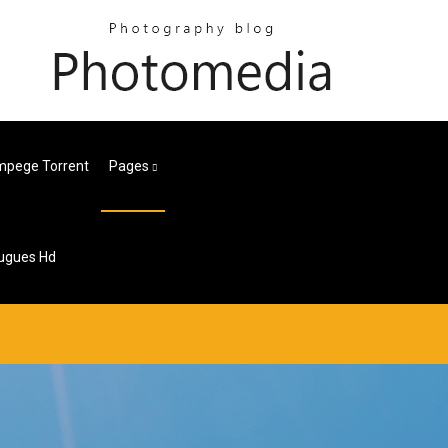
pege Torrent
Pages
ugues Hd