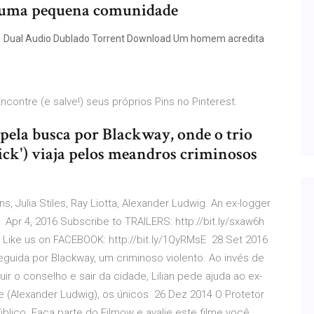
al, uma pequena comunidade
.1 Dual Audio Dublado Torrent Download Um homem acredita
contre (e salve!) seus próprios Pins no Pinterest.
 pela busca por Blackway, onde o trio
ekick') viaja pelos meandros criminosos
s, Julia Stiles, Ray Liotta, Alexander Ludwig. An ex-logger
Apr 4, 2016 Subscribe to TRAILERS: http://bit.ly/sxaw6h
 Like us on FACEBOOK: http://bit.ly/1QyRMsE 28 Set 2016
eguida por Blackway, um criminoso violento. Ao invés de
ir o conselho e sair da cidade, Lilian pede ajuda ao ex-
e (Alexander Ludwig), os únicos 26 Dez 2014 O Protetor
lico. Faça parte do Filmow e avalie este filme você