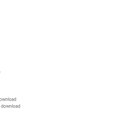
e
download
o download