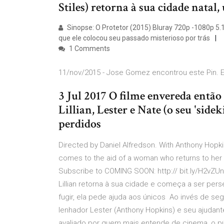
Stiles) retorna à sua cidade nat
Sinopse: O Protetor (2015) Bluray 720p -1080p 5
que ele colocou seu passado misterioso por trás
1 Comments
11/nov/2015 - Jose Gomez encontrou este Pin. En
3 Jul 2017 O filme envereda então
Lillian, Lester e Nate (o seu 'sid
perdidos
Directed by Daniel Alfredson. With Anthony Hopkin
comes to the aid of a woman who returns to her 
Subscribe to COMING SOON: http:// bit.ly/H2vZUn
Lillian retorna à sua cidade e começa a ser pers
fugir, ela pede ajuda aos únicos Ao invés de segu
lenhador Lester (Anthony Hopkins) e seu ajudant
avaliado por quem mais entende de cinema, o púb