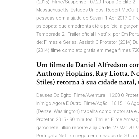
(2015). Filme/Suspense · 07:20 Tropa De Elite 2 
Massachusetts, Estados Unidos. Robert McCall (
pessoas com a ajuda de Susan 1 Abr 2017 O Prote
psicopata que amedronta até a polícia, a garçone
Temporada 2 | Trailer oficial | Netflix. por Em 
de: Filmes e Séries. Assistir O Protetor (2014) D
(2014) filme completo gratis em mega filmes 720P 
Um filme de Daniel Alfredson com
Anthony Hopkins, Ray Liotta. No n
Stiles) retorna à sua cidade nat
Deuses Do Egito. Filme/Aventura · 16:00 O Proteto
Inimigo Agora É Outro. Filme/Ação · 16:15 16 A
(Denzel Washington) trabalha como motorista e
Protetor. 2015 - 90 minutos. Thriller. Filme Ame
garçonete Lillian recorre à ajuda de 27 Mar 2019 O
Portugal a Netflix chegou em meados de 2015, so