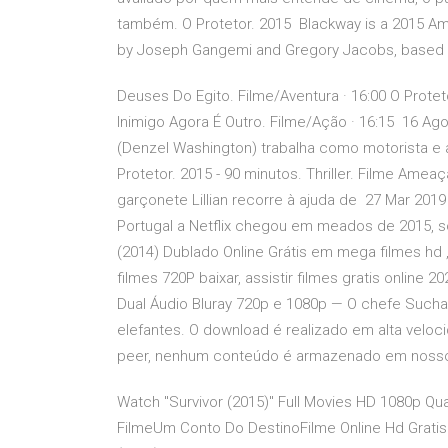
também. O Protetor. 2015 Blackway is a 2015 Amer
by Joseph Gangemi and Gregory Jacobs, based 
Deuses Do Egito. Filme/Aventura · 16:00 O Proteto
Inimigo Agora É Outro. Filme/Ação · 16:15 16 A
(Denzel Washington) trabalha como motorista e
Protetor. 2015 - 90 minutos. Thriller. Filme Ame
garçonete Lillian recorre à ajuda de 27 Mar 2019 O
Portugal a Netflix chegou em meados de 2015, so
(2014) Dublado Online Grátis em mega filmes hd 
filmes 720P baixar, assistir filmes gratis online 
Dual Áudio Bluray 720p e 1080p — O chefe Sucha
elefantes. O download é realizado em alta veloc
peer, nenhum conteúdo é armazenado em nosso
Watch "Survivor (2015)" Full Movies HD 1080p Qu
FilmeUm Conto Do DestinoFilme Online Hd Gratis 