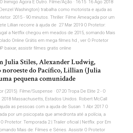
- O Inimigo Agora É Outro. Filme/Ação · 16:15 16 Ago 2018
Denzel Washington) trabalha como motorista e ajuda as
tor. 2015 - 90 minutos. Thriller. Filme Ameaçada por um
te Lillian recorre à ajuda de 27 Mar 2019 O Protetor:
Portugal a Netflix chegou em meados de 2015, somando Mais
ublado Online Grátis em mega filmes hd , ver O Protetor
baixar, assistir filmes gratis online
 Julia Stiles, Alexander Ludwig,
oroeste do Pacífico, Lillian (Julia
al, uma pequena comunidade
r (2015). Filme/Suspense · 07:20 Tropa De Elite 2 - O
go 2018 Massachusetts, Estados Unidos. Robert McCall
 ajuda as pessoas com a ajuda de Susan 1 Abr 2017 O
açada por um psicopata que amedronta até a polícia, a
 Protetor: Temporada 2 | Trailer oficial | Netflix. por Em
mando Mais de: Filmes e Séries. Assistir O Protetor