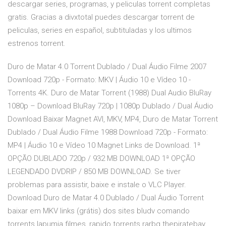
descargar series, programas, y peliculas torrent completas
gratis. Gracias a divxtotal puedes descargar torrent de
peliculas, series en español, subtituladas y los ultimos
estrenos torrent.
Duro de Matar 4.0 Torrent Dublado / Dual Áudio Filme 2007
Download 720p - Formato: MKV | Áudio 10 e Vídeo 10 -
Torrents 4K. Duro de Matar Torrent (1988) Dual Audio BluRay
1080p – Download BluRay 720p | 1080p Dublado / Dual Áudio
Download Baixar Magnet AVI, MKV, MP4, Duro de Matar Torrent
Dublado / Dual Áudio Filme 1988 Download 720p - Formato:
MP4 | Áudio 10 e Vídeo 10 Magnet Links de Download. 1ª
OPÇÃO DUBLADO 720p / 932 MB DOWNLOAD 1ª OPÇÃO
LEGENDADO DVDRIP / 850 MB DOWNLOAD. Se tiver
problemas para assistir, baixe e instale o VLC Player.
Download Duro de Matar 4.0 Dublado / Dual Áudio Torrent
baixar em MKV links (grátis) dos sites bludv comando
torrents lapumia filmes, rapido torrents rarbg thepiratebay