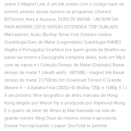
online O Magnet Link, é um link criado com o codigo hash do
torrent, através desse numero os programas Utorrent,
BitTorrent, Ares e Azureus, DURO DE MATAR - UM BOM DIA
PARA MORRER (2013) VERSÃO ESTENDIDA 720P DUBLADO.
Marcadores: Ação, Blu-Ray. Nova York, Estados Unidos.
Quadrilogia Duro de Matar (Legendado) Quadrilogia RAMBO
(Inglês e Português) Scarface pra quem gosta de Beatles eu
baixei via torrent a Discografia completa deles, tudo em Mp3
com as capas e t Coleção Desejo de Matar (Dublado) Baixar
desejo de matar 1 (death wish) - (831MB) - magnet link Baixar
desejo de matar 2 (750mb) Em Download Torrent O Grande
Mestre 4 – A Batalha Final (2020) HD BluRay 720p e 1080p 5.1 |
é um próximo filme biográfico de artes marciais de Hong
Kong dirigido por Wilson Yip e produzido por Raymond Wong.
É o quarto da série de filmes Ip Man baseado na vida do
grande mestre Wing Chun de mesmo nome e apresenta
Donnie Yen reprisando o papel. DivxTotal te permite