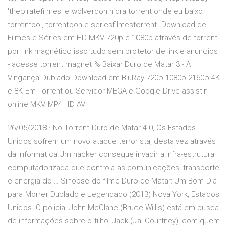
'thepiratefilmes' e wolverdon hidra torrent onde eu baixo
torrentool, torrentoon e seriesfilmestorrent. Download de
Filmes e Séries em HD MKV 720p e 1080p através de torrent
por link magnético isso tudo sem protetor de link e anuncios
- acesse torrent magnet % Baixar Duro de Matar 3 - A
Vingança Dublado Download em BluRay 720p 1080p 2160p 4K
e 8K Em Torrent ou Servidor MEGA e Google Drive assistir
online MKV MP4 HD AVI
26/05/2018 · No Torrent Duro de Matar 4.0, Os Estados
Unidos sofrem um novo ataque terrorista, desta vez através
da informática.Um hacker consegue invadir a infra-estrutura
computadorizada que controla as comunicações, transporte
e energia do … Sinopse do filme Duro de Matar: Um Bom Dia
para Morrer Dublado e Legendado (2013) Nova York, Estados
Unidos. O policial John McClane (Bruce Willis) está em busca
de informações sobre o filho, Jack (Jai Courtney), com quem