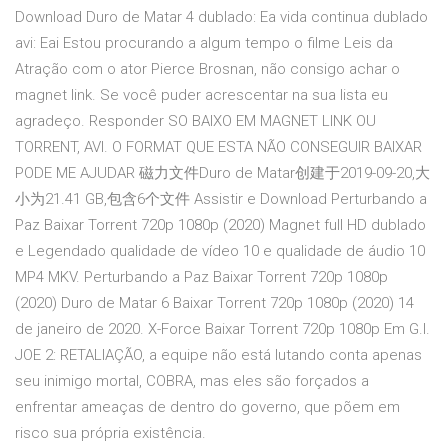
Download Duro de Matar 4 dublado: Ea vida continua dublado
avi: Eai Estou procurando a algum tempo o filme Leis da
Atração com o ator Pierce Brosnan, não consigo achar o
magnet link. Se você puder acrescentar na sua lista eu
agradeço. Responder SO BAIXO EM MAGNET LINK OU
TORRENT, AVI. O FORMAT QUE ESTA NÃO CONSEGUIR BAIXAR
PODE ME AJUDAR 磁力文件Duro de Matar创建于2019-09-20,大
小为21.41 GB,包含6个文件 Assistir e Download Perturbando a
Paz Baixar Torrent 720p 1080p (2020) Magnet full HD dublado
e Legendado qualidade de vídeo 10 e qualidade de áudio 10
MP4 MKV. Perturbando a Paz Baixar Torrent 720p 1080p
(2020) Duro de Matar 6 Baixar Torrent 720p 1080p (2020) 14
de janeiro de 2020. X-Force Baixar Torrent 720p 1080p Em G.I.
JOE 2: RETALIAÇÃO, a equipe não está lutando conta apenas
seu inimigo mortal, COBRA, mas eles são forçados a
enfrentar ameaças de dentro do governo, que põem em
risco sua própria existência.