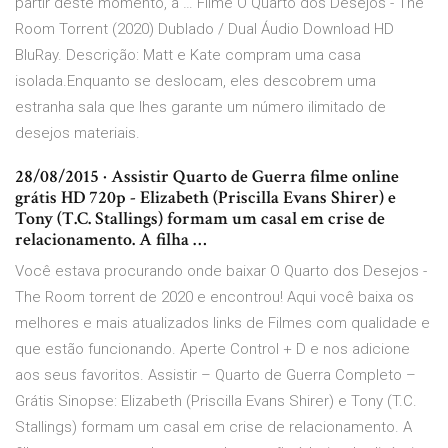
partir deste momento, a … Filme O Quarto dos Desejos - The
Room Torrent (2020) Dublado / Dual Áudio Download HD
BluRay. Descrição: Matt e Kate compram uma casa
isolada.Enquanto se deslocam, eles descobrem uma
estranha sala que lhes garante um número ilimitado de
desejos materiais.
28/08/2015 · Assistir Quarto de Guerra filme online
grátis HD 720p - Elizabeth (Priscilla Evans Shirer) e
Tony (T.C. Stallings) formam um casal em crise de
relacionamento. A filha …
Você estava procurando onde baixar O Quarto dos Desejos -
The Room torrent de 2020 e encontrou! Aqui você baixa os
melhores e mais atualizados links de Filmes com qualidade e
que estão funcionando. Aperte Control + D e nos adicione
aos seus favoritos. Assistir – Quarto de Guerra Completo –
Grátis Sinopse: Elizabeth (Priscilla Evans Shirer) e Tony (T.C.
Stallings) formam um casal em crise de relacionamento. A