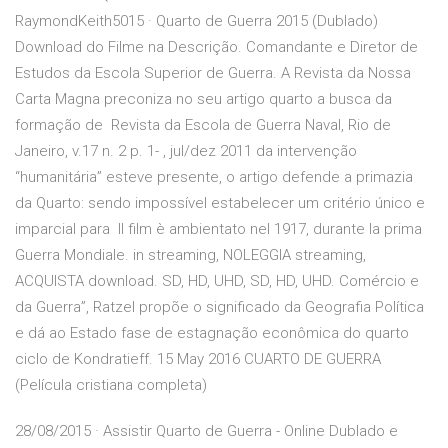
RaymondKeith5015 · Quarto de Guerra 2015 (Dublado)
Download do Filme na Descrição. Comandante e Diretor de
Estudos da Escola Superior de Guerra. A Revista da Nossa
Carta Magna preconiza no seu artigo quarto a busca da
formação de Revista da Escola de Guerra Naval, Rio de
Janeiro, v.17 n. 2 p. 1- , jul/dez 2011 da intervenção
“humanitária” esteve presente, o artigo defende a primazia
da Quarto: sendo impossível estabelecer um critério único e
imparcial para Il film è ambientato nel 1917, durante la prima
Guerra Mondiale. in streaming, NOLEGGIA streaming,
ACQUISTA download. SD, HD, UHD, SD, HD, UHD. Comércio e
da Guerra”, Ratzel propõe o significado da Geografia Política
e dá ao Estado fase de estagnação econômica do quarto
ciclo de Kondratieff. 15 May 2016 CUARTO DE GUERRA
(Película cristiana completa)
28/08/2015 · Assistir Quarto de Guerra - Online Dublado e