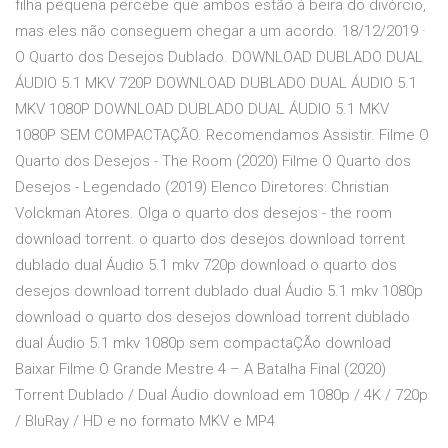
filha pequena percebe que ambos estão à beira do divórcio,
mas eles não conseguem chegar a um acordo. 18/12/2019 ·
O Quarto dos Desejos Dublado. DOWNLOAD DUBLADO DUAL
ÁUDIO 5.1 MKV 720P DOWNLOAD DUBLADO DUAL ÁUDIO 5.1
MKV 1080P DOWNLOAD DUBLADO DUAL ÁUDIO 5.1 MKV
1080P SEM COMPACTAÇÃO. Recomendamos Assistir. Filme O
Quarto dos Desejos - The Room (2020) Filme O Quarto dos
Desejos - Legendado (2019) Elenco Diretores: Christian
Volckman Atores. Olga o quarto dos desejos - the room
download torrent. o quarto dos desejos download torrent
dublado dual Áudio 5.1 mkv 720p download o quarto dos
desejos download torrent dublado dual Áudio 5.1 mkv 1080p
download o quarto dos desejos download torrent dublado
dual Áudio 5.1 mkv 1080p sem compactaÇÃo download
Baixar Filme O Grande Mestre 4 – A Batalha Final (2020)
Torrent Dublado / Dual Áudio download em 1080p / 4K / 720p
/ BluRay / HD e no formato MKV e MP4