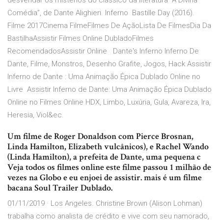
desvendar os mistérios do clássico da literatura “A Divina
Comédia”, de Dante Alighieri. Inferno Bastille Day (2016).
Filme 2017Cinema FilmeFilmes De AçãoLista De FilmesDia Da
BastilhaAssistir Filmes Online DubladoFilmes
RecomendadosAssistir Online Dante's Inferno Inferno De
Dante, Filme, Monstros, Desenho Grafite, Jogos, Hack Assistir
Inferno de Dante : Uma Animação Épica Dublado Online no
Livre Assistir Inferno de Dante: Uma Animação Épica Dublado
Online no Filmes Online HDX, Limbo, Luxúria, Gula, Avareza, Ira,
Heresia, Viol&ec.
Um filme de Roger Donaldson com Pierce Brosnan,
Linda Hamilton, Elizabeth vulcânicos), e Rachel Wando
(Linda Hamilton), a prefeita de Dante, uma pequena c
Veja todos os filmes online este filme passou 1 milhão de
vezes na Globo e eu enjoei de assistir. mais é um filme
bacana Soul Trailer Dublado.
01/11/2019 · Los Angeles. Christine Brown (Alison Lohman)
trabalha como analista de crédito e vive com seu namorado,