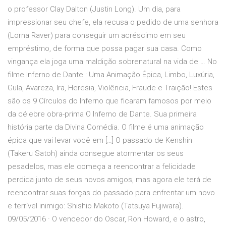
o professor Clay Dalton (Justin Long). Um dia, para
impressionar seu chefe, ela recusa o pedido de uma senhora
(Lorna Raver) para conseguir um acréscimo em seu
empréstimo, de forma que possa pagar sua casa. Como
vingança ela joga uma maldição sobrenatural na vida de … No
filme Inferno de Dante : Uma Animação Épica, Limbo, Luxúria,
Gula, Avareza, Ira, Heresia, Violência, Fraude e Traição! Estes
são os 9 Círculos do Inferno que ficaram famosos por meio
da célebre obra-prima O Inferno de Dante. Sua primeira
história parte da Divina Comédia. O filme é uma animação
épica que vai levar você em […] O passado de Kenshin
(Takeru Satoh) ainda consegue atormentar os seus
pesadelos, mas ele começa a reencontrar a felicidade
perdida junto de seus novos amigos, mas agora ele terá de
reencontrar suas forças do passado para enfrentar um novo
e terrível inimigo: Shishio Makoto (Tatsuya Fujiwara).
09/05/2016 · O vencedor do Oscar, Ron Howard, e o astro,