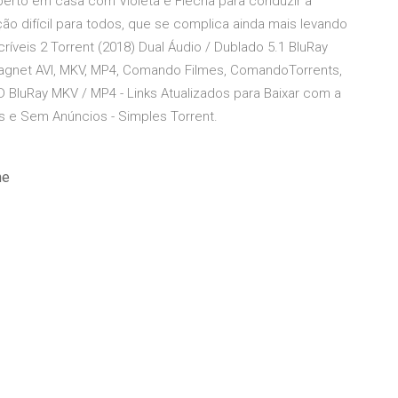
erto em casa com Violeta e Flecha para conduzir a
ção difícil para todos, que se complica ainda mais levando
ríveis 2 Torrent (2018) Dual Áudio / Dublado 5.1 BluRay
Magnet AVI, MKV, MP4, Comando Filmes, ComandoTorrents,
D BluRay MKV / MP4 - Links Atualizados para Baixar com a
s e Sem Anúncios - Simples Torrent.
ne