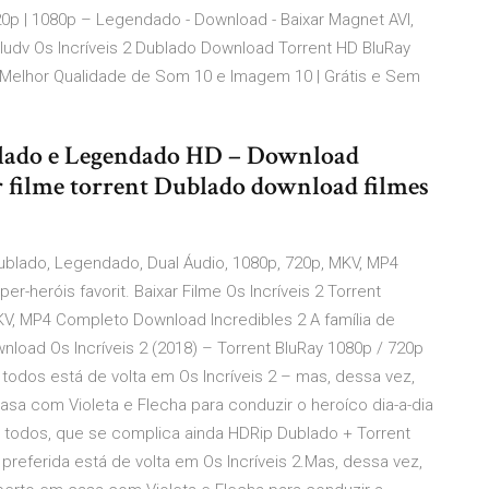
20p | 1080p – Legendado - Download - Baixar Magnet AVI,
udv Os Incríveis 2 Dublado Download Torrent HD BluRay
a Melhor Qualidade de Som 10 e Imagem 10 | Grátis e Sem
ublado e Legendado HD – Download
 filme torrent Dublado download filmes
 Dublado, Legendado, Dual Áudio, 1080p, 720p, MKV, MP4
r-heróis favorit. Baixar Filme Os Incríveis 2 Torrent
KV, MP4 Completo Download Incredibles 2 A família de
wnload Os Incríveis 2 (2018) – Torrent BluRay 1080p / 720p
 todos está de volta em Os Incríveis 2 – mas, dessa vez,
sa com Violeta e Flecha para conduzir o heroíco dia-a-dia
ra todos, que se complica ainda HDRip Dublado + Torrent
 preferida está de volta em Os Incríveis 2.Mas, dessa vez,