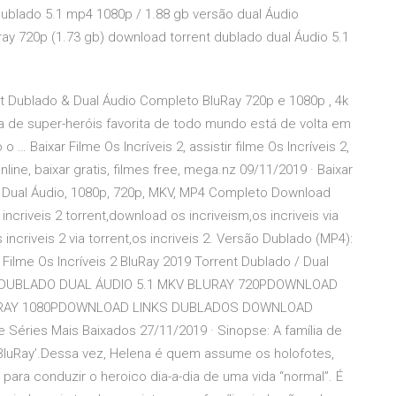
dublado 5.1 mp4 1080p / 1.88 gb versão dual Áudio
ray 720p (1.73 gb) download torrent dublado dual Áudio 5.1
rent Dublado & Dual Áudio Completo BluRay 720p e 1080p , 4k
a de super-heróis favorita de todo mundo está de volta em
… Baixar Filme Os Incríveis 2, assistir filme Os Incríveis 2,
line, baixar gratis, filmes free, mega.nz 09/11/2019 · Baixar
o, Dual Áudio, 1080p, 720p, MKV, MP4 Completo Download
 incriveis 2 torrent,download os incriveism,os incriveis via
 incriveis 2 via torrent,os incriveis 2. Versão Dublado (MP4):
. Filme Os Incríveis 2 BluRay 2019 Torrent Dublado / Dual
 DUBLADO DUAL ÁUDIO 5.1 MKV BLURAY 720PDOWNLOAD
URAY 1080PDOWNLOAD LINKS DUBLADOS DOWNLOAD
ries Mais Baixados 27/11/2019 · Sinopse: A família de
2 BluRay’.Dessa vez, Helena é quem assume os holofotes,
ara conduzir o heroico dia-a-dia de uma vida “normal”. É