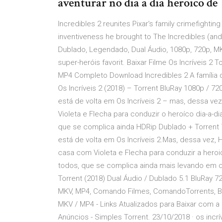
aventurar no dia a dia heroico de
Incredibles 2 reunites Pixar's family crimefighti
inventiveness he brought to The Incredibles (and 
Dublado, Legendado, Dual Áudio, 1080p, 720p, M
super-heróis favorit. Baixar Filme Os Incríveis 2
MP4 Completo Download Incredibles 2 A família d
Os Incríveis 2 (2018) – Torrent BluRay 1080p / 7
está de volta em Os Incríveis 2 – mas, dessa v
Violeta e Flecha para conduzir o heroíco dia-a-di
que se complica ainda HDRip Dublado + Torrent 7
está de volta em Os Incríveis 2.Mas, dessa vez
casa com Violeta e Flecha para conduzir a heroica
todos, que se complica ainda mais levando em co
Torrent (2018) Dual Áudio / Dublado 5.1 BluRay 7
MKV, MP4, Comando Filmes, ComandoTorrents, Bl
MKV / MP4 - Links Atualizados para Baixar com 
Anúncios - Simples Torrent. 23/10/2018 · os inc