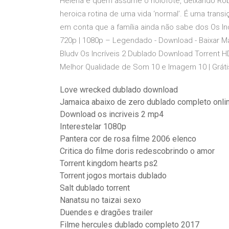
Helena é quem assume o holofote, deixando Rob
heroica rotina de uma vida ‘normal’. É uma transi
em conta que a família ainda não sabe dos Os Inc
720p | 1080p – Legendado - Download - Baixar 
Bludv Os Incríveis 2 Dublado Download Torrent H
Melhor Qualidade de Som 10 e Imagem 10 | Gráti
Love wrecked dublado download
Jamaica abaixo de zero dublado completo onli
Download os incriveis 2 mp4
Interestelar 1080p
Pantera cor de rosa filme 2006 elenco
Critica do filme doris redescobrindo o amor
Torrent kingdom hearts ps2
Torrent jogos mortais dublado
Salt dublado torrent
Nanatsu no taizai sexo
Duendes e dragões trailer
Filme hercules dublado completo 2017