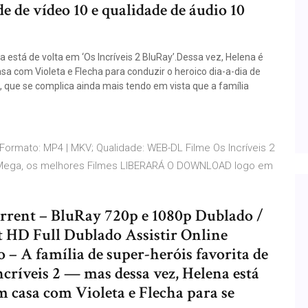
de vídeo 10 e qualidade de áudio 10
a está de volta em ‘Os Incríveis 2 BluRay’.Dessa vez, Helena é
 com Violeta e Flecha para conduzir o heroico dia-a-dia de
s, que se complica ainda mais tendo em vista que a família
Formato: MP4 | MKV; Qualidade: WEB-DL Filme Os Incríveis 2
mes Mega, os melhores Filmes LIBERARÁ O DOWNLOAD logo em
orrent – BluRay 720p e 1080p Dublado /
 HD Full Dublado Assistir Online
 A família de super-heróis favorita de
críveis 2 — mas dessa vez, Helena está
 casa com Violeta e Flecha para se