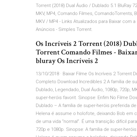
Torrent (2018) Dual Áudio / Dublado 5.1 BluRay 7
MKV, MP4, Comando Filmes, ComandoTorrents, Bl
MKV / MP4 - Links Atualizados para Baixar com 
Anúncios - Simples Torrent.
Os Incríveis 2 Torrent (2018) D
Torrent Comando Filmes - Baixar
bluray Os Incríveis 2
13/10/2018 · Baixar Filme Os Incríveis 2 Torrent
Completo Download Incredibles 2 A família de supe
Dublado, Legendado, Dual Áudio, 1080p, 720p, M
super-heróis favorit. Sinopse: Enfim No Filme Do
Dublado – A família de super-heróis preferida de
Helena é assume o holofote, deixando Bob em ca
de uma vida “normal”. É uma transição difícil pa
720p e 1080p. Sinopse: A família de super-heróis