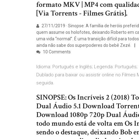
formato MKV | MP4 com qualidade 
[Via Torrents - Filmes Grátis].
27/11/2019 · Sinopse: A família de heróis preferid
quem assume os holofotes, deixando Roberto em casa
uma vida “normal”. É uma transição difícil para todo
ainda não sabe dos superpoderes do bebê Zezé.
10 Comments
Idioma: Português e Inglês; Legenda: Português; 
Dublado para baixar ou assistir online no Fil
seguida.
SINOPSE: Os Incríveis 2 (2018) T
Dual Áudio 5.1 Download Torrent
Download 1080p 720p Dual Áudio –
todo mundo está de volta em Os In
sendo o destaque, deixando Bob em