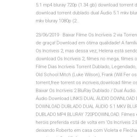
5.1 mp4 bluray 720p (1.34 gb) download torrent 
download torrent dublado dual Áudio 5.1 mkv blu
mkv bluray 1080p (2…
23/06/2019 · Baixar Filme Os Incríveis 2 via Tor
de graça! Download em ótima qualidade! A famíli
Os Incríveis 2, mas dessa vez, Helena está sendo o 
download Os Incríveis 2, filmes no mega, filmes on
Filme Dias Incríveis Torrent Dublado, Legendad
Old School Mitch (Luke Wilson), Frank (Will Fer os
torrent,free torrent os incriveis,download filme os
Baixar Os Incríveis 2 BluRay Dublado / Dual Áudio
Áudio Download LINKS DUAL ÁUDIO DOWNLOAD
DOWNLOAD DUBLADO DUAL ÁUDIO 5.1 MKV BL
DUBLADO MP4 BLURAY 720PDOWNLOAD. Filmes e Sé
heróis preferida está de volta em ‘Os Incríveis 
deixando Roberto em casa com Violeta e Flecha p