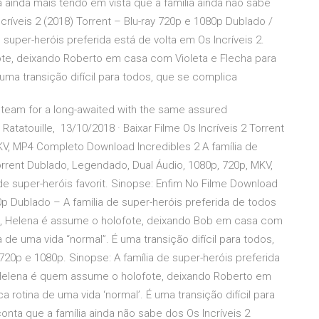
a ainda mais tendo em vista que a família ainda não sabe
íveis 2 (2018) Torrent – Blu-ray 720p e 1080p Dublado /
uper-heróis preferida está de volta em Os Incríveis 2.
te, deixando Roberto em casa com Violeta e Flecha para
 uma transição difícil para todos, que se complica
ng team for a long-awaited with the same assured
Ratatouille, 13/10/2018 · Baixar Filme Os Incríveis 2 Torrent
KV, MP4 Completo Download Incredibles 2 A família de
 Torrent Dublado, Legendado, Dual Áudio, 1080p, 720p, MKV,
e super-heróis favorit. Sinopse: Enfim No Filme Download
20p Dublado – A família de super-heróis preferida de todos
ez, Helena é assume o holofote, deixando Bob em casa com
a de uma vida “normal”. É uma transição difícil para todos,
20p e 1080p. Sinopse: A família de super-heróis preferida
, Helena é quem assume o holofote, deixando Roberto em
 rotina de uma vida ‘normal’. É uma transição difícil para
nta que a família ainda não sabe dos Os Incríveis 2