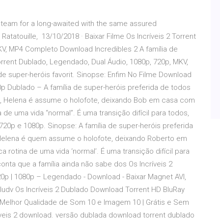
ng team for a long-awaited with the same assured
Ratatouille, 13/10/2018 · Baixar Filme Os Incríveis 2 Torrent
KV, MP4 Completo Download Incredibles 2 A família de
 Torrent Dublado, Legendado, Dual Áudio, 1080p, 720p, MKV,
e super-heróis favorit. Sinopse: Enfim No Filme Download
20p Dublado – A família de super-heróis preferida de todos
ez, Helena é assume o holofote, deixando Bob em casa com
a de uma vida “normal”. É uma transição difícil para todos,
20p e 1080p. Sinopse: A família de super-heróis preferida
, Helena é quem assume o holofote, deixando Roberto em
 rotina de uma vida ‘normal’. É uma transição difícil para
nta que a família ainda não sabe dos Os Incríveis 2
20p | 1080p – Legendado - Download - Baixar Magnet AVI,
udv Os Incríveis 2 Dublado Download Torrent HD BluRay
a Melhor Qualidade de Som 10 e Imagem 10 | Grátis e Sem
ríveis 2 download. versão dublada download torrent dublado