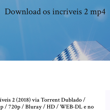
Download os incriveis 2 mp4
íveis 2 (2018) via Torrent Dublado /
p / 720p / Bluray / HD / WEB-DL e no