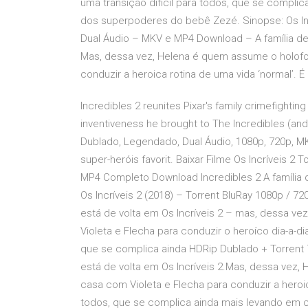
uma transição difícil para todos, que se complic
dos superpoderes do bebê Zezé. Sinopse: Os Incr
Dual Áudio – MKV e MP4 Download – A família de s
Mas, dessa vez, Helena é quem assume o holofo
conduzir a heroica rotina de uma vida ‘normal’. É
Incredibles 2 reunites Pixar's family crimefighti
inventiveness he brought to The Incredibles (and 
Dublado, Legendado, Dual Áudio, 1080p, 720p, M
super-heróis favorit. Baixar Filme Os Incríveis 2
MP4 Completo Download Incredibles 2 A família d
Os Incríveis 2 (2018) – Torrent BluRay 1080p / 7
está de volta em Os Incríveis 2 – mas, dessa v
Violeta e Flecha para conduzir o heroíco dia-a-di
que se complica ainda HDRip Dublado + Torrent 7
está de volta em Os Incríveis 2.Mas, dessa vez
casa com Violeta e Flecha para conduzir a heroica
todos, que se complica ainda mais levando em co