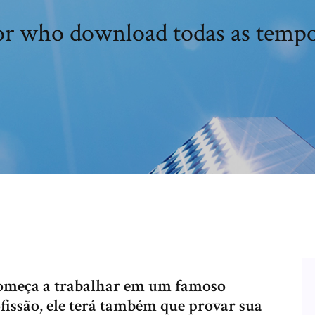
r who download todas as temp
omeça a trabalhar em um famoso
ofissão, ele terá também que provar sua