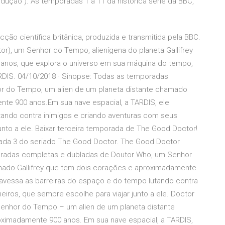
ução ). As temporadas 1 à 11 da histórica série da BBC,
ão científica britânica, produzida e transmitida pela BBC.
or), um Senhor do Tempo, alienígena do planeta Gallifrey
anos, que explora o universo em sua máquina do tempo,
DIS. 04/10/2018 · Sinopse: Todas as temporadas
r do Tempo, um alien de um planeta distante chamado
nte 900 anos.Em sua nave espacial, a TARDIS, ele
tando contra inimigos e criando aventuras com seus
nto a ele. Baixar terceira temporada de The Good Doctor!
ada 3 do seriado The Good Doctor. The Good Doctor
radas completas e dubladas de Doutor Who, um Senhor
mado Gallifrey que tem dois corações e aproximadamente
ravessa as barreiras do espaço e do tempo lutando contra
ros, que sempre escolhe para viajar junto a ele. Doctor
Senhor do Tempo – um alien de um planeta distante
oximadamente 900 anos. Em sua nave espacial, a TARDIS,