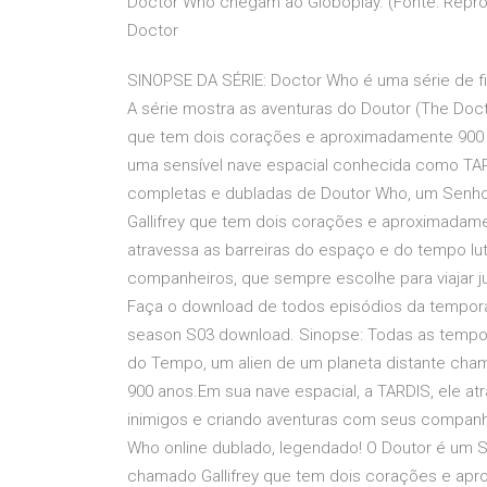
Doctor Who chegam ao Globoplay. (Fonte: Reprod
Doctor
SINOPSE DA SÉRIE: Doctor Who é uma série de ficç
A série mostra as aventuras do Doutor (The Doct
que tem dois corações e aproximadamente 900 
uma sensível nave espacial conhecida como TAR
completas e dubladas de Doutor Who, um Senho
Gallifrey que tem dois corações e aproximadame
atravessa as barreiras do espaço e do tempo lu
companheiros, que sempre escolhe para viajar ju
Faça o download de todos episódios da tempor
season S03 download. Sinopse: Todas as tempo
do Tempo, um alien de um planeta distante cha
900 anos.Em sua nave espacial, a TARDIS, ele at
inimigos e criando aventuras com seus companhei
Who online dublado, legendado! O Doutor é um 
chamado Gallifrey que tem dois corações e apr