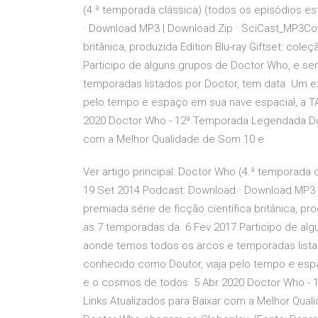
(4.ª temporada clássica) (todos os episódios e
· Download MP3 | Download Zip · SciCast_MP3Cov
britânica, produzida Edition Blu-ray Giftset: c
Participo de alguns grupos de Doctor Who, e s
temporadas listados por Doctor, tem data Um ex
pelo tempo e espaço em sua nave espacial, a T
2020 Doctor Who - 12ª Temporada Legendada Dow
com a Melhor Qualidade de Som 10 e
Ver artigo principal: Doctor Who (4.ª temporada 
19 Set 2014 Podcast: Download · Download MP3 
premiada série de ficção científica britânica, p
as 7 temporadas da 6 Fev 2017 Participo de al
aonde temos todos os arcos e temporadas listad
conhecido como Doutor, viaja pelo tempo e espa
e o cosmos de todos 5 Abr 2020 Doctor Who - 
Links Atualizados para Baixar com a Melhor Qu