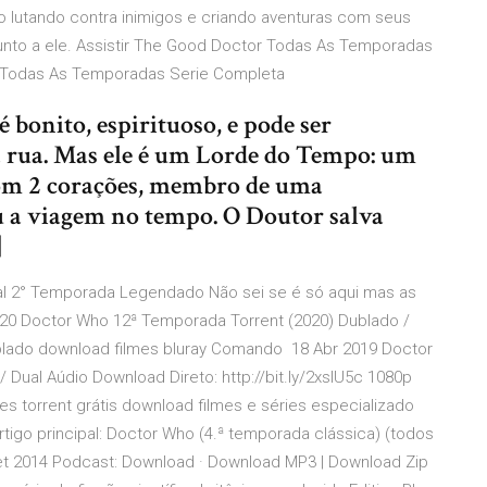
o lutando contra inimigos e criando aventuras com seus
unto a ele. Assistir The Good Doctor Todas As Temporadas
 Todas As Temporadas Serie Completa
 bonito, espirituoso, e pode ser
rua. Mas ele é um Lorde do Tempo: um
com 2 corações, membro de uma
u a viagem no tempo. O Doutor salva
]
al 2° Temporada Legendado Não sei se é só aqui mas as
20 Doctor Who 12ª Temporada Torrent (2020) Dublado /
blado download filmes bluray Comando 18 Abr 2019 Doctor
Dual Aúdio Download Direto: http://bit.ly/2xsIU5c 1080p
mes torrent grátis download filmes e séries especializado
tigo principal: Doctor Who (4.ª temporada clássica) (todos
et 2014 Podcast: Download · Download MP3 | Download Zip