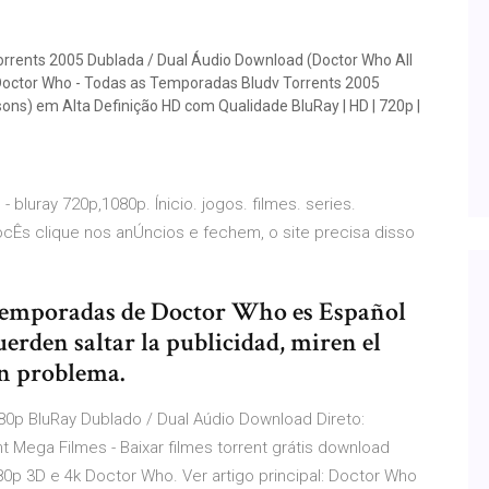
rrents 2005 Dublada / Dual Áudio Download (Doctor Who All
 Doctor Who - Todas as Temporadas Bludv Torrents 2005
ons) em Alta Definição HD com Qualidade BluRay | HD | 720p |
luray 720p,1080p. Ínicio. jogos. filmes. series.
cÊs clique nos anÚncios e fechem, o site precisa disso
 temporadas de Doctor Who es Español
uerden saltar la publicidad, miren el
ún problema.
0p BluRay Dublado / Dual Aúdio Download Direto:
nt Mega Filmes - Baixar filmes torrent grátis download
80p 3D e 4k Doctor Who. Ver artigo principal: Doctor Who