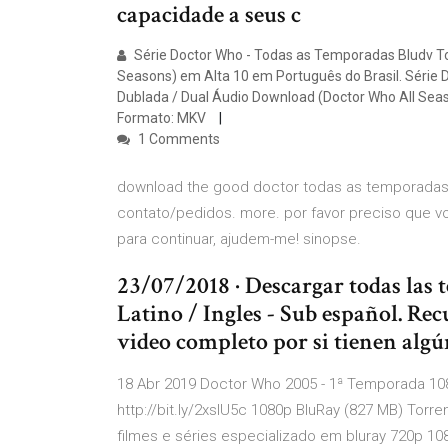
capacidade a seus c
Série Doctor Who - Todas as Temporadas Bludv To
Seasons) em Alta 10 em Português do Brasil. Série
Dublada / Dual Áudio Download (Doctor Who All Seas
Formato: MKV
1 Comments
download the good doctor todas as temporadas - b
contato/pedidos. more. por favor preciso que vo
para continuar, ajudem-me! sinopse.
23/07/2018 · Descargar todas las
Latino / Ingles - Sub español. Rec
video completo por si tienen alg
18 Abr 2019 Doctor Who 2005 - 1ª Temporada 108
http://bit.ly/2xsIU5c 1080p BluRay (827 MB) Torre
filmes e séries especializado em bluray 720p 10