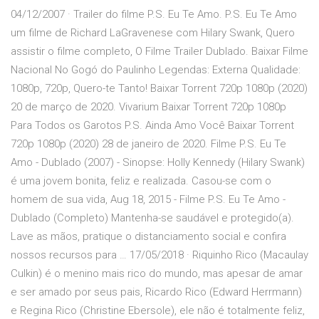
04/12/2007 · Trailer do filme P.S. Eu Te Amo. P.S. Eu Te Amo
um filme de Richard LaGravenese com Hilary Swank, Quero
assistir o filme completo, O Filme Trailer Dublado. Baixar Filme
Nacional No Gogó do Paulinho Legendas: Externa Qualidade:
1080p, 720p, Quero-te Tanto! Baixar Torrent 720p 1080p (2020)
20 de março de 2020. Vivarium Baixar Torrent 720p 1080p
Para Todos os Garotos P.S. Ainda Amo Você Baixar Torrent
720p 1080p (2020) 28 de janeiro de 2020. Filme P.S. Eu Te
Amo - Dublado (2007) - Sinopse: Holly Kennedy (Hilary Swank)
é uma jovem bonita, feliz e realizada. Casou-se com o
homem de sua vida, Aug 18, 2015 - Filme P.S. Eu Te Amo -
Dublado (Completo) Mantenha-se saudável e protegido(a).
Lave as mãos, pratique o distanciamento social e confira
nossos recursos para … 17/05/2018 · Riquinho Rico (Macaulay
Culkin) é o menino mais rico do mundo, mas apesar de amar
e ser amado por seus pais, Ricardo Rico (Edward Herrmann)
e Regina Rico (Christine Ebersole), ele não é totalmente feliz,