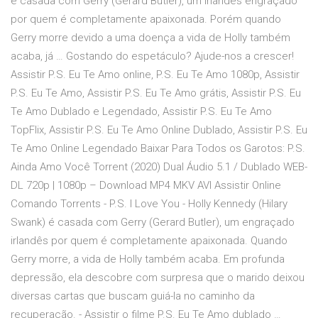
é casada com Gerry (Gerard Butler), um irlandês engraçado
por quem é completamente apaixonada. Porém quando
Gerry morre devido a uma doença a vida de Holly também
acaba, já … Gostando do espetáculo? Ajude-nos a crescer!
Assistir P.S. Eu Te Amo online, P.S. Eu Te Amo 1080p, Assistir
P.S. Eu Te Amo, Assistir P.S. Eu Te Amo grátis, Assistir P.S. Eu
Te Amo Dublado e Legendado, Assistir P.S. Eu Te Amo
TopFlix, Assistir P.S. Eu Te Amo Online Dublado, Assistir P.S. Eu
Te Amo Online Legendado Baixar Para Todos os Garotos: P.S.
Ainda Amo Você Torrent (2020) Dual Áudio 5.1 / Dublado WEB-
DL 720p | 1080p – Download MP4 MKV AVI Assistir Online
Comando Torrents - P.S. I Love You - Holly Kennedy (Hilary
Swank) é casada com Gerry (Gerard Butler), um engraçado
irlandês por quem é completamente apaixonada. Quando
Gerry morre, a vida de Holly também acaba. Em profunda
depressão, ela descobre com surpresa que o marido deixou
diversas cartas que buscam guiá-la no caminho da
recuperação. - Assistir o filme P.S. Eu Te Amo dublado …