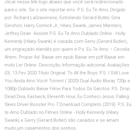
clicar nesse link logo abaixo que você será redirecionado
para o site. Se o site reportar erro P.S. Eu Te Amo, Dirigido
por: Richard LaGravenese, Estrelando Gerard Butler, Gina
Gershon, Harry Connick Jr., Hilary Swank, James Marsters,
Jeffrey Dean Assistir P.S. Eu Te Amo Dublado Online - Holly
Kennedy (Hilary Swank) é casada com Gerry (Gerard Butler),
um engraçado irlandês por quem é P.s. Eu Te Amo – Cecelia
Ahern. Proper Ad. Baixar em epub Baixar em pdf Baixar em
mobi Ler Online. Descrição; Informação adicional; Avaliações
(0) 13 Fev 2020 Título Original: To All the Boys: P.S. I Still Love
You Ainda Amo Você Torrent ( 2020) Dual Áudio Bluray 720p e
1080p Dublado Baixar Filme Para Todos Os Garotos: PS. Drop
Dead Diva, Eastwick, Eleventh Hour, Eu Conheci Jesus, Falling
Skies Driver Booster Pro 7 Download Completo (2019). P.S. Eu
te Amo Dublado no Filmes Online - Holly Kennedy (Hilary
Swank) e Gerry (Gerard Butler) são casados e se amam
muito,um casamentos dos sonhos.