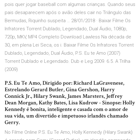
pois quer jogar baseball com algumas crianças. Quando seus
pais desaparecem após o avião deles cair no Triângulo das
Bermudas, Riquinho suspeita … 28/01/2018 · Baixar Filme Os
Infratores Torrent Dublado, Legendado, Dual Áudio, 1080p,
720p, MKV, MP4 Completo Download Lawless Na década de
30, em plena Lei Seca, os i. Baixar Filme Os Infratores Torrent
Dublado, Legendado, Dual Áudio, P.S. Eu te Amo (2007)
Torrent Dublado e Legendado. Dub e Leg 2009. 6.5. A Trilha
(2009)
P.S. Eu Te Amo, Dirigido por: Richard LaGravenese,
Estrelando Gerard Butler, Gina Gershon, Harry
Connick Jr., Hilary Swank, James Marsters, Jeffrey
Dean Morgan, Kathy Bates, Lisa Kudrow - Sinopse: Holly
Kennedy é bonita, inteligente e casada com o amor de
sua vida, um divertido e impetuoso irlandês chamado
Gerry.
No Filme Online P.S. Eu Te Amo, Holly Kennedy (Hilary Swank)