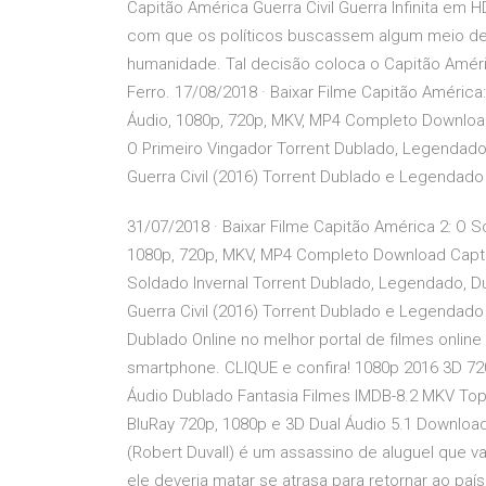
Capitão América Guerra Civil Guerra Infinita em 
com que os políticos buscassem algum meio de c
humanidade. Tal decisão coloca o Capitão Amér
Ferro. 17/08/2018 · Baixar Filme Capitão América
Áudio, 1080p, 720p, MKV, MP4 Completo Download 
O Primeiro Vingador Torrent Dublado, Legendado
Guerra Civil (2016) Torrent Dublado e Legendado
31/07/2018 · Baixar Filme Capitão América 2: O S
1080p, 720p, MKV, MP4 Completo Download Captai
Soldado Invernal Torrent Dublado, Legendado, D
Guerra Civil (2016) Torrent Dublado e Legendado 2
Dublado Online no melhor portal de filmes onlin
smartphone. CLIQUE e confira! 1080p 2016 3D 72
Áudio Dublado Fantasia Filmes IMDB-8.2 MKV Top-
BluRay 720p, 1080p e 3D Dual Áudio 5.1 Download 
(Robert Duvall) é um assassino de aluguel que va
ele deveria matar se atrasa para retornar ao pa