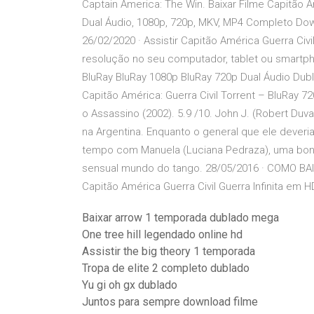
Captain America: The Win. Baixar Filme Capitão 
Dual Áudio, 1080p, 720p, MKV, MP4 Completo Dow
26/02/2020 · Assistir Capitão América Guerra Civi
resolução no seu computador, tablet ou smartph
BluRay BluRay 1080p BluRay 720p Dual Áudio Dub
Capitão América: Guerra Civil Torrent – BluRay 
o Assassino (2002). 5.9 /10. John J. (Robert Duva
na Argentina. Enquanto o general que ele deveria
tempo com Manuela (Luciana Pedraza), uma bonit
sensual mundo do tango. 28/05/2016 · COMO BAIX
Capitão América Guerra Civil Guerra Infinita em 
Baixar arrow 1 temporada dublado mega
One tree hill legendado online hd
Assistir the big theory 1 temporada
Tropa de elite 2 completo dublado
Yu gi oh gx dublado
Juntos para sempre download filme