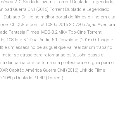
América 2: O Soldado Invernal Torrent Dublado, Legendado,
nload Guerra Civil (2016) Torrent Dublado e Legendado
l - Dublado Online no melhor portal de filmes online em alta
one. CLIQUE e confira! 1080p 2016 3D 720p Ação Aventura
lado Fantasia Filmes IMDB-8.2 MKV Top-Cine Torrent
720p, 1080p e 3D Dual Áudio 5.1 Download (2016) O Tango e
ll) é um assassino de aluguel que vai realizar um trabalho
 matar se atrasa para retornar ao país, John passa o
a dançarina que se torna sua professora e o guia para o
AR Capitão América Guerra Civil (2016) Link do Filme
HD 1080p Dublado PT-BR (Torrent)