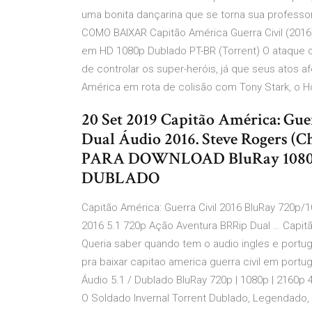
uma bonita dançarina que se torna sua professor
COMO BAIXAR Capitão América Guerra Civil (2016) 
em HD 1080p Dublado PT-BR (Torrent) O ataque 
de controlar os super-heróis, já que seus atos 
América em rota de colisão com Tony Stark, o 
20 Set 2019 Capitão América: Gue
Dual Áudio 2016. Steve Rogers (C
PARA DOWNLOAD BluRay 1080p 
DUBLADO
Capitão América: Guerra Civil 2016 BluRay 720p/
2016 5.1 720p Ação Aventura BRRip Dual … Capit
Queria saber quando tem o audio ingles e portug
pra baixar capitao america guerra civil em port
Áudio 5.1 / Dublado BluRay 720p | 1080p | 2160p 
O Soldado Invernal Torrent Dublado, Legendado,