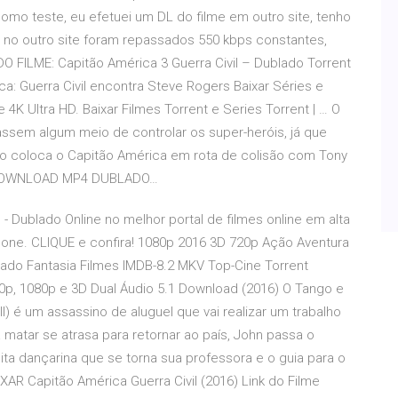
como teste, eu efetuei um DL do filme em outro site, tenho
l, no outro site foram repassados 550 kbps constantes,
O FILME: Capitão América 3 Guerra Civil – Dublado Torrent
a: Guerra Civil encontra Steve Rogers Baixar Séries e
4K Ultra HD. Baixar Filmes Torrent e Series Torrent | … O
assem algum meio de controlar os super-heróis, já que
ão coloca o Capitão América em rota de colisão com Tony
o. DOWNLOAD MP4 DUBLADO…
l - Dublado Online no melhor portal de filmes online em alta
one. CLIQUE e confira! 1080p 2016 3D 720p Ação Aventura
lado Fantasia Filmes IMDB-8.2 MKV Top-Cine Torrent
720p, 1080p e 3D Dual Áudio 5.1 Download (2016) O Tango e
ll) é um assassino de aluguel que vai realizar um trabalho
 matar se atrasa para retornar ao país, John passa o
a dançarina que se torna sua professora e o guia para o
AR Capitão América Guerra Civil (2016) Link do Filme