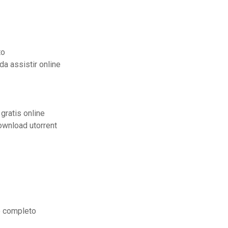
to
a assistir online
gratis online
ownload utorrent
o completo