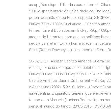
as opções disponibilizadas para o torrent. Olha 
5 MB disponibilizado de velocidade aqui no loca
porém aqui não estou tento resposta. SINOPSE D
BluRay 720p / 1080p Dual Áudio – “Capitão Améric
Filmes Torrent Dublados em BluRay 720p, 1080p e 
ataque de Ultron fez com que os políticos busc
seus atos afetam toda a humanidade. Tal decis
Stark (Robert Downey Jr.), o Homem de Ferr
26/02/2020 · Assistir Capitão América Guerra Civi
resolução no seu computador, tablet ou smartph
BluRay BluRay 1080p BluRay 720p Dual Áudio Dub
Capitão América: Guerra Civil Torrent – BluRay 
o Assassino (2002). 5.9 /10. John J. (Robert Duva
na Argentina. Enquanto o general que ele deveria
tempo com Manuela (Luciana Pedraza), uma bonit
sensual mundo do tango. 28/05/2016 · COMO BAIX