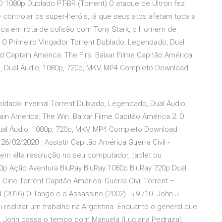
HD 1080p Dublado PT-BR (Torrent) O ataque de Ultron fez
ontrolar os super-heróis, já que seus atos afetam toda a
ica em rota de colisão com Tony Stark, o Homem de
: O Primeiro Vingador Torrent Dublado, Legendado, Dual
Captain America: The Firs. Baixar Filme Capitão América:
, Dual Áudio, 1080p, 720p, MKV, MP4 Completo Download
oldado Invernal Torrent Dublado, Legendado, Dual Áudio,
n America: The Win. Baixar Filme Capitão América 2: O
ual Áudio, 1080p, 720p, MKV, MP4 Completo Download
6/02/2020 · Assistir Capitão América Guerra Civil -
e em alta resolução no seu computador, tablet ou
0p Ação Aventura BluRay BluRay 1080p BluRay 720p Dual
Cine Torrent Capitão América: Guerra Civil Torrent –
(2016) O Tango e o Assassino (2002). 5.9 /10. John J.
i realizar um trabalho na Argentina. Enquanto o general que
ís, John passa o tempo com Manuela (Luciana Pedraza),