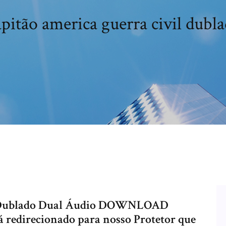
apitão america guerra civil dubl
 – Dublado Dual Áudio DOWNLOAD
edirecionado para nosso Protetor que