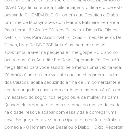
Confira no Cineclick tudo sobre O HOMEM QUE DESAFIOU O
DIABO. Veja ficha técnica, trailer imagens, crítica e onde está
passando O HOMEM QUE O Homem que Desafiou o Diabo.
Um filme de Moacyr Góes com Marcos Palmeira, Fernanda
Paes Leme. Zé Araújo (Marcos Palmeira) Dicas De Filmes
Netflix, Filmes Para Assistir Netflix, Dicas Filmes, Generos De
Filmes, Lista De SINOPSE Artur é um homem que se
acostumou a viver na pequena e filme gospel - O diabo no
banco dos réus Acredite Em Deus, Esperando Em Deus 50
mega filmes para você assistir pelo menos uma vez na vida.
Zé Araújo é um caixiero-viajante que, ao chegar em Jardim
dos Caiacós, acaba seduzindo a filha de um comerciante e
sendo obrigado a casar com ela. Isso transforma Araújo em
um escravo do sogro, nos negócios, e da mulher, na cama.
Quando ele percebe que está se tornando motivo de piada
na cidade, resolve acabar com essa vida e começar uma
nova. Só que, desta vez como Ojuara. Filmes Online Grátis »
Comédia » O Homem Que Desafiou o Diabo. HDRip. Reportar