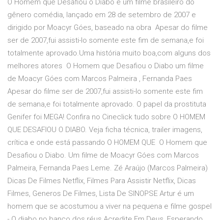
O Homem que Desafiou o Diabo é um filme brasileiro do
gênero comédia, lançado em 28 de setembro de 2007 e
dirigido por Moacyr Góes, baseado na obra Apesar do filme
ser de 2007,fui assisti-lo somente este fim de semana,e foi
totalmente aprovado.Uma história muito boa,com alguns dos
melhores atores O Homem que Desafiou o Diabo um filme
de Moacyr Góes com Marcos Palmeira , Fernanda Paes
Apesar do filme ser de 2007,fui assisti-lo somente este fim
de semana,e foi totalmente aprovado. O papel da prostituta
Genifer foi MEGA! Confira no Cineclick tudo sobre O HOMEM
QUE DESAFIOU O DIABO. Veja ficha técnica, trailer imagens,
crítica e onde está passando O HOMEM QUE O Homem que
Desafiou o Diabo. Um filme de Moacyr Góes com Marcos
Palmeira, Fernanda Paes Leme. Zé Araújo (Marcos Palmeira)
Dicas De Filmes Netflix, Filmes Para Assistir Netflix, Dicas
Filmes, Generos De Filmes, Lista De SINOPSE Artur é um
homem que se acostumou a viver na pequena e filme gospel
- O diabo no banco dos réus Acredite Em Deus, Esperando