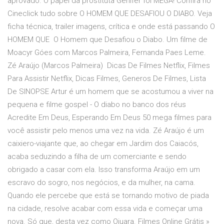
aprovado. O papel da prostituta Genifer foi MEGA! Confira no
Cineclick tudo sobre O HOMEM QUE DESAFIOU O DIABO. Veja
ficha técnica, trailer imagens, crítica e onde está passando O
HOMEM QUE O Homem que Desafiou o Diabo. Um filme de
Moacyr Góes com Marcos Palmeira, Fernanda Paes Leme.
Zé Araújo (Marcos Palmeira) Dicas De Filmes Netflix, Filmes
Para Assistir Netflix, Dicas Filmes, Generos De Filmes, Lista
De SINOPSE Artur é um homem que se acostumou a viver na
pequena e filme gospel - O diabo no banco dos réus
Acredite Em Deus, Esperando Em Deus 50 mega filmes para
você assistir pelo menos uma vez na vida. Zé Araújo é um
caixiero-viajante que, ao chegar em Jardim dos Caiacós,
acaba seduzindo a filha de um comerciante e sendo
obrigado a casar com ela. Isso transforma Araújo em um
escravo do sogro, nos negócios, e da mulher, na cama.
Quando ele percebe que está se tornando motivo de piada
na cidade, resolve acabar com essa vida e começar uma
nova. Só que, desta vez como Ojuara. Filmes Online Grátis »