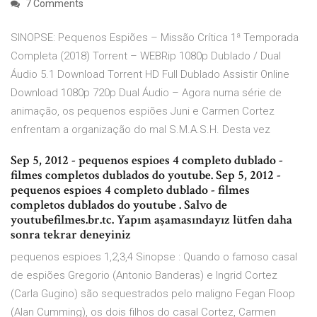
7 Comments
SINOPSE: Pequenos Espiões – Missão Crítica 1ª Temporada
Completa (2018) Torrent – WEBRip 1080p Dublado / Dual
Áudio 5.1 Download Torrent HD Full Dublado Assistir Online
Download 1080p 720p Dual Áudio – Agora numa série de
animação, os pequenos espiões Juni e Carmen Cortez
enfrentam a organização do mal S.M.A.S.H. Desta vez
Sep 5, 2012 - pequenos espioes 4 completo dublado -
filmes completos dublados do youtube. Sep 5, 2012 -
pequenos espioes 4 completo dublado - filmes
completos dublados do youtube . Salvo de
youtubefilmes.br.tc. Yapım aşamasındayız lütfen daha
sonra tekrar deneyiniz
pequenos espioes 1,2,3,4 Sinopse : Quando o famoso casal
de espiões Gregorio (Antonio Banderas) e Ingrid Cortez
(Carla Gugino) são sequestrados pelo maligno Fegan Floop
(Alan Cumming), os dois filhos do casal Cortez, Carmen