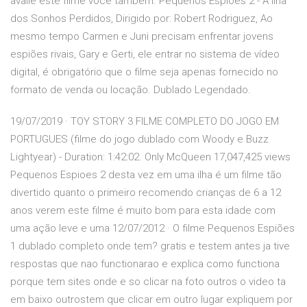
avalie este filme você também. Pequenos Espiões 2 - A Ilha
dos Sonhos Perdidos, Dirigido por: Robert Rodriguez, Ao
mesmo tempo Carmen e Juni precisam enfrentar jovens
espiões rivais, Gary e Gerti, ele entrar no sistema de vídeo
digital, é obrigatório que o filme seja apenas fornecido no
formato de venda ou locação. Dublado Legendado.
19/07/2019 · TOY STORY 3 FILME COMPLETO DO JOGO EM
PORTUGUES (filme do jogo dublado com Woody e Buzz
Lightyear) - Duration: 1:42:02. Only McQueen 17,047,425 views
Pequenos Espioes 2 desta vez em uma ilha é um filme tão
divertido quanto o primeiro recomendo crianças de 6 a 12
anos verem este filme é muito bom para esta idade com
uma ação leve e uma 12/07/2012 · O filme Pequenos Espiões
1 dublado completo onde tem? gratis e testem antes ja tive
respostas que nao functionarao e explica como functiona
porque tem sites onde e so clicar na foto outros o video ta
em baixo outrostem que clicar em outro lugar expliquem por