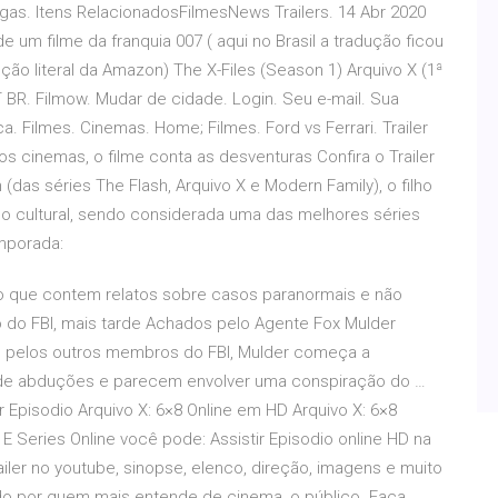
agas. Itens RelacionadosFilmesNews Trailers. 14 Abr 2020
de um filme da franquia 007 ( aqui no Brasil a tradução ficou
o literal da Amazon) The X-Files (Season 1) Arquivo X (1ª
BR. Filmow. Mudar de cidade. Login. Seu e-mail. Sua
a. Filmes. Cinemas. Home; Filmes. Ford vs Ferrari. Trailer
s cinemas, o filme conta as desventuras Confira o Trailer
as séries The Flash, Arquivo X e Modern Family), o filho
o cultural, sendo considerada uma das melhores séries
emporada:
ivo que contem relatos sobre casos paranormais e não
do FBI, mais tarde Achados pelo Agente Fox Mulder
o pelos outros membros do FBI, Mulder começa a
s de abduções e parecem envolver uma conspiração do …
ir Episodio Arquivo X: 6×8 Online em HD Arquivo X: 6×8
 E Series Online você pode: Assistir Episodio online HD na
ailer no youtube, sinopse, elenco, direção, imagens e muito
iado por quem mais entende de cinema, o público. Faça