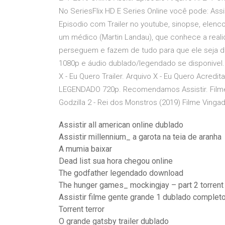
No SeriesFlix HD E Series Online você pode: Assis
Episodio com Trailer no youtube, sinopse, elenc
um médico (Martin Landau), que conhece a realid
perseguem e fazem de tudo para que ele seja de
1080p e áudio dublado/legendado se disponivel. 
X - Eu Quero Trailer. Arquivo X - Eu Quero Acre
LEGENDADO 720p. Recomendamos Assistir. Filme
Godzilla 2 - Rei dos Monstros (2019) Filme Vingad
Assistir all american online dublado
Assistir millennium_ a garota na teia de aranha
A mumia baixar
Dead list sua hora chegou online
The godfather legendado download
The hunger games_ mockingjay – part 2 torrent
Assistir filme gente grande 1 dublado completo
Torrent terror
O grande gatsby trailer dublado