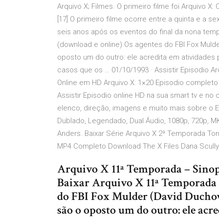
Arquivo X; Filmes. O primeiro filme foi Arquivo X:
[17] O primeiro filme ocorre entre a quinta e a 
seis anos após os eventos do final da nona tem
(download e online) Os agentes do FBI Fox Mulde
oposto um do outro: ele acredita em atividades 
casos que os … 01/10/1993 · Assistir Episodio Arq
Online em HD Arquivo X: 1×20 Episodio completo o
Assistir Episodio online HD na sua smart tv e no 
elenco, direção, imagens e muito mais sobre o E
Dublado, Legendado, Dual Áudio, 1080p, 720p, MK
Anders. Baixar Série Arquivo X 2ª Temporada Tor
MP4 Completo Download The X Files Dana Scully 
Arquivo X 11ª Temporada – Sinops
Baixar Arquivo X 11ª Temporada 
do FBI Fox Mulder (David Duchov
são o oposto um do outro: ele acr