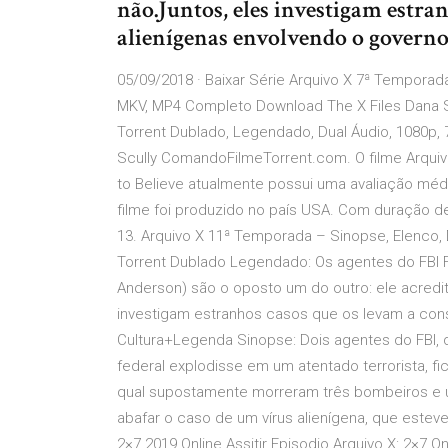
não.Juntos, eles investigam estra
alienígenas envolvendo o governo
05/09/2018 · Baixar Série Arquivo X 7ª Temporad
MKV, MP4 Completo Download The X Files Dana Scu
Torrent Dublado, Legendado, Dual Áudio, 1080p,
Scully ComandoFilmeTorrent.com. O filme Arquivo 
to Believe atualmente possui uma avaliação médi
filme foi produzido no país USA. Com duração de
13. Arquivo X 11ª Temporada – Sinopse, Elenco, 
Torrent Dublado Legendado: Os agentes do FBI Fo
Anderson) são o oposto um do outro: ele acredit
investigam estranhos casos que os levam a cons
Cultura+Legenda Sinopse: Dois agentes do FBI, q
federal explodisse em um atentado terrorista, 
qual supostamente morreram três bombeiros e um
abafar o caso de um vírus alienígena, que esteve
2×7 2019 Online Assitir Episodio Arquivo X: 2×7 O