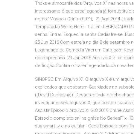
Tricks e almoxarife dos “Arquivos X” nas horas v
Interessante é que essa legenda já foi subtítulo 
como “Moscou Contra 007”), 21 Ago 2014 (Traduçã
Temporada) We're Here - Trailer - LEGENDADO PT 
senha. Entrar. Esqueci a senha Cadastre-se. Busc
25 Jun 2016 Com estreia no dia 8 de setembro no
Legendado da Comédia Virei um Gato com Kevin (d
do empresário. 24 Jan 2016 Arquivo X é um marc
de ficção Confira o trailer legendado da nova t
SINOPSE: Em 'Arquivo X'. O arquivo X é um arqu
explicados que acabaram Guardados no subsolo 
((David Duchovny)) .Desacreditado e debochad
investigar esses arquivos X, que contém caso
Assistir Episodio Arquivo X: 6×8 2019 Online Assit
Episodio completo online grátis No SeriesFlix HD
sua smart tv e no celular - Cada Episodio com Tr
mais sobre o Episodio . Arquivo X: O Filme aval