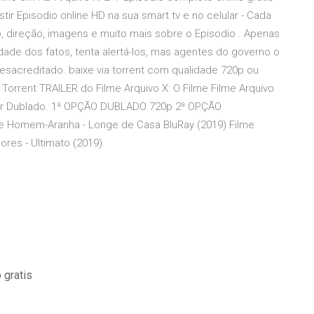
tir Episodio online HD na sua smart tv e no celular - Cada
o, direção, imagens e muito mais sobre o Episodio . Apenas
ade dos fatos, tenta alertá-los, mas agentes do governo o
sacreditado. baixe via torrent com qualidade 720p ou
Torrent TRAILER do Filme Arquivo X: O Filme Filme Arquivo
ditar Dublado. 1ª OPÇÃO DUBLADO 720p 2ª OPÇÃO
 Homem-Aranha - Longe de Casa BluRay (2019) Filme
ores - Ultimato (2019)
 gratis