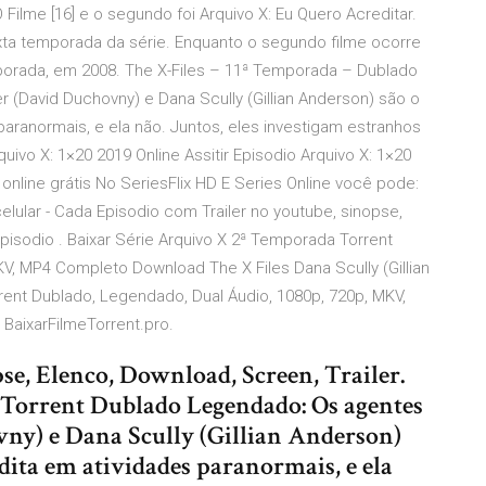
 O Filme [16] e o segundo foi Arquivo X: Eu Quero Acreditar.
sexta temporada da série. Enquanto o segundo filme ocorre
porada, em 2008. The X-Files – 11ª Temporada – Dublado
r (David Duchovny) e Dana Scully (Gillian Anderson) são o
paranormais, e ela não. Juntos, eles investigam estranhos
uivo X: 1×20 2019 Online Assitir Episodio Arquivo X: 1×20
nline grátis No SeriesFlix HD E Series Online você pode:
celular - Cada Episodio com Trailer no youtube, sinopse,
pisodio . Baixar Série Arquivo X 2ª Temporada Torrent
V, MP4 Completo Download The X Files Dana Scully (Gillian
rent Dublado, Legendado, Dual Áudio, 1080p, 720p, MKV,
BaixarFilmeTorrent.pro.
e, Elenco, Download, Screen, Trailer.
Torrent Dublado Legendado: Os agentes
ny) e Dana Scully (Gillian Anderson)
edita em atividades paranormais, e ela