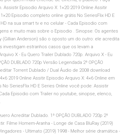
Assistir Episodio Arquivo X: 1×20 2019 Online Assitir
 1×20 Episodio completo online grátis No SeriesFlix HD E
e HD na sua smart tv e no celular - Cada Episodio com
agens e muito mais sobre o Episodio . Sinopse: Os agentes
 (Gillian Anderson) são o oposto um do outro: ele acredita
es investigam estranhos casos que os levam a
quivo X - Eu Quero Trailer Dublado 720p. Arquivo X - Eu
 OPÇÃO DUBLADO 720p Versão Legendada 2ª OPÇÃO
editar Torrent Dublado / Dual Áudio de 2008 download
4×6 2019 Online Assitir Episodio Arquivo X: 4×6 Online em
s No SeriesFlix HD E Series Online você pode: Assistir
- Cada Episodio com Trailer no youtube, sinopse, elenco,
.
Eu Quero Acreditar Dublado. 1ª OPÇÃO DUBLADO 720p 2ª
. Filme Homem-Aranha - Longe de Casa BluRay (2019)
Vingadores - Ultimato (2019) 1998 - Melhor série dramática -