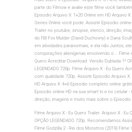
parte do Filmow e avalie este filme você também. 
Episodio Arquivo X: 1×20 Online em HD Arquivo X:
Series Online você pode: Assistir Episodio onlin
Trailer no youtube, sinopse, elenco, direção, im
do FBI Fox Mulder (David Duchovny) e Dana Scully
em atividades paranormais, e ela não.Juntos, el
conspirações alienígenas envolvendo o … Filme Ar
Quero Acreditar Download. Versão Dublada 1ª
LEGENDADO 720p. Filme Arquivo X - Eu Quero Acr
com qualidade 720p. Assistir Episodio Arquivo X: 
HD Arquivo X: 4×6 Episodio completo online gráti
Episodio online HD na sua smart tv e no celular 
direção, imagens e muito mais sobre o Episodio 
Filme Arquivo X - Eu Quero Trailer. Arquivo X - 
OPÇÃO LEGENDADO 720p. Recomendamos Assistir
Filme Godzilla 2 - Rei dos Monstros (2019) Filme 