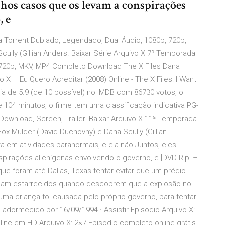
nhos casos que os levam a conspirações
, e
a Torrent Dublado, Legendado, Dual Áudio, 1080p, 720p,
lly (Gillian Anders. Baixar Série Arquivo X 7ª Temporada
 720p, MKV, MP4 Completo Download The X Files Dana
X – Eu Quero Acreditar (2008) Online - The X Files: I Want
a de 5.9 (de 10 possível) no IMDB com 86730 votos, o
 104 minutos, o filme tem uma classificação indicativa PG-
Download, Screen, Trailer. Baixar Arquivo X 11ª Temporada
x Mulder (David Duchovny) e Dana Scully (Gillian
a em atividades paranormais, e ela não.Juntos, eles
pirações alienígenas envolvendo o governo, e [DVD-Rip] –
ue foram até Dallas, Texas tentar evitar que um prédio
ficam estarrecidos quando descobrem que a explosão no
a criança foi causada pelo próprio governo, para tentar
 adormecido por 16/09/1994 · Assistir Episodio Arquivo X:
nline em HD Arquivo X: 2×7 Episodio completo online grátis