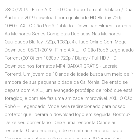
28/07/2019 · Filme A.X.L. - O Cão Robô Torrent Dublado / Dual
Áudio de 2019 download com qualidade HD BluRay 720p
1080p. AXL O Cão Robô Dublado - Download Filmes Torrents
As Melhores Series Completas Dubladas Nas Melhores
Qualidades BluRay, 720p, 1080p, 4k Tudo Online Com Mega
Download. 05/01/2019 · Filme A.X.L. - O Cão Robô Legendado
Torrent (2018) em 1080p / 720p / Bluray / Full HD / HD
Download nos formatos MP4 [BAIXAR GRÁTIS - Lacraia
Torrent]. Um jovem de 18 anos de idade busca um meio de ir
embora de sua pequena cidade da Califórnia. Ele então se
depara com A.X.L., um avançado protótipo de robô que está
foragido, e com ele faz uma amizade improvável. AXL: O Cão
Robô – Legendado. Você será redirecionado para nosso
protetor que liberará o download logo em seguida. Gostou?
Deixe seu comentário. Deixe uma resposta Cancelar
resposta. O seu endereço de e-mail não será publicado.
Campos obrigatórios são marcados com * Comentário.