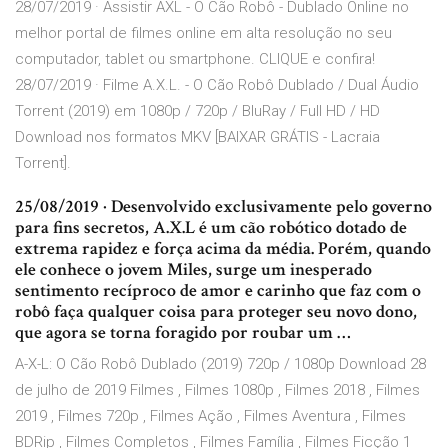
28/07/2019 · Assistir AXL - O Cão Robô - Dublado Online no
melhor portal de filmes online em alta resolução no seu
computador, tablet ou smartphone. CLIQUE e confira!
28/07/2019 · Filme A.X.L. - O Cão Robô Dublado / Dual Áudio
Torrent (2019) em 1080p / 720p / BluRay / Full HD / HD
Download nos formatos MKV [BAIXAR GRÁTIS - Lacraia
Torrent].
25/08/2019 · Desenvolvido exclusivamente pelo governo
para fins secretos, A.X.L é um cão robótico dotado de
extrema rapidez e força acima da média. Porém, quando
ele conhece o jovem Miles, surge um inesperado
sentimento recíproco de amor e carinho que faz com o
robô faça qualquer coisa para proteger seu novo dono,
que agora se torna foragido por roubar um …
A-X-L: O Cão Robô Dublado (2019) 720p / 1080p Download 28
de julho de 2019 Filmes , Filmes 1080p , Filmes 2018 , Filmes
2019 , Filmes 720p , Filmes Ação , Filmes Aventura , Filmes
BDRip , Filmes Completos , Filmes Família , Filmes Ficção 1