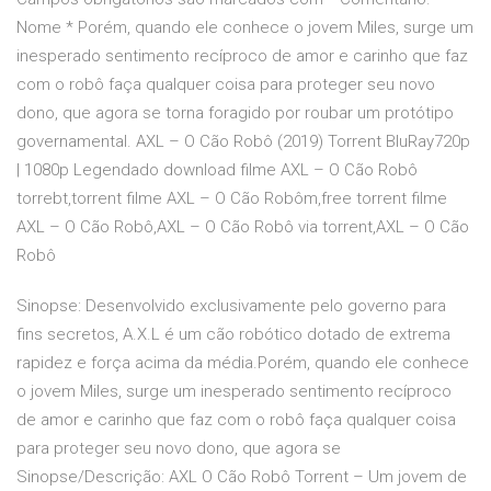
Nome * Porém, quando ele conhece o jovem Miles, surge um
inesperado sentimento recíproco de amor e carinho que faz
com o robô faça qualquer coisa para proteger seu novo
dono, que agora se torna foragido por roubar um protótipo
governamental. AXL – O Cão Robô (2019) Torrent BluRay720p
| 1080p Legendado download filme AXL – O Cão Robô
torrebt,torrent filme AXL – O Cão Robôm,free torrent filme
AXL – O Cão Robô,AXL – O Cão Robô via torrent,AXL – O Cão
Robô
Sinopse: Desenvolvido exclusivamente pelo governo para
fins secretos, A.X.L é um cão robótico dotado de extrema
rapidez e força acima da média.Porém, quando ele conhece
o jovem Miles, surge um inesperado sentimento recíproco
de amor e carinho que faz com o robô faça qualquer coisa
para proteger seu novo dono, que agora se
Sinopse/Descrição: AXL O Cão Robô Torrent – Um jovem de