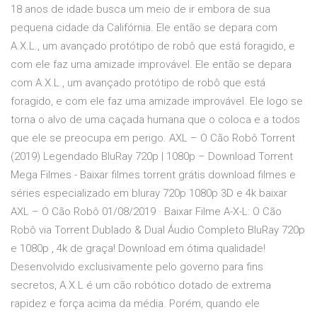
18 anos de idade busca um meio de ir embora de sua
pequena cidade da Califórnia. Ele então se depara com
A.X.L., um avançado protótipo de robô que está foragido, e
com ele faz uma amizade improvável. Ele então se depara
com A.X.L., um avançado protótipo de robô que está
foragido, e com ele faz uma amizade improvável. Ele logo se
torna o alvo de uma caçada humana que o coloca e a todos
que ele se preocupa em perigo. AXL – O Cão Robô Torrent
(2019) Legendado BluRay 720p | 1080p – Download Torrent
Mega Filmes - Baixar filmes torrent grátis download filmes e
séries especializado em bluray 720p 1080p 3D e 4k baixar
AXL – O Cão Robô 01/08/2019 · Baixar Filme A-X-L: O Cão
Robô via Torrent Dublado & Dual Áudio Completo BluRay 720p
e 1080p , 4k de graça! Download em ótima qualidade!
Desenvolvido exclusivamente pelo governo para fins
secretos, A.X.L é um cão robótico dotado de extrema
rapidez e força acima da média. Porém, quando ele