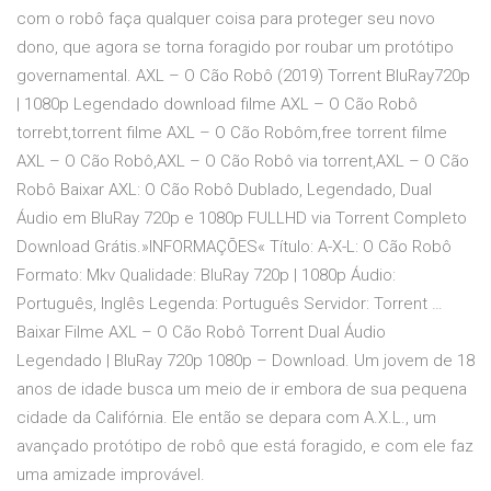
com o robô faça qualquer coisa para proteger seu novo
dono, que agora se torna foragido por roubar um protótipo
governamental. AXL – O Cão Robô (2019) Torrent BluRay720p
| 1080p Legendado download filme AXL – O Cão Robô
torrebt,torrent filme AXL – O Cão Robôm,free torrent filme
AXL – O Cão Robô,AXL – O Cão Robô via torrent,AXL – O Cão
Robô Baixar AXL: O Cão Robô Dublado, Legendado, Dual
Áudio em BluRay 720p e 1080p FULLHD via Torrent Completo
Download Grátis.»INFORMAÇÕES« Título: A-X-L: O Cão Robô
Formato: Mkv Qualidade: BluRay 720p | 1080p Áudio:
Português, Inglês Legenda: Português Servidor: Torrent …
Baixar Filme AXL – O Cão Robô Torrent Dual Áudio
Legendado | BluRay 720p 1080p – Download. Um jovem de 18
anos de idade busca um meio de ir embora de sua pequena
cidade da Califórnia. Ele então se depara com A.X.L., um
avançado protótipo de robô que está foragido, e com ele faz
uma amizade improvável.