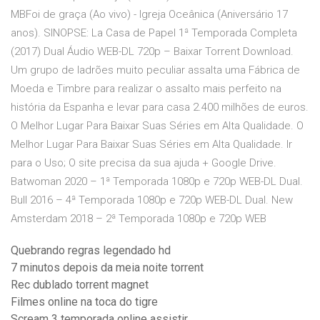
MBFoi de graça (Ao vivo) - Igreja Oceânica (Aniversário 17
anos). SINOPSE: La Casa de Papel 1ª Temporada Completa
(2017) Dual Áudio WEB-DL 720p – Baixar Torrent Download.
Um grupo de ladrões muito peculiar assalta uma Fábrica de
Moeda e Timbre para realizar o assalto mais perfeito na
história da Espanha e levar para casa 2.400 milhões de euros.
O Melhor Lugar Para Baixar Suas Séries em Alta Qualidade. O
Melhor Lugar Para Baixar Suas Séries em Alta Qualidade. Ir
para o Uso; O site precisa da sua ajuda + Google Drive.
Batwoman 2020 – 1ª Temporada 1080p e 720p WEB-DL Dual.
Bull 2016 – 4ª Temporada 1080p e 720p WEB-DL Dual. New
Amsterdam 2018 – 2ª Temporada 1080p e 720p WEB
Quebrando regras legendado hd
7 minutos depois da meia noite torrent
Rec dublado torrent magnet
Filmes online na toca do tigre
Scream 3 temporada online assistir