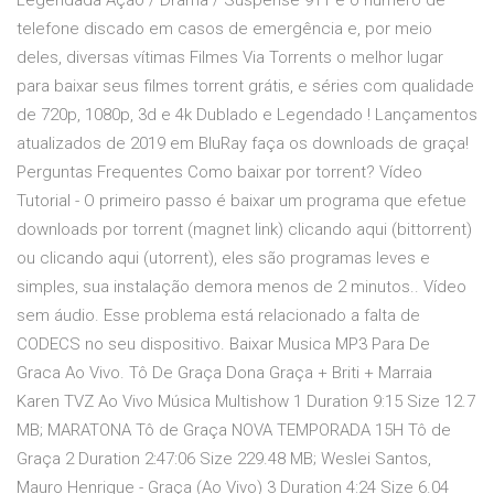
Legendada Ação / Drama / Suspense 911 é o número de
telefone discado em casos de emergência e, por meio
deles, diversas vítimas Filmes Via Torrents o melhor lugar
para baixar seus filmes torrent grátis, e séries com qualidade
de 720p, 1080p, 3d e 4k Dublado e Legendado ! Lançamentos
atualizados de 2019 em BluRay faça os downloads de graça!
Perguntas Frequentes Como baixar por torrent? Vídeo
Tutorial - O primeiro passo é baixar um programa que efetue
downloads por torrent (magnet link) clicando aqui (bittorrent)
ou clicando aqui (utorrent), eles são programas leves e
simples, sua instalação demora menos de 2 minutos.. Vídeo
sem áudio. Esse problema está relacionado a falta de
CODECS no seu dispositivo. Baixar Musica MP3 Para De
Graca Ao Vivo. Tô De Graça Dona Graça + Briti + Marraia
Karen TVZ Ao Vivo Música Multishow 1 Duration 9:15 Size 12.7
MB; MARATONA Tô de Graça NOVA TEMPORADA 15H Tô de
Graça 2 Duration 2:47:06 Size 229.48 MB; Weslei Santos,
Mauro Henrique - Graça (Ao Vivo) 3 Duration 4:24 Size 6.04