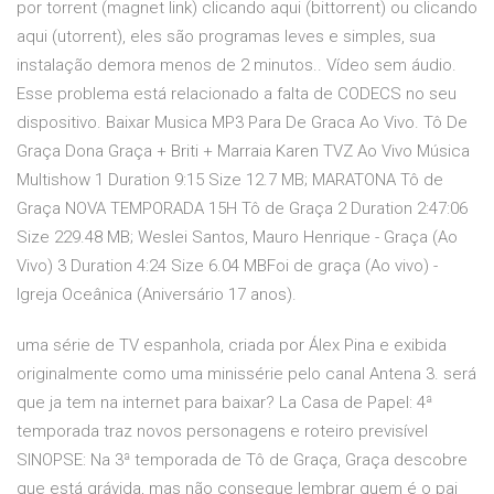
por torrent (magnet link) clicando aqui (bittorrent) ou clicando
aqui (utorrent), eles são programas leves e simples, sua
instalação demora menos de 2 minutos.. Vídeo sem áudio.
Esse problema está relacionado a falta de CODECS no seu
dispositivo. Baixar Musica MP3 Para De Graca Ao Vivo. Tô De
Graça Dona Graça + Briti + Marraia Karen TVZ Ao Vivo Música
Multishow 1 Duration 9:15 Size 12.7 MB; MARATONA Tô de
Graça NOVA TEMPORADA 15H Tô de Graça 2 Duration 2:47:06
Size 229.48 MB; Weslei Santos, Mauro Henrique - Graça (Ao
Vivo) 3 Duration 4:24 Size 6.04 MBFoi de graça (Ao vivo) -
Igreja Oceânica (Aniversário 17 anos).
uma série de TV espanhola, criada por Álex Pina e exibida
originalmente como uma minissérie pelo canal Antena 3. será
que ja tem na internet para baixar? La Casa de Papel: 4ª
temporada traz novos personagens e roteiro previsível
SINOPSE: Na 3ª temporada de Tô de Graça, Graça descobre
que está grávida, mas não consegue lembrar quem é o pai