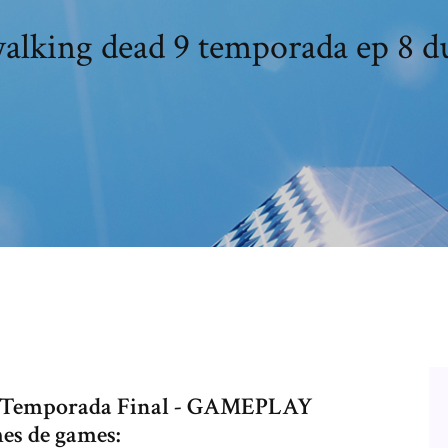
alking dead 9 temporada ep 8 d
A Temporada Final - GAMEPLAY
es de games: