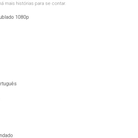
á mais histórias para se contar.
dublado 1080p
rtuguês
o
endado