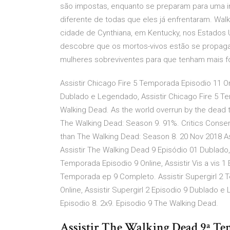
são impostas, enquanto se preparam para uma i
diferente de todas que eles já enfrentaram. Wa
cidade de Cynthiana, em Kentucky, nos Estados Un
descobre que os mortos-vivos estão se propaga
mulheres sobreviventes para que tenham mais f
Assistir Chicago Fire 5 Temporada Episodio 11 Onl
Dublado e Legendado, Assistir Chicago Fire 5 T
Walking Dead. As the world overrun by the dead ta
The Walking Dead: Season 9. 91%. Critics Consen
than The Walking Dead: Season 8. 20 Nov 2018 As
Assistir The Walking Dead 9 Episódio 01 Dublado, 
Temporada Episodio 9 Online, Assistir Vis a vis 1
Temporada ep 9 Completo. Assistir Supergirl 2 
Online, Assistir Supergirl 2 Episodio 9 Dublado 
Episodio 8. 2x9. Episodio 9 The Walking Dead.
Assistir The Walking Dead 9ª T