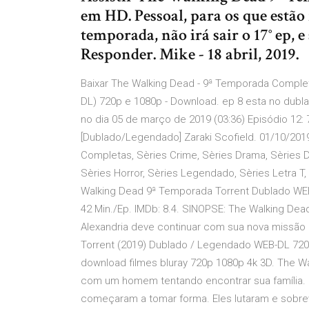
em HD. Pessoal, para os que estão 
temporada, não irá sair o 17° ep, e
Responder. Mike - 18 abril, 2019.
Baixar The Walking Dead - 9ª Temporada Complet
DL) 720p e 1080p - Download. ep 8 esta no dubl
no dia 05 de março de 2019 (03:36) Episódio 12
[Dublado/Legendado] Zaraki Scofield. 01/10/2019
Completas, Sèries Crime, Sèries Drama, Sèries Du
Sèries Horror, Sèries Legendado, Sèries Letra T
Walking Dead 9ª Temporada Torrent Dublado WEB-
42 Min./Ep. IMDb: 8.4. SINOPSE: The Walking Dea
Alexandria deve continuar com sua nova missã
Torrent (2019) Dublado / Legendado WEB-DL 720p 
download filmes bluray 720p 1080p 4k 3D. The W
com um homem tentando encontrar sua família. 
começaram a tomar forma. Eles lutaram e sobr