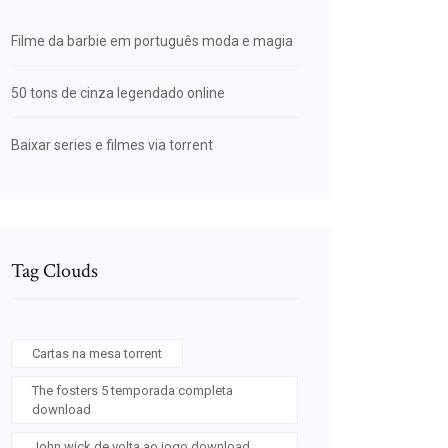
Filme da barbie em português moda e magia
50 tons de cinza legendado online
Baixar series e filmes via torrent
Tag Clouds
Cartas na mesa torrent
The fosters 5 temporada completa
download
John wick de volta ao jogo download