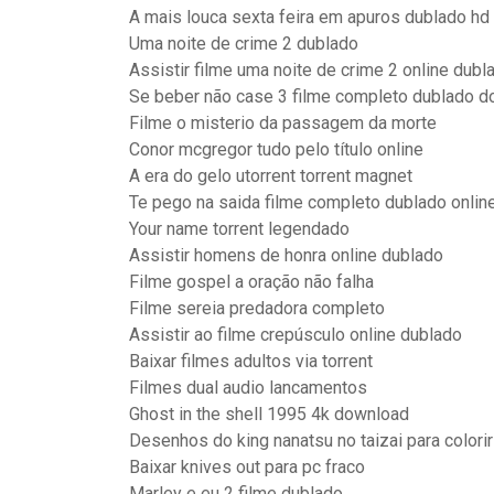
A mais louca sexta feira em apuros dublado hd
Uma noite de crime 2 dublado
Assistir filme uma noite de crime 2 online dubl
Se beber não case 3 filme completo dublado d
Filme o misterio da passagem da morte
Conor mcgregor tudo pelo título online
A era do gelo utorrent torrent magnet
Te pego na saida filme completo dublado onlin
Your name torrent legendado
Assistir homens de honra online dublado
Filme gospel a oração não falha
Filme sereia predadora completo
Assistir ao filme crepúsculo online dublado
Baixar filmes adultos via torrent
Filmes dual audio lancamentos
Ghost in the shell 1995 4k download
Desenhos do king nanatsu no taizai para colorir
Baixar knives out para pc fraco
Marley e eu 2 filme dublado