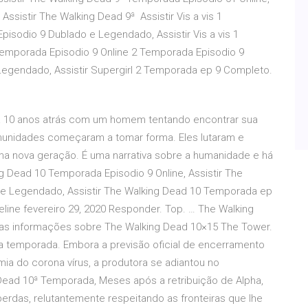
Assistir The Walking Dead 9ª Assistir Vis a vis 1
 Episodio 9 Dublado e Legendado, Assistir Vis a vis 1
Temporada Episodio 9 Online 2 Temporada Episodio 9
e Legendado, Assistir Supergirl 2 Temporada ep 9 Completo.
a 10 anos atrás com um homem tentando encontrar sua
omunidades começaram a tomar forma. Eles lutaram e
a nova geração. É uma narrativa sobre a humanidade e há
ing Dead 10 Temporada Episodio 9 Online, Assistir The
e Legendado, Assistir The Walking Dead 10 Temporada ep
line fevereiro 29, 2020 Responder. Top. … The Walking
s as informações sobre The Walking Dead 10×15 The Tower.
da temporada. Embora a previsão oficial de encerramento
mia do corona vírus, a produtora se adiantou no
Dead 10ª Temporada, Meses após a retribuição de Alpha,
erdas, relutantemente respeitando as fronteiras que lhe