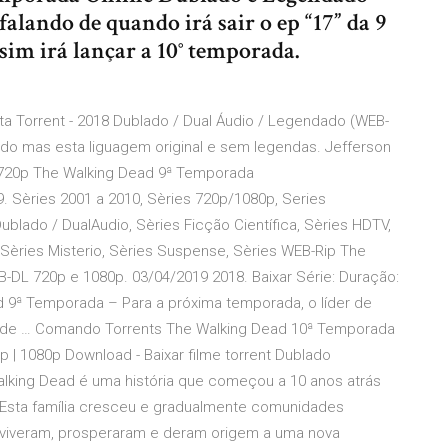
falando de quando irá sair o ep “17” da 9
 sim irá lançar a 10° temporada.
a Torrent - 2018 Dublado / Dual Áudio / Legendado (WEB-
ado mas esta liguagem original e sem legendas. Jefferson
: 720p The Walking Dead 9ª Temporada
. Sèries 2001 a 2010, Sèries 720p/1080p, Series
blado / DualAudio, Sèries Ficção Científica, Sèries HDTV,
, Sèries Misterio, Sèries Suspense, Sèries WEB-Rip The
DL 720p e 1080p. 03/04/2019 2018. Baixar Série: Duração:
d 9ª Temporada – Para a próxima temporada, o líder de
o de … Comando Torrents The Walking Dead 10ª Temporada
| 1080p Download - Baixar filme torrent Dublado
alking Dead é uma história que começou a 10 anos atrás
Esta família cresceu e gradualmente comunidades
eviveram, prosperaram e deram origem a uma nova