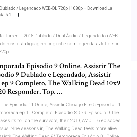
 Dublado / Legendado WEB-DL 720p | 1080p – Download La
da 5.1 …
a Torrent - 2018 Dublado / Dual Áudio / Legendado (WEB-
ado mas esta liguagem original e sem legendas. Jefferson
 720p
porada Episodio 9 Online, Assistir The
dio 9 Dublado e Legendado, Assistir
ep 9 Completo. The Walking Dead 10x9
020 Responder. Top. …
ine Episodio 11 Online, Assistir Chicago Fire 5 Episodio 11
emporada ep 11 Completo. Episodio 8. 5x9. Episodio 9 The
kes its toll on the survivors, their 2019, AMC , 16 episodes.
sus: Nine seasons in, The Walking Dead feels more alive
sistir The Walking Dead 9ª Temporada Episódio 01 Online,