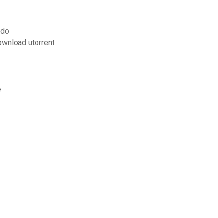
ado
ownload utorrent
e