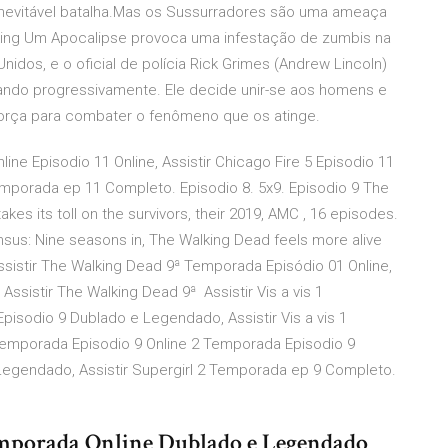
nevitável batalha.Mas os Sussurradores são uma ameaça
lking Um Apocalipse provoca uma infestação de zumbis na
idos, e o oficial de polícia Rick Grimes (Andrew Lincoln)
ndo progressivamente. Ele decide unir-se aos homens e
orça para combater o fenômeno que os atinge.
ine Episodio 11 Online, Assistir Chicago Fire 5 Episodio 11
emporada ep 11 Completo. Episodio 8. 5x9. Episodio 9 The
kes its toll on the survivors, their 2019, AMC , 16 episodes.
sus: Nine seasons in, The Walking Dead feels more alive
sistir The Walking Dead 9ª Temporada Episódio 01 Online,
Assistir The Walking Dead 9ª Assistir Vis a vis 1
 Episodio 9 Dublado e Legendado, Assistir Vis a vis 1
Temporada Episodio 9 Online 2 Temporada Episodio 9
e Legendado, Assistir Supergirl 2 Temporada ep 9 Completo.
emporada Online Dublado e Legendado