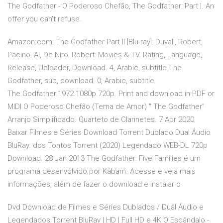
The Godfather - O Poderoso Chefão, The Godfather: Part I. An
offer you can't refuse.
Amazon.com: The Godfather Part II [Blu-ray]: Duvall, Robert,
Pacino, Al, De Niro, Robert: Movies & TV. Rating, Language,
Release, Uploader, Download. 4, Arabic, subtitle The
Godfather, sub, download. 0, Arabic, subtitle
The.Godfather.1972.1080p.720p. Print and download in PDF or
MIDI O Poderoso Chefão (Tema de Amor) " The Godfather"
Arranjo Simplificado. Quarteto de Clarinetes. 7 Abr 2020
Baixar Filmes e Séries Download Torrent Dublado Dual Áudio
BluRay. dos Tontos Torrent (2020) Legendado WEB-DL 720p
Download. 28 Jan 2013 The Godfather: Five Families é um
programa desenvolvido por Kabam. Acesse e veja mais
informações, além de fazer o download e instalar o
Dvd Download de Filmes e Séries Dublados / Dual Áudio e
Legendados Torrent BluRay | HD | Full HD e 4K O Escândalo -