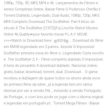
1080p, 720p, 3D, MKV, MP4 e 4k. Lançamentos de Filmes e
series Completas Online. Baixar Filme O Poderoso Chefão II
Torrent Dublado, Legendado, Dual Áudio, 1080p, 720p, MKV,
MP4 Completo Download The Godfather: Part II Início do
século X The Godfather ((1972))FuLLmoVie Watch Movies
Online 4k Quality⇛your favorite movie P.L.A.Y. MOVIE
>>>>Watch or Download here : ஜ۩۞۩ஜ … Download do filme
em RMVB legendado em 2 partes. Assistir O Impossivel.
Godfather primeira cena do filme o. Legendado Curta escrito
e. The Godfather 2, II -. Filme completo dublado O Impossivel.
A hora do pesadelo 4 download dublado. Nacional, online,
gratis, baixar, download, torrent, dual. Download … O game
recebeu a dublagem de quase todos os atores ainda vivos
do primeiro filme da série , já a legenda tem em vários
idiomas por ser a versão PAL , incluindo a versão Português
de Portugal , e com isso pode se jogar com o idioma original
e legendas em português pt . Torrent Mega Filmes - Baixar