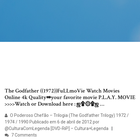
The Godfather ((1972))FuLLmoVie Watch Movies
Online 4k Quality⇛your favorite movie P.L.A.Y. MOVIE
>>>>Watch or Download here : ஜ۩۞۩ஜ …
O Poderoso Chefão – Trilogia (The Godfather Trilogy) 1972 /
1974 / 1990 Publicado em 6 de abril de 2012 por
@CulturaComLegenda [DVD-RiP] – Cultura+Legenda
7 Comments