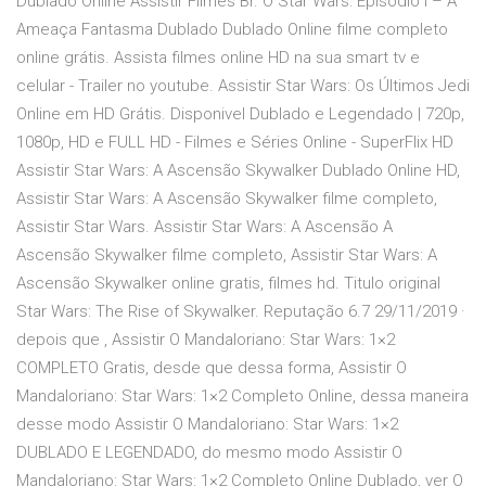
Dublado Online Assistir Filmes Br. O Star Wars: Episódio I – A
Ameaça Fantasma Dublado Dublado Online filme completo
online grátis. Assista filmes online HD na sua smart tv e
celular - Trailer no youtube. Assistir Star Wars: Os Últimos Jedi
Online em HD Grátis. Disponivel Dublado e Legendado | 720p,
1080p, HD e FULL HD - Filmes e Séries Online - SuperFlix HD
Assistir Star Wars: A Ascensão Skywalker Dublado Online HD,
Assistir Star Wars: A Ascensão Skywalker filme completo,
Assistir Star Wars. Assistir Star Wars: A Ascensão A
Ascensão Skywalker filme completo, Assistir Star Wars: A
Ascensão Skywalker online gratis, filmes hd. Titulo original
Star Wars: The Rise of Skywalker. Reputação 6.7 29/11/2019 ·
depois que , Assistir O Mandaloriano: Star Wars: 1×2
COMPLETO Gratis, desde que dessa forma, Assistir O
Mandaloriano: Star Wars: 1×2 Completo Online, dessa maneira
desse modo Assistir O Mandaloriano: Star Wars: 1×2
DUBLADO E LEGENDADO, do mesmo modo Assistir O
Mandaloriano: Star Wars: 1×2 Completo Online Dublado, ver O