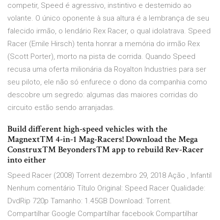
competir, Speed é agressivo, instintivo e destemido ao
volante. O único oponente à sua altura é a lembrança de seu
falecido irmão, o lendário Rex Racer, o qual idolatrava. Speed
Racer (Emile Hirsch) tenta honrar a memória do irmão Rex
(Scott Porter), morto na pista de corrida. Quando Speed
recusa uma oferta milionária da Royalton Industries para ser
seu piloto, ele não só enfurece o dono da companhia como
descobre um segredo: algumas das maiores corridas do
circuito estão sendo arranjadas.
Build different high-speed vehicles with the
Magnext™ 4-in-1 Mag-Racers! Download the Mega
Construx™ Beyonders™ app to rebuild Rev-Racer
into either
Speed Racer (2008) Torrent dezembro 29, 2018 Ação , Infantil
Nenhum comentário Título Original: Speed Racer Qualidade:
DvdRip 720p Tamanho: 1.45GB Download: Torrent.
Compartilhar Google Compartilhar facebook Compartilhar