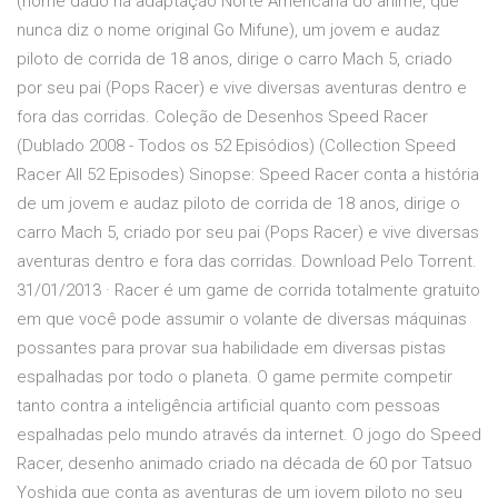
(nome dado na adaptação Norte Americana do anime, que
nunca diz o nome original Go Mifune), um jovem e audaz
piloto de corrida de 18 anos, dirige o carro Mach 5, criado
por seu pai (Pops Racer) e vive diversas aventuras dentro e
fora das corridas. Coleção de Desenhos Speed Racer
(Dublado 2008 - Todos os 52 Episódios) (Collection Speed
Racer All 52 Episodes) Sinopse: Speed Racer conta a história
de um jovem e audaz piloto de corrida de 18 anos, dirige o
carro Mach 5, criado por seu pai (Pops Racer) e vive diversas
aventuras dentro e fora das corridas. Download Pelo Torrent.
31/01/2013 · Racer é um game de corrida totalmente gratuito
em que você pode assumir o volante de diversas máquinas
possantes para provar sua habilidade em diversas pistas
espalhadas por todo o planeta. O game permite competir
tanto contra a inteligência artificial quanto com pessoas
espalhadas pelo mundo através da internet. O jogo do Speed
Racer, desenho animado criado na década de 60 por Tatsuo
Yoshida que conta as aventuras de um jovem piloto no seu