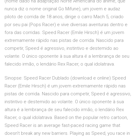
(nome dado na adaptação Norte Americana do anime, que
nunca diz o nome original Go Mifune), um jovem e audaz
piloto de corrida de 18 anos, dirige o carro Mach 5, criado
por seu pai (Pops Racer) e vive diversas aventuras dentro e
fora das corridas. Speed Racer (Emile Hirsch) é um jovem
extremamente rápido nas pistas de corrida. Nascido para
competir, Speed é agressivo, instintivo e destemido ao
volante. O único oponente à sua altura é a lembrança de seu
falecido irmão, o lendário Rex Racer, o qual idolatrava.
Sinopse: Speed Racer Dublado (download e online) Speed
Racer (Emile Hirsch) é um jovem extremamente rápido nas
pistas de corrida. Nascido para competir, Speed é agressivo,
instintivo e destemido ao volante. O único oponente à sua
altura é a lembrança de seu falecido irmão, o lendário Rex
Racer, o qual idolatrava. Based on the popular retro cartoon,
Speed Racer is an average fast-paced racing game that
doesn't break any new barriers. Playing as Speed, you race in