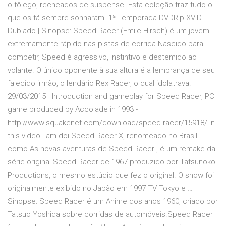
o fôlego, recheados de suspense. Esta coleção traz tudo o
que os fã sempre sonharam. 1ª Temporada DVDRip XVID
Dublado | Sinopse: Speed Racer (Emile Hirsch) é um jovem
extremamente rápido nas pistas de corrida.Nascido para
competir, Speed é agressivo, instintivo e destemido ao
volante. O único oponente à sua altura é a lembrança de seu
falecido irmão, o lendário Rex Racer, o qual idolatrava.
29/03/2015 · Introduction and gameplay for Speed Racer, PC
game produced by Accolade in 1993 -
http://www.squakenet.com/download/speed-racer/15918/ In
this video I am doi Speed Racer X, renomeado no Brasil
como As novas aventuras de Speed Racer , é um remake da
série original Speed Racer de 1967 produzido por Tatsunoko
Productions, o mesmo estúdio que fez o original. O show foi
originalmente exibido no Japão em 1997 TV Tokyo e …
Sinopse: Speed Racer é um Anime dos anos 1960, criado por
Tatsuo Yoshida sobre corridas de automóveis.Speed Racer