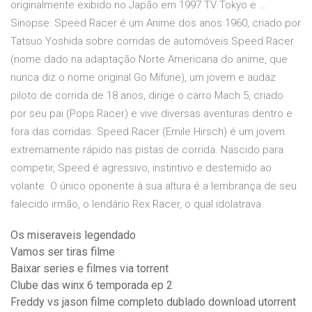
originalmente exibido no Japão em 1997 TV Tokyo e …
Sinopse: Speed Racer é um Anime dos anos 1960, criado por
Tatsuo Yoshida sobre corridas de automóveis.Speed Racer
(nome dado na adaptação Norte Americana do anime, que
nunca diz o nome original Go Mifune), um jovem e audaz
piloto de corrida de 18 anos, dirige o carro Mach 5, criado
por seu pai (Pops Racer) e vive diversas aventuras dentro e
fora das corridas. Speed Racer (Emile Hirsch) é um jovem
extremamente rápido nas pistas de corrida. Nascido para
competir, Speed é agressivo, instintivo e destemido ao
volante. O único oponente à sua altura é a lembrança de seu
falecido irmão, o lendário Rex Racer, o qual idolatrava.
Os miseraveis legendado
Vamos ser tiras filme
Baixar series e filmes via torrent
Clube das winx 6 temporada ep 2
Freddy vs jason filme completo dublado download utorrent