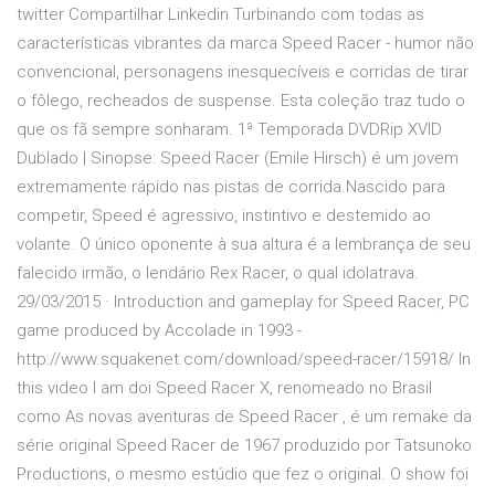
twitter Compartilhar Linkedin Turbinando com todas as
características vibrantes da marca Speed Racer - humor não
convencional, personagens inesquecíveis e corridas de tirar
o fôlego, recheados de suspense. Esta coleção traz tudo o
que os fã sempre sonharam. 1ª Temporada DVDRip XVID
Dublado | Sinopse: Speed Racer (Emile Hirsch) é um jovem
extremamente rápido nas pistas de corrida.Nascido para
competir, Speed é agressivo, instintivo e destemido ao
volante. O único oponente à sua altura é a lembrança de seu
falecido irmão, o lendário Rex Racer, o qual idolatrava.
29/03/2015 · Introduction and gameplay for Speed Racer, PC
game produced by Accolade in 1993 -
http://www.squakenet.com/download/speed-racer/15918/ In
this video I am doi Speed Racer X, renomeado no Brasil
como As novas aventuras de Speed Racer , é um remake da
série original Speed Racer de 1967 produzido por Tatsunoko
Productions, o mesmo estúdio que fez o original. O show foi